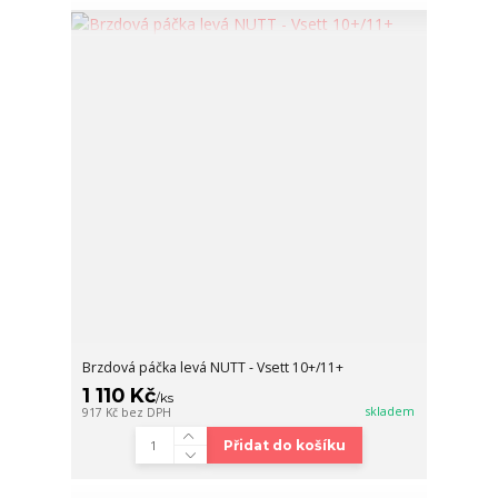
Brzdová páčka levá NUTT - Vsett 10+/11+
1 110 Kč
/
ks
skladem
917 Kč
bez DPH
Přidat do košíku