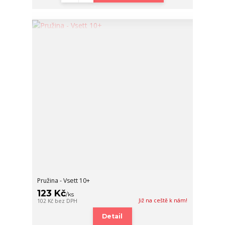
Pružina - Vsett 10+
123 Kč
/
ks
Již na ceště k nám!
102 Kč
bez DPH
Detail