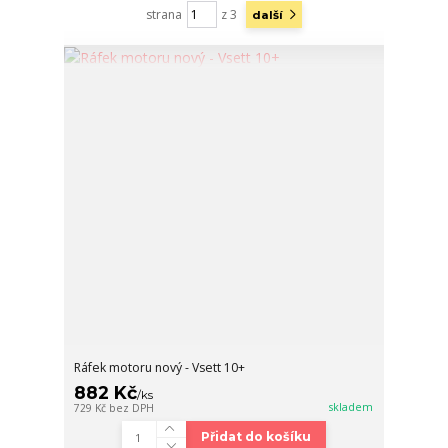
strana
z 3
další
Ráfek motoru nový - Vsett 10+
882 Kč
/
ks
skladem
729 Kč
bez DPH
Přidat do košíku