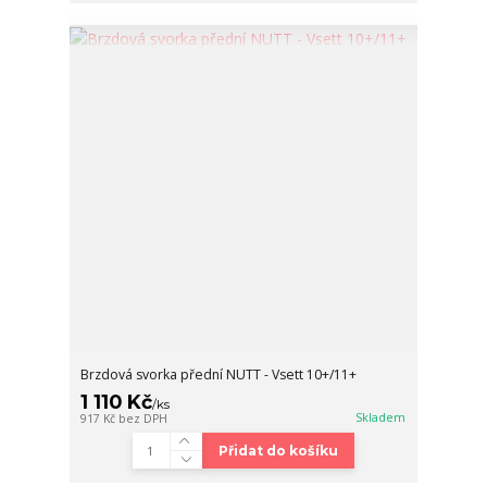
Brzdová svorka přední NUTT - Vsett 10+/11+
1 110 Kč
/
ks
Skladem
917 Kč
bez DPH
Přidat do košíku