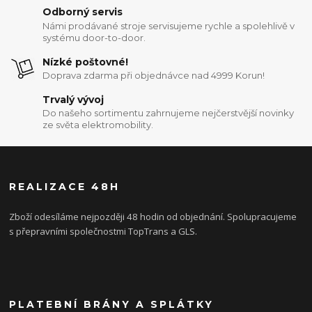
Odborný servis
Námi prodávané stroje servisujeme rychle a spolehlivě v
systému door-to-door.
Nízké poštovné!
Doprava zdarma při objednávce nad 4999 Korun!
Trvalý vývoj
Do našeho sortimentu zahrnujeme nejčerstvější novinky
ze světa elektromobility.
REALIZACE 48H
Zboží odesíláme nejpozději 48 hodin od objednání. Spolupracujeme
s přepravními společnostmi TopTrans a GLS.
PLATEBNÍ BRÁNY A SPLÁTKY