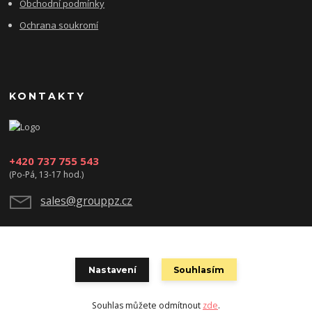
Obchodní podmínky
Ochrana soukromí
KONTAKTY
+420 737 755 543
(Po-Pá, 13-17 hod.)
sales@grouppz.cz
Nastavení
Souhlasím
Souhlas můžete odmítnout
zde
.
Vytvořeno na
Eshop-rychle.cz