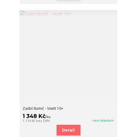
Zadní tlumič - Vsett 10+
1 348 Kč
/
ks
není skladem
1 114 Kč
bez DPH
Detail