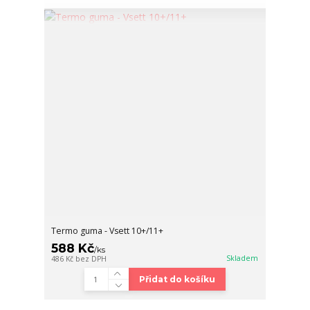
Termo guma - Vsett 10+/11+
588 Kč
/
ks
Skladem
486 Kč
bez DPH
Přidat do košíku