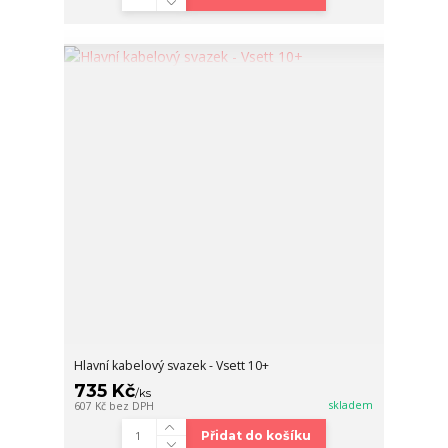
Hlavní kabelový svazek - Vsett 10+
735 Kč
/
ks
skladem
607 Kč
bez DPH
Přidat do košíku