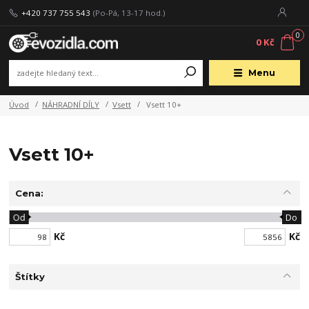
+420 737 755 543
(Po-Pá, 13-17 hod.)
0
0 Kč
Menu
Úvod
NÁHRADNÍ DÍLY
Vsett
Vsett 10+
Vsett 10+
Cena:
Od
Do
Kč
Kč
Štítky