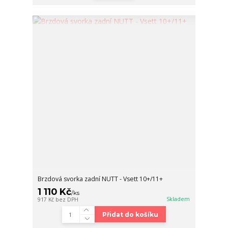
Brzdová svorka zadní NUTT - Vsett 10+/11+
1 110 Kč
/
ks
Skladem
917 Kč
bez DPH
Přidat do košíku