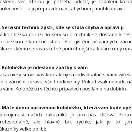
oslední věc, kterou je potřeba udělat, je zabalení kolo
polečnosti. Ta ji přepraví k nám, abychom ji mohli opravit.
.
Servisní technik zjistí, kde se stala chyba a opraví ji
ž koloběžka dorazí do servisu a technik se dostane k řešen
oloběžkou skutečně stalo. Po zjištění případných záru
ákaznickému servisu včetně podrobnější kalkulace ceny opr
.
Koloběžka je odeslána zpátky k vám
ákaznický servis vás kontaktuje a individuálně s vámi vyřeš
de o záruční opravu, vše hradíme my. Pokud však nebude n
a vámi. Koloběžku v těchto případech posíláme na dobírku.
.
Máte doma opravenou koloběžku, která vám bude opět
pokojenost našich zákazníků je pro nás klíčová. Prot
rofesionálně, ale hlavně tak rychle, jak je to 
ákazníky velké oblibě.