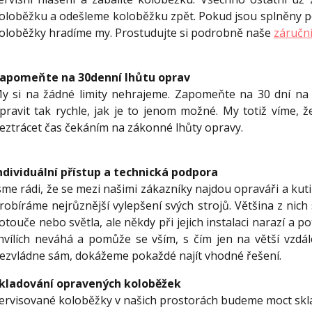
oloběžku a odešleme koloběžku zpět. Pokud jsou splněny p
oloběžky hradíme my. Prostudujte si podrobně naše
záručn
apomeňte na 30denní lhůtu oprav
y si na žádné limity nehrajeme. Zapomeňte na 30 dní na 
pravit tak rychle, jak je to jenom možné. My totiž víme, 
eztrácet čas čekáním na zákonné lhůty opravy.
ndividuální přístup a technická podpora
sme rádi, že se mezi našimi zákazníky najdou opraváři a kut
robíráme nejrůznější vylepšení svých strojů. Většina z nich
otouče nebo světla, ale někdy při jejich instalaci narazí a p
hvílích neváhá a pomůže se vším, s čím jen na větší vzdá
ezvládne sám, dokážeme pokaždé najít vhodné řešení.
kladování opravených koloběžek
ervisované koloběžky v našich prostorách budeme moct sk