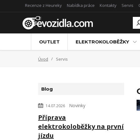
Recenze z Heureky
Nabídka práce
Kontakty
Servis
OUTLET
ELEKTROKOLOBĚŽKY
Úvod
Servis
Blog
Novinky
14.07.2026
Příprava
elektrokoloběžky na první
jízdu