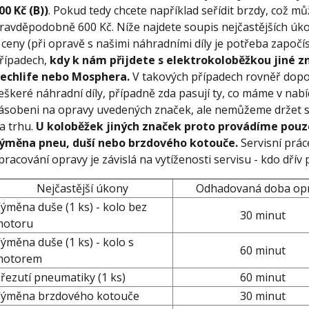
00 Kč (B))
. Pokud tedy chcete například seřídit brzdy, což m
ravděpodobně 600 Kč. Níže najdete soupis nejčastějších ú
 ceny (při opravě s našimi náhradními díly je potřeba započíst
řípadech,
kdy k nám přijdete s elektrokoloběžkou jiné z
echlife nebo Mosphera.
V takových případech rovněř dopor
eškeré náhradní díly, případně zda pasují ty, co máme v nab
ásobeni na opravy uvedených značek, ale nemůžeme držet s
a trhu.
U koloběžek jiných značek proto provádíme pouze
ýměna pneu, duší nebo brzdového kotouče.
Servisní prá
pracování opravy je závislá na vytíženosti servisu - kdo dřív př
Nejčastější úkony
Odhadovaná doba op
ýměna duše (1 ks) - kolo bez
30 minut
motoru
ýměna duše (1 ks) - kolo s
60 minut
motorem
řezutí pneumatiky (1 ks)
60 minut
ýměna brzdového kotouče
30 minut