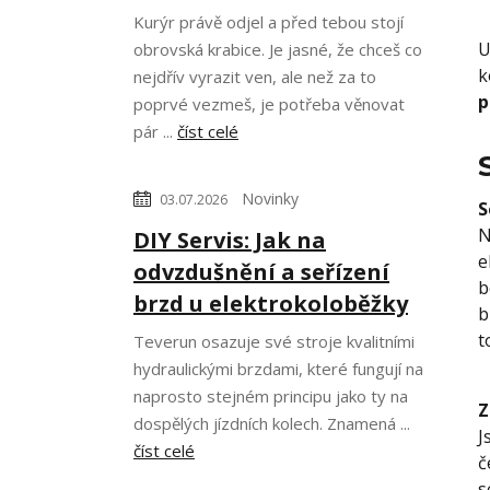
Kurýr právě odjel a před tebou stojí
U
obrovská krabice. Je jasné, že chceš co
k
nejdřív vyrazit ven, ale než za to
p
poprvé vezmeš, je potřeba věnovat
pár ...
číst celé
Novinky
03.07.2026
S
N
DIY Servis: Jak na
e
odvzdušnění a seřízení
b
brzd u elektrokoloběžky
b
t
Teverun osazuje své stroje kvalitními
hydraulickými brzdami, které fungují na
naprosto stejném principu jako ty na
Z
dospělých jízdních kolech. Znamená ...
J
číst celé
č
s