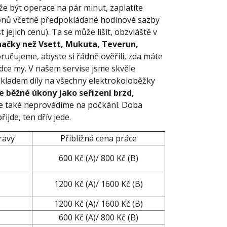
ůže být operace na pár minut, zaplatíte
konů včetně předpokládané hodinové sazby
 jejich cenu). Ta se může lišit, obzvláště v
načky než Vsett, Mukuta, Teverun,
učujeme, abyste si řádně ověřili, zda máte
ídce my. V našem servise jsme skvěle
kladem díly na všechny elektrokoloběžky
 běžné úkony jako seřízení brzd,
ce také neprovádíme na počkání. Doba
ijde, ten dřív jede.
ravy
Přibližná cena práce
600 Kč (A)/ 800 Kč (B)
1200 Kč (A)/ 1600 Kč (B)
1200 Kč (A)/ 1600 Kč (B)
600 Kč (A)/ 800 Kč (B)