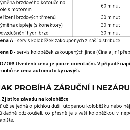
ýměna brzdového kotouče na
60 minut
ole s motorem
eřízení brzdových třmenů
30 minut
ýměna displeje (s konektory)
30 minut
dvzdušnění hydr. brzd
30 minut
ena A -
servis koloběžek zakoupených z naší distribuce
ena B -
servis koloběžek zakoupených jinde (Čína a jiní přep
OZOR! Uvedená cena je pouze orientační. V případě nap
roubů se cena automaticky navýší.
JAK PROBÍHÁ ZÁRUČNÍ I NEZÁRU
.
Zjistíte závadu na koloběžce
ť už se jedná o píchlou duši, utopenou koloběžku nebo ně
ůkladně odzkoušeli, co přesně je s vaší koloběžkou v nepoř
apište.