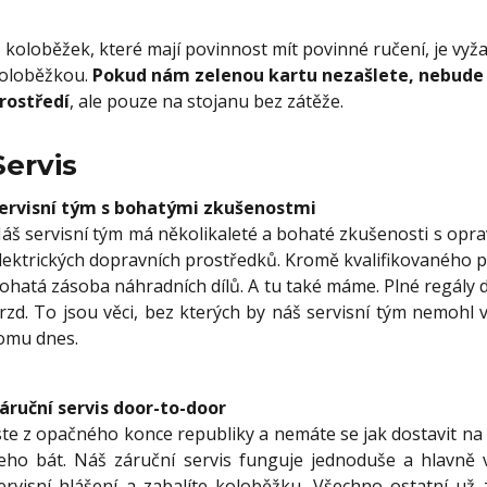
 koloběžek, které mají povinnost mít povinné ručení, je vyž
oloběžkou.
Pokud nám zelenou kartu nezašlete, nebude
rostředí
, ale pouze na stojanu bez zátěže.
Servis
ervisní tým s bohatými zkušenostmi
áš servisní tým má několikaleté a bohaté zkušenosti s opr
lektrických dopravních prostředků. Kromě kvalifikovaného p
ohatá zásoba náhradních dílů. A tu také máme. Plné regály d
rzd. To jsou věci, bez kterých by náš servisní tým nemohl v
omu dnes.
áruční servis door-to-door
ste z opačného konce republiky a nemáte se jak dostavit na
eho bát. Náš záruční servis funguje jednoduše a hlavně v
ervisní hlášení a zabalíte koloběžku. Všechno ostatní u