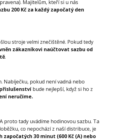
pravena). Majitelům, kteří si u nás
azbu 200 Kč za každý započatý den
šlou stroje velmi znečištěné. Pokud tedy
ávněn zákazníkovi naúčtovat sazbu od
ště
.
. Nabíječku, pokud není vadná nebo
příslušenství
bude nejlepší, když si ho z
ení neručíme.
. A proto tady uvádíme hodinovou sazbu. Ta
loběžku, co nepochází z naší distribuce, je
 započatých 30 minut (600 Kč (A) nebo