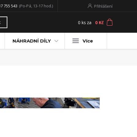
37 755 543
(Po-Pá, 13-17 hod.)
Přihlášení
0
ks
za
0 Kč
t
NÁHRADNÍ DÍLY
Více