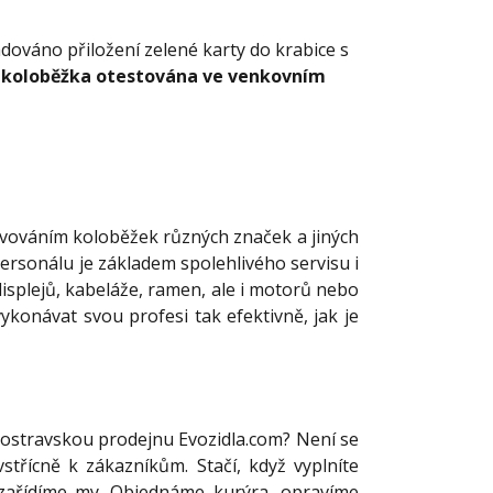
adováno přiložení zelené karty do krabice s
 koloběžka otestována ve venkovním
avováním koloběžek různých značek a jiných
ersonálu je základem spolehlivého servisu i
isplejů, kabeláže, ramen, ale i motorů nebo
ykonávat svou profesi tak efektivně, jak je
 ostravskou prodejnu Evozidla.com? Není se
střícně k zákazníkům. Stačí, když vyplníte
ž zařídíme my. Objednáme kurýra, opravíme