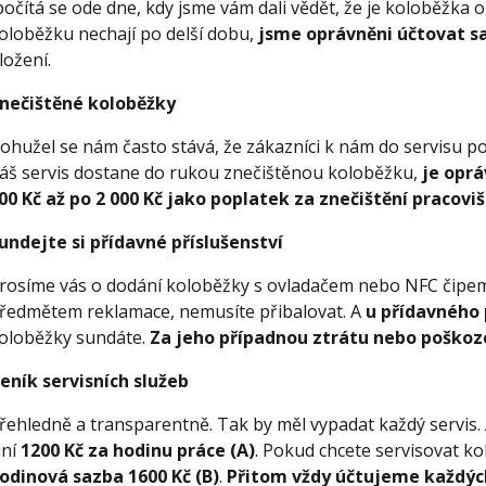
počítá se ode dne, kdy jsme vám dali vědět, že je koloběžka o
oloběžku nechají po delší dobu,
jsme oprávněni účtovat s
ložení.
nečištěné koloběžky
ohužel se nám často stává, že zákazníci k nám do servisu po
áš servis dostane do rukou znečištěnou koloběžku,
je opr
00 Kč až po 2 000 Kč jako poplatek za znečištění pracovi
undejte si přídavné příslušenství
rosíme vás o dodání koloběžky s ovladačem nebo NFC čipem
ředmětem reklamace, nemusíte přibalovat. A
u přídavného 
oloběžky sundáte.
Za jeho případnou ztrátu nebo poškoz
eník servisních služeb
řehledně a transparentně. Tak by měl vypadat každý servis
iní
1200 Kč za hodinu práce (A)
. Pokud chcete servisovat ko
odinová sazba 1600 Kč (B)
.
Přitom vždy účtujeme každých