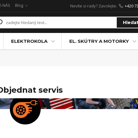
O NÁS
Blog
Nevíte si rady? Zavolejte.
+420 7
Hleda
ELEKTROKOLA
EL. SKÚTRY A MOTORKY
Objednat servis