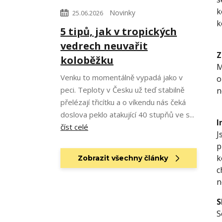
k
Novinky
25.06.2026
k
5 tipů, jak v tropických
vedrech neuvařit
Z
koloběžku
M
Venku to momentálně vypadá jako v
o
peci. Teploty v Česku už teď stabilně
n
přelézají třicítku a o víkendu nás čeká
doslova peklo atakující 40 stupňů ve s...
I
číst celé
J
p
k
Zobrazit všechny články
c
n
S
S