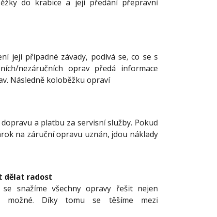
běžky do krabice a její předání přepravní
í její případné závady, podívá se, co se s
čních/nezáručních oprav předá informace
av. Následně koloběžku opraví
í dopravu a platbu za servisní služby. Pokud
árok na záruční opravu uznán, jdou náklady
 dělat radost
o se snažíme všechny opravy řešit nejen
jen možné. Díky tomu se těšíme mezi