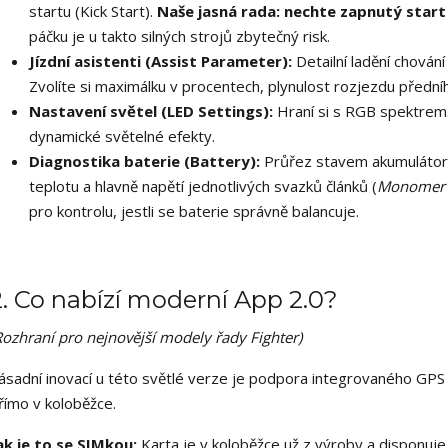
startu (Kick Start).
Naše jasná rada: nechte zapnutý start
páčku je u takto silných strojů zbytečný risk.
Jízdní asistenti (Assist Parameter):
Detailní ladění chování
Zvolíte si maximálku v procentech, plynulost rozjezdu přední
Nastavení světel (LED Settings):
Hraní si s RGB spektrem. 
dynamické světelné efekty.
Diagnostika baterie (Battery):
Průřez stavem akumulátoru. 
teplotu a hlavně napětí jednotlivých svazků článků (
Monomer 
pro kontrolu, jestli se baterie správně balancuje.
2. Co nabízí moderní App 2.0?
Rozhraní pro nejnovější modely řady Fighter)
ásadní inovací u této světlé verze je podpora integrovaného GPS 
římo v koloběžce.
ak je to se SIMkou:
Karta je v koloběžce už z výroby a disponuj