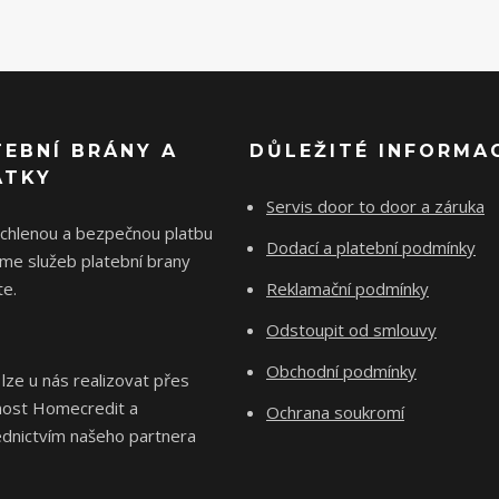
TEBNÍ BRÁNY A
DŮLEŽITÉ INFORMA
ÁTKY
Servis door to door a záruka
ychlenou a bezpečnou platbu
Dodací a platební podmínky
me služeb platební brany
e.
Reklamační podmínky
Odstoupit od smlouvy
Obchodní podmínky
 lze u nás realizovat přes
nost Homecredit a
Ochrana soukromí
ednictvím našeho partnera