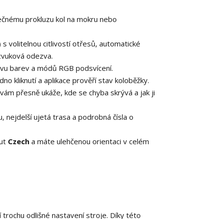
čnému prokluzu kol na mokru nebo
) s volitelnou citlivostí otřesů, automatické
 zvuková odezva.
rávu barev a módů RGB podsvícení.
dno kliknutí a aplikace prověří stav koloběžky.
vám přesně ukáže, kde se chyba skrývá a jak ji
 nejdelší ujetá trasa a podrobná čísla o
out
Czech
a máte ulehčenou orientaci v celém
trochu odlišné nastavení stroje. Díky této