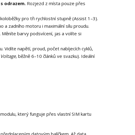
 s odrazem.
Rozjezd z místa pouze přes
 koloběžky pro tři rychlostní stupně (Assist 1–3).
ho a zadního motoru i maximální sílu proudu.
Měníte barvy podsvícení, jas a volíte si
Vidíte napětí, proud, počet nabíjecích cyklů,
Voltage
, běžně 6–10 článků ve svazku). Ideální
modulu, který funguje přes vlastní SIM kartu
e předplaceným datovým balíčkem. Až data