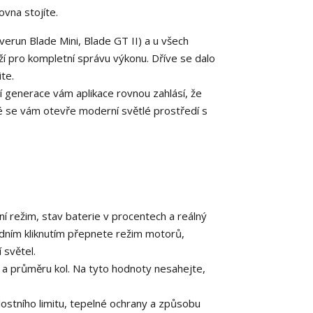
vna stojíte.
erun Blade Mini, Blade GT II) a u všech
ží pro kompletní správu výkonu. Dříve se dalo
te.
í generace vám aplikace rovnou zahlásí, že
 se vám otevře moderní světlé prostředí s
ní režim, stav baterie v procentech a reálný
dním kliknutím přepnete režim motorů,
 světel.
 průměru kol. Na tyto hodnoty nesahejte,
ostního limitu, tepelné ochrany a způsobu