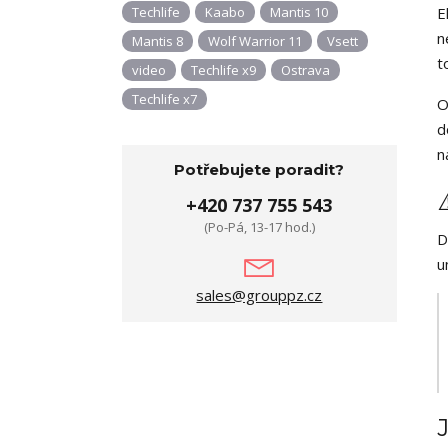
Techlife
Kaabo
Mantis 10
E
n
Mantis 8
Wolf Warrior 11
Vsett
t
video
Techlife x9
Ostrava
Techlife x7
O
d
n
Potřebujete poradit?
+420 737 755 543
(Po-Pá, 13-17 hod.)
D
u
sales@grouppz.cz