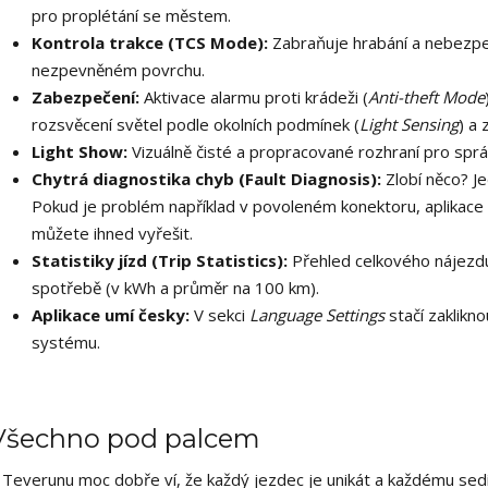
pro proplétání se městem.
Kontrola trakce (TCS Mode):
Zabraňuje hrabání a nebezpe
nezpevněném povrchu.
Zabezpečení:
Aktivace alarmu proti krádeži (
Anti-theft Mode
rozsvěcení světel podle okolních podmínek (
Light Sensing
) a
Light Show:
Vizuálně čisté a propracované rozhraní pro sp
Chytrá diagnostika chyb (Fault Diagnosis):
Zlobí něco? Je
Pokud je problém například v povoleném konektoru, aplikace 
můžete ihned vyřešit.
Statistiky jízd (Trip Statistics):
Přehled celkového nájezdu,
spotřebě (v kWh a průměr na 100 km).
Aplikace umí česky:
V sekci
Language Settings
stačí zaklikn
systému.
Všechno pod palcem
 Teverunu moc dobře ví, že každý jezdec je unikát a každému sedí 