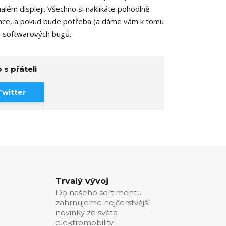
além displeji. Všechno si naklikáte pohodlně
urence, a pokud bude potřeba (a dáme vám k tomu
h softwarových bugů.
 s přáteli
Twitter
Trvalý vývoj
Do našeho sortimentu
zahrnujeme nejčerstvější
novinky ze světa
elektromobility.