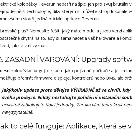
lektrické koloběžky Teverun nepatří na špici jen pro svůj brutální 
ejmodernější technologie, díky kterým si můžete stroj dokonale v
omu všemu slouží jediná oficiální aplikace Teverun.
brovské plus? Nemusíte řešit, jaký máte model a jakou verzi apli
ostatečně chytrá na to, aby si sama načetla váš hardware a komp
ávod, jak se v ní vyznat.
⚠️ ZÁSADNÍ VAROVÁNÍ: Upgrady softw
nešní koloběžky fungují de facto jako pojízdné počítače a jejich fu
možňuje přehrát firmware displeje, kontrolerů nebo BMS, ale držt
Jakýkoliv update proto dělejte VÝHRADNĚ až ve chvíli, kd
svého prodejce.
Nikdy nestahujte pofidérní instalační soub
nevratně zablokujete řídicí jednotky. Záruka vám tento krok nepo
nevyzpytatelně.
Jak to celé funguje: Aplikace, která se