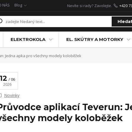
O NÁS
Blog
Nevíte si rady? Zavolejte.
+420 7
Hleda
ELEKTROKOLA
EL. SKÚTRY A MOTORKY
un: Jedna apka pro všechny modely koloběžek
12
06
2026
Novinky
Průvodce aplikací Teverun: 
všechny modely koloběžek