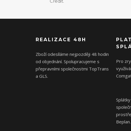
Credit.
REALIZACE 48H
PLA
SPL
Zboží odesíláme nejpozději 48 hodin
Pro zr
od objednání. Spolupracujeme s
využívá
přepravními společnostmi TopTrans
Comgat
a GLS.
Splátky
společ
prostř
Beplan.