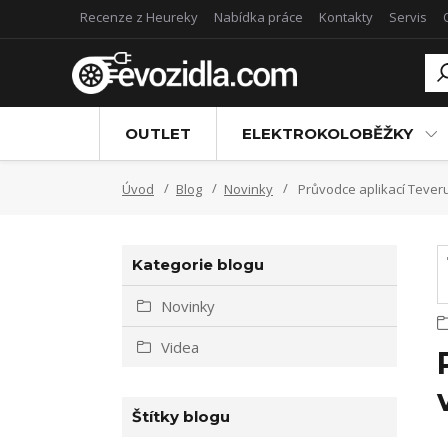
Recenze z Heureky
Nabídka práce
Kontakty
Servis
OUTLET
ELEKTROKOLOBĚŽKY
Úvod
Blog
Novinky
Průvodce aplikací Tever
Kategorie blogu
Novinky
Videa
Štítky blogu