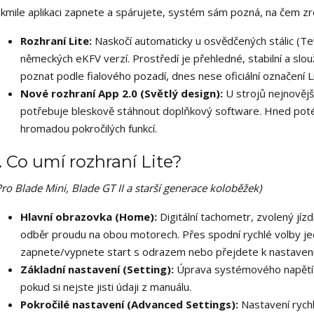
akmile aplikaci zapnete a spárujete, systém sám pozná, na čem zro
Rozhraní Lite:
Naskočí automaticky u osvědčených stálic (Tev
německých eKFV verzí. Prostředí je přehledné, stabilní a slou
poznat podle fialového pozadí, dnes nese oficiální označení Li
Nové rozhraní App 2.0 (Světlý design):
U strojů nejnovějš
potřebuje bleskově stáhnout doplňkový software. Hned poté
hromadou pokročilých funkcí.
1. Co umí rozhraní Lite?
Pro Blade Mini, Blade GT II a starší generace koloběžek)
Hlavní obrazovka (Home):
Digitální tachometr, zvolený jízd
odběr proudu na obou motorech. Přes spodní rychlé volby je
zapnete/vypnete start s odrazem nebo přejdete k nastavení
Základní nastavení (Setting):
Úprava systémového napětí a
pokud si nejste jisti údaji z manuálu.
Pokročilé nastavení (Advanced Settings):
Nastavení rychl