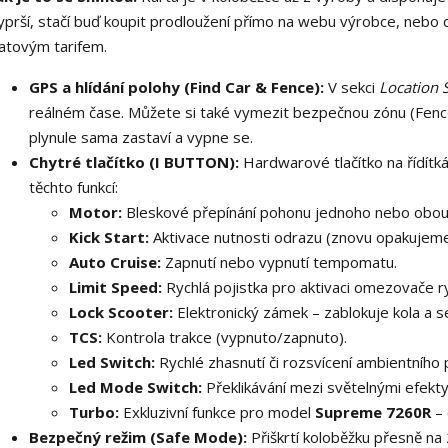
yprší, stačí buď koupit prodloužení přímo na webu výrobce, nebo do
atovým tarifem.
GPS a hlídání polohy (Find Car & Fence):
V sekci
Location 
reálném čase. Můžete si také vymezit bezpečnou zónu (Fence
plynule sama zastaví a vypne se.
Chytré tlačítko (I BUTTON):
Hardwarové tlačítko na řídítká
těchto funkcí:
Motor:
Bleskové přepínání pohonu jednoho nebo obou
Kick Start:
Aktivace nutnosti odrazu (znovu opakujeme
Auto Cruise:
Zapnutí nebo vypnutí tempomatu.
Limit Speed:
Rychlá pojistka pro aktivaci omezovače ry
Lock Scooter:
Elektronický zámek – zablokuje kola a s
TCS:
Kontrola trakce (vypnuto/zapnuto).
Led Switch:
Rychlé zhasnutí či rozsvícení ambientního 
Led Mode Switch:
Překlikávání mezi světelnými efekty
Turbo:
Exkluzivní funkce pro model
Supreme 7260R
– 
Bezpečný režim (Safe Mode):
Přiškrtí koloběžku přesně na