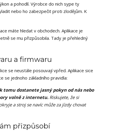
výkon a pohodlí. Výrobce do nich sype ty
yladit nebo ho zabezpečit proti zlodějům. K
kace máte hledat v obchodech. Aplikace je
letně se mu přizpůsobila. Tady je přehledný
aru a firmwaru
nkce se neustále posouvají vpřed. Aplikace sice
e se jednoho základního pravidla:
y k tomu dostanete jasný pokyn od nás nebo
ory volně z internetu.
Riskujete, že si
kryje a stroj se navíc může za jízdy chovat
 vám přizpůsobí