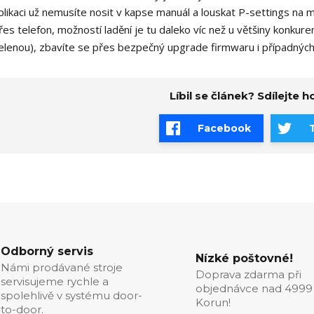
plikaci už nemusíte nosit v kapse manuál a louskat P-settings na m
řes telefon, možností ladění je tu daleko víc než u většiny konk
elenou), zbavíte se přes bezpečný upgrade firmwaru i případnýc
Líbil se článek? Sdílejte ho
Facebook
Odborný servis
Nízké poštovné!
Námi prodávané stroje
Doprava zdarma při
servisujeme rychle a
objednávce nad 4999
spolehlivě v systému door-
Korun!
to-door.