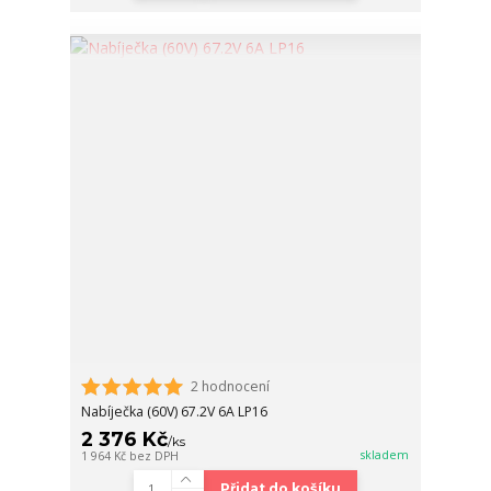
2 hodnocení
Nabíječka (60V) 67.2V 6A LP16
2 376 Kč
/
ks
skladem
1 964 Kč
bez DPH
Přidat do košíku