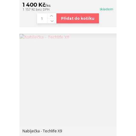
1 400 Kč
/
ks
skladem
1 157 Kč
bez DPH
Přidat do košíku
Nabíječka - Techlife X9