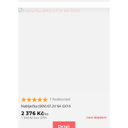
1 hodnocení
Nabíječka (60V) 67.2V 6A GX16
2 376 Kč
/
ks
není skladem
1 964 Kč
bez DPH
Detail