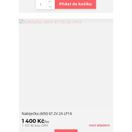
Přidat do košíku
Nabíječka (60V) 67.2V 2A LP16
1 400 Kč
/
ks
není skladem
1 157 Kč
bez DPH