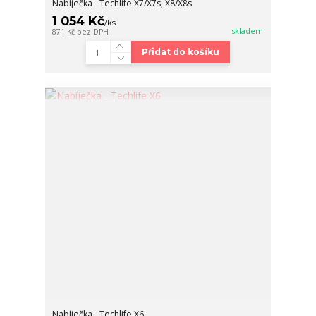
Nabíječka - Techlife X7/X7s, X8/X8s
1 054 Kč
/
ks
skladem
871 Kč
bez DPH
Přidat do košíku
Nabíječka - Techlife X6