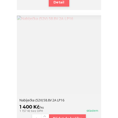
Detail
Nabíječka (52V) 58.8V 2A LP16
1 400 Kč
/
ks
skladem
1 157 Kč
bez DPH