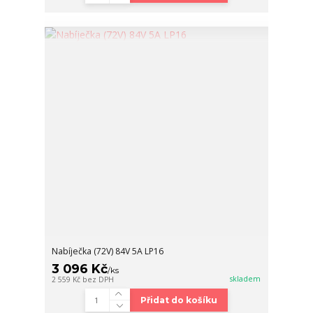
Nabíječka (72V) 84V 5A LP16
3 096 Kč
/
ks
skladem
2 559 Kč
bez DPH
Přidat do košíku