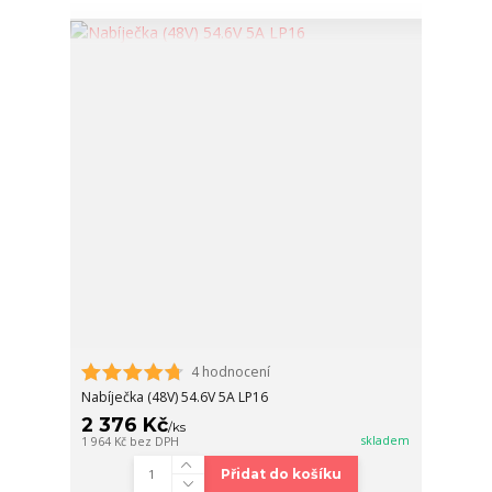
4 hodnocení
Nabíječka (48V) 54.6V 5A LP16
2 376 Kč
/
ks
skladem
1 964 Kč
bez DPH
Přidat do košíku