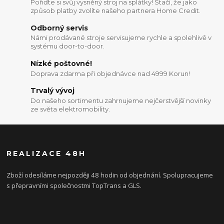
Pořiďte si svůj vysněný stroj na splátky! Stačí, že jako
způsob platby zvolíte našeho partnera Home Credit.
Odborný servis
Námi prodávané stroje servisujeme rychle a spolehlivě v
systému door-to-door.
Nízké poštovné!
Doprava zdarma při objednávce nad 4999 Korun!
Trvalý vývoj
Do našeho sortimentu zahrnujeme nejčerstvější novinky
ze světa elektromobility.
REALIZACE 48H
Zboží odesíláme nejpozději 48 hodin od objednání. Spolupracujeme
s přepravními společnostmi TopTrans a GLS.