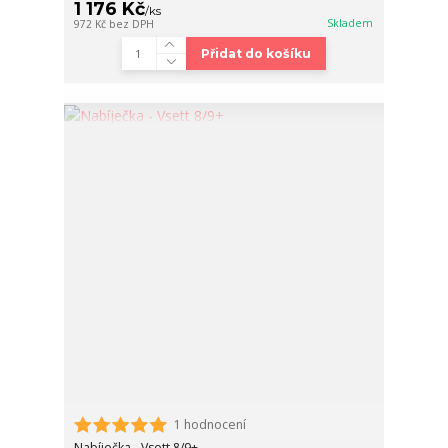
1 176 Kč
/
ks
Skladem
972 Kč
bez DPH
Přidat do košíku
1 hodnocení
Nabíječka - Vsett 8/9+