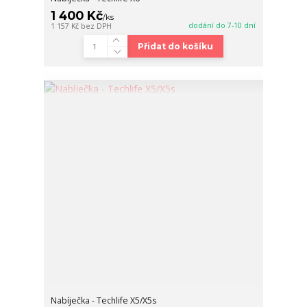
1 400 Kč
/
ks
dodání do 7-10 dní
1 157 Kč
bez DPH
Přidat do košíku
Nabíječka - Techlife X5/X5s