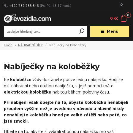
+420 737 755 543
(Po-Pá, 13-17 hod.)
0
0 Kč
Menu
Úvod
NÁHRADNÍ DÍLY
Nabíječky na koloběžky
Nabíječky na koloběžky
Ke
koloběžce
vždy dostanete pouze jednu nabíječku. Hodí se
mít náhradní nebo druhou nabíječku, s jejíž pomocí máte
elektrickou koloběžku
nabitou během poloviny času.
Při nabíjení však dbejte na to, abyste koloběžku nenabíjeli
proudem vyšším než je uvedeno v návodu a hlavně nikdy
nenabíjejte koloběžku hned po velké zátěži nebo poté, co
jste zmokli.
Dbejte na to, abyste si vybrali vhodnou nabíječku pro vaši