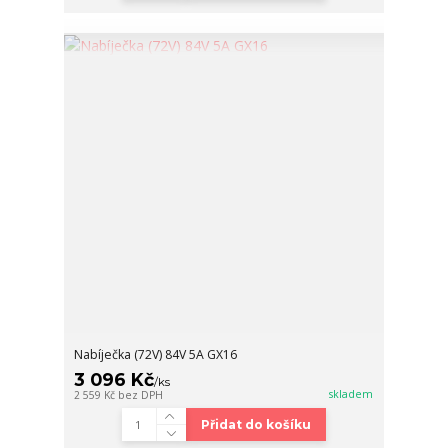
Nabíječka (72V) 84V 5A GX16
3 096 Kč
/
ks
skladem
2 559 Kč
bez DPH
Přidat do košíku