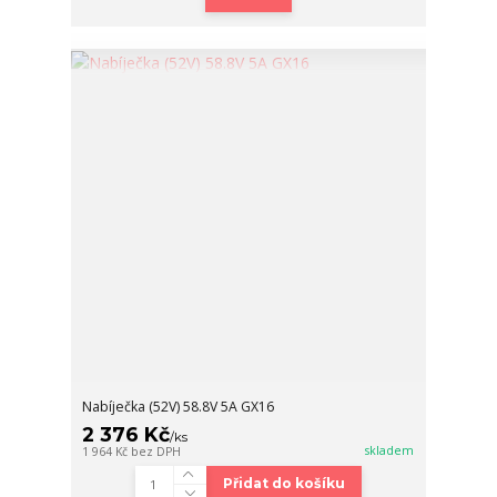
Nabíječka (52V) 58.8V 5A GX16
2 376 Kč
/
ks
skladem
1 964 Kč
bez DPH
Přidat do košíku