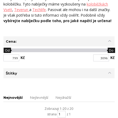
koloběžku. Tyto nabíječky máme vyzkoušeny na
koloběžkách
Vsett
,
Teverun
a
Techlife
. Pasovat ale mohou i na další značky.
Je však potřeba si tuto informaci vždy ověřit. Podobně vždy
vybírejte nabíječku podle toho, pro jaké napětí je určena!
Cena:
Od
Do
Kč
Kč
Štítky
Nejnovější
Nejlevnější
Nejdražší
Zobrazuji 1-20 z 20
strana
z 1