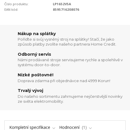
Číslo produktu:
LP1652V5A
EAN kód:
8595716208076
Nákup na splátky
Pořiďte si svůj vysněný stroj na splátky! Stačí, že jako
způsob platby zvolíte našeho partnera Home Credit.
Odborný servis
Námi prodávané stroje servisujeme rychle a spolehlivě v
systému door-to-door.
Nízké poštovné!
Doprava zdarma při objednávce nad 4999 Korun!
Trvalý vývoj
Do našeho sortimentu zahrnujeme nejčerstvější novinky
ze světa elektromobility.
Kompletní specifikace
Hodnocení
1