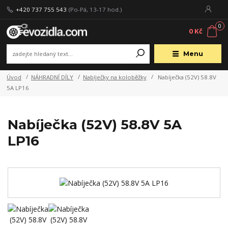
+420 737 755 543
(Po-Pá, 13-17 hod.)
0
0 Kč
Menu
Úvod
NÁHRADNÍ DÍLY
Nabíječky na koloběžky
Nabíječka (52V) 58.8V
5A LP16
Nabíječka (52V) 58.8V 5A
LP16