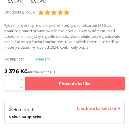
Ohodnotit produkt
Rychlá nabíječka pro elektrické koloběžky s konektorem LP16 vám
pomůže pomocí proudu 5A nabít koloběžku s 52V systémem. Před
objednáním nabíječky si podle obrázku zkontrolujte, zda objednáváte
nabíječku se správným konektorem. U koloběžek Teverun se hodí pro
modely s datem výroby od 2024. Konk...
celý popis
Dostupnost
skladem
2 376 Kč
/
ks
1 964 Kč
bez DPH
Přidat do košíku
Splátková kalkulačka
Nákup na splátky