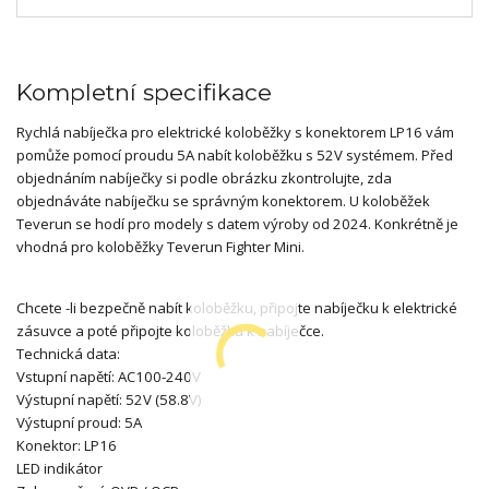
Kompletní specifikace
Rychlá nabíječka pro elektrické koloběžky s konektorem LP16 vám
pomůže pomocí proudu 5A nabít koloběžku s 52V systémem. Před
objednáním nabíječky si podle obrázku zkontrolujte, zda
objednáváte nabíječku se správným konektorem. U koloběžek
Teverun se hodí pro modely s datem výroby od 2024. Konkrétně je
vhodná pro koloběžky Teverun Fighter Mini.
Chcete -li bezpečně nabít koloběžku, připojte nabíječku k elektrické
zásuvce a poté připojte koloběžku k nabíječce.
Technická data:
Vstupní napětí: AC100-240V
Výstupní napětí: 52V (58.8V)
Výstupní proud: 5A
Konektor: LP16
LED indikátor