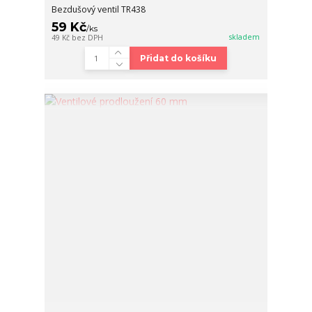
Bezdušový ventil TR438
59 Kč
/
ks
skladem
49 Kč
bez DPH
Přidat do košíku