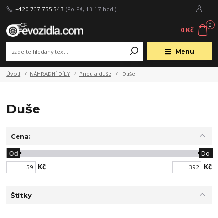
+420 737 755 543
(Po-Pá, 13-17 hod.)
0
0 Kč
Menu
Úvod
NÁHRADNÍ DÍLY
Pneu a duše
Duše
Duše
Cena:
Od
Do
Kč
Kč
Štítky