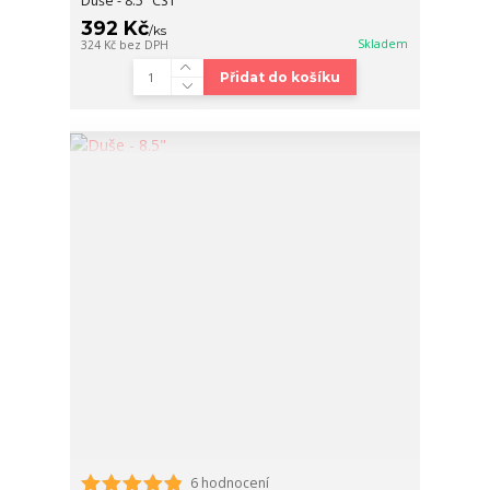
Duše - 8.5" CST
392 Kč
/
ks
Skladem
324 Kč
bez DPH
Přidat do košíku
6 hodnocení