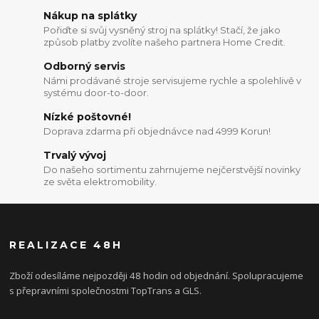
Nákup na splátky
Pořiďte si svůj vysněný stroj na splátky! Stačí, že jako
způsob platby zvolíte našeho partnera Home Credit.
Odborný servis
Námi prodávané stroje servisujeme rychle a spolehlivě v
systému door-to-door.
Nízké poštovné!
Doprava zdarma při objednávce nad 4999 Korun!
Trvalý vývoj
Do našeho sortimentu zahrnujeme nejčerstvější novinky
ze světa elektromobility.
REALIZACE 48H
Zboží odesíláme nejpozději 48 hodin od objednání. Spolupracujeme
s přepravními společnostmi TopTrans a GLS.