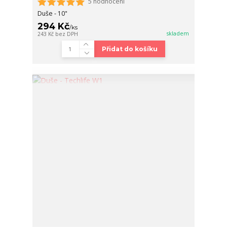
5 hodnocení
Duše - 10"
294 Kč
/
ks
skladem
243 Kč
bez DPH
Přidat do košíku