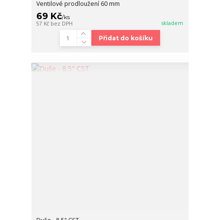
Ventilové prodloužení 60 mm
69 Kč
/
ks
skladem
57 Kč
bez DPH
Přidat do košíku