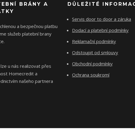
TEBNÍ BRÁNY A
DŮLEŽITÉ INFORMA
ÁTKY
Servis door to door a záruka
ychlenou a bezpečnou platbu
Dodací a platební podmínky
me služeb platební brany
e.
Reklamační podmínky
Odstoupit od smlouvy
Obchodní podmínky
 lze u nás realizovat přes
nost Homecredit a
Ochrana soukromí
ednictvím našeho partnera