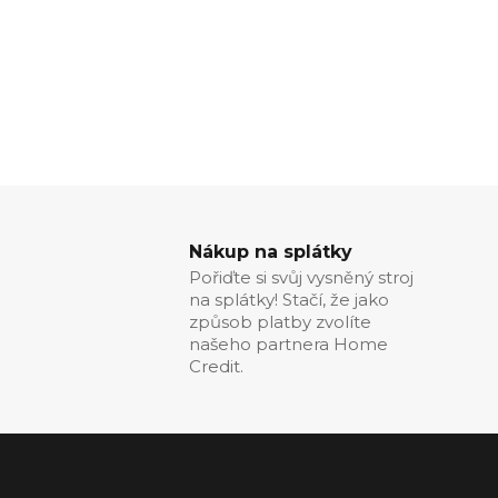
Nákup na splátky
Pořiďte si svůj vysněný stroj
na splátky! Stačí, že jako
způsob platby zvolíte
našeho partnera Home
Credit.