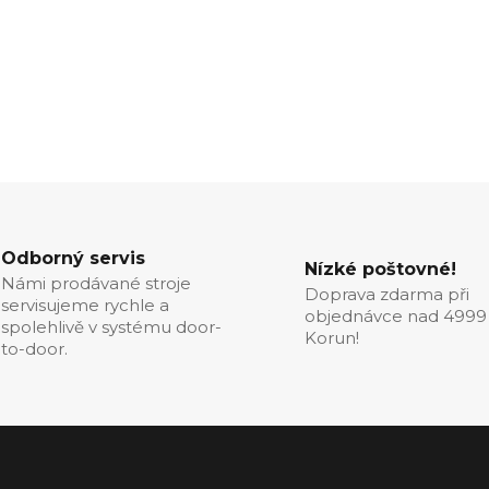
Odborný servis
Nízké poštovné!
Námi prodávané stroje
Doprava zdarma při
servisujeme rychle a
objednávce nad 4999
spolehlivě v systému door-
Korun!
to-door.