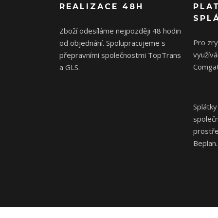
REALIZACE 48H
PLA
SPL
Zboží odesíláme nejpozději 48 hodin
Pro zr
od objednání. Spolupracujeme s
využívá
přepravními společnostmi TopTrans
Comgat
a GLS.
Splátky
společ
prostř
Beplan.