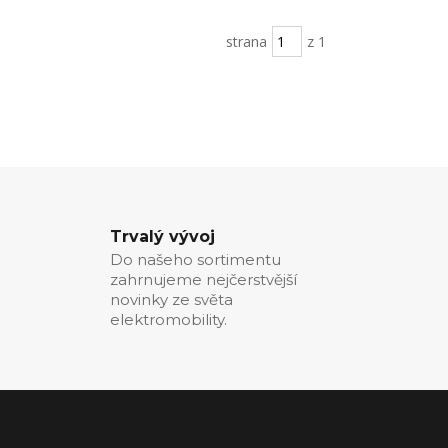
strana
z 1
Trvalý vývoj
Do našeho sortimentu
zahrnujeme nejčerstvější
novinky ze světa
elektromobility.