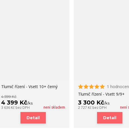
Tlumič řízení - Vsett 10+ černý
1 hodnocen
Tlumič řízení - Vsett 9/9+
4 599 Kč
4 399 Kč
3 300 Kč
/
ks
/
ks
není skladem
není
3 636 Kč
bez DPH
2 727 Kč
bez DPH
Detail
Detail