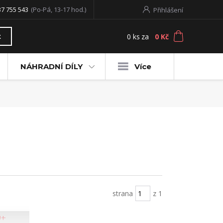
37 755 543
(Po-Pá, 13-17 hod.)
Přihlášení
0
ks
za
0 Kč
t
NÁHRADNÍ DÍLY
Více
strana
z 1