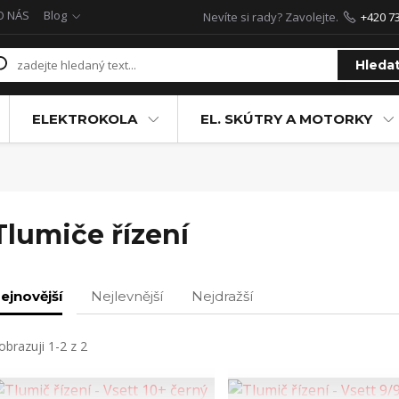
O NÁS
Blog
Nevíte si rady? Zavolejte.
+420 7
Hleda
ELEKTROKOLA
EL. SKÚTRY A MOTORKY
Tlumiče řízení
ejnovější
Nejlevnější
Nejdražší
obrazuji 1-2 z 2