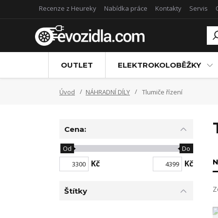
Recenze z Heureky
Nabídka práce
Kontakty
Servis
OUTLET
ELEKTROKOLOBĚŽKY
Úvod
NÁHRADNÍ DÍLY
Tlumiče řízení
Cena:
Od
Do
N
Kč
Kč
Z
Štítky