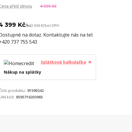
Cena před slevou
4 599 Kč
4 399 Kč
/
ks
3 636 Kč
bez DPH
Dostupné na dotaz. Kontaktujte nás na tel:
+420 737 755 543
Splátková kalkulačka
Nákup na splátky
Číslo produktu:
91590242
EAN kód:
8595716203965