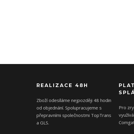
REALIZACE 48H
PLA
SPL
Zboží odesíláme nejpozději 48 hodin
Pro zr
od objednání. Spolupracujeme s
využívá
přepravními společnostmi TopTrans
Comgat
a GLS.