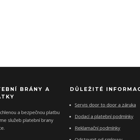
TEBNÍ BRÁNY A
DŮLEŽITÉ INFORMA
ÁTKY
Servis door to door a záruka
ychlenou a bezpečnou platbu
Dodací a platební podmínky
me služeb platební brany
e.
Reklamační podmínky
Odstoupit od smlouvy