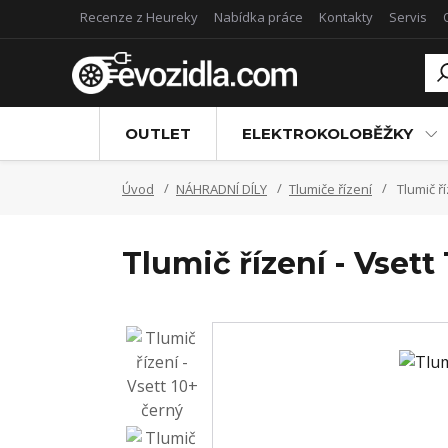
Recenze z Heureky
Nabídka práce
Kontakty
Servis
OUTLET
ELEKTROKOLOBĚŽKY
Úvod
NÁHRADNÍ DÍLY
Tlumiče řízení
Tlumič ří
Tlumič řízení - Vsett