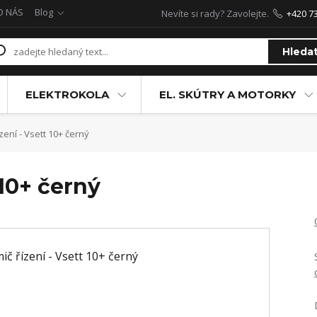
O NÁS
Blog
Nevíte si rady? Zavolejte.
+420 7
Hleda
ELEKTROKOLA
EL. SKÚTRY A MOTORKY
zení - Vsett 10+ černý
 10+ černý