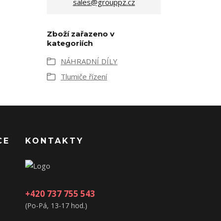
sales@grouppz.cz
Zboží zařazeno v
kategoriích
NÁHRADNÍ DÍLY
Tlumiče řízení
CE
KONTAKTY
+420 737 755 543
(Po-Pá, 13-17 hod.)