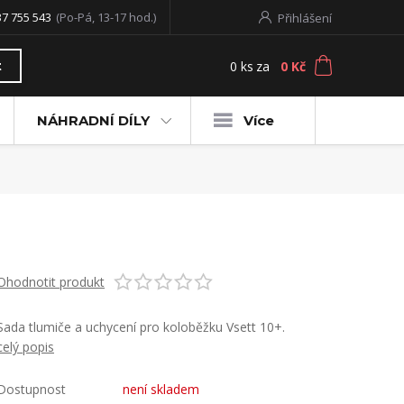
37 755 543
(Po-Pá, 13-17 hod.)
Přihlášení
0
ks
za
0 Kč
t
NÁHRADNÍ DÍLY
Více
Ohodnotit produkt
Sada tlumiče a uchycení pro koloběžku Vsett 10+.
celý popis
Dostupnost
není skladem