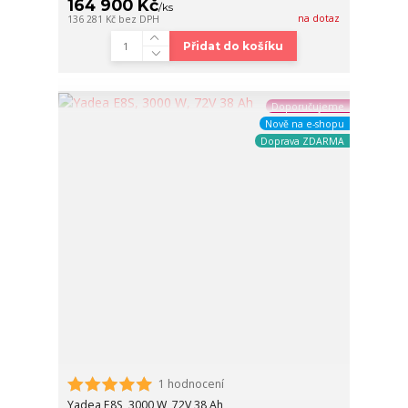
164 900 Kč
/
ks
na dotaz
136 281 Kč
bez DPH
Přidat do košíku
Doporučujeme
Nově na e-shopu
Doprava ZDARMA
1 hodnocení
Yadea E8S, 3000 W, 72V 38 Ah