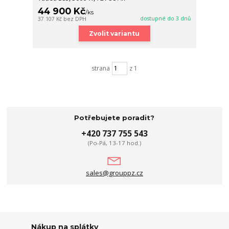
44 900 Kč
/
ks
dostupné do 3 dnů
37 107 Kč
bez DPH
Zvolit variantu
strana
z 1
Potřebujete poradit?
+420 737 755 543
(Po-Pá, 13-17 hod.)
sales@grouppz.cz
Nákup na splátky