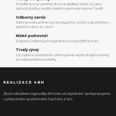
Pořiďte si svůj vysněný stroj na splátky! Stačí, že jako
způsob platby zvolíte našeho partnera Home Credit.
Odborný servis
Námi prodávané stroje servisujeme rychle a spolehlivě v
systému door-to-door.
Nízké poštovné!
Doprava zdarma při objednávce nad 4999 Korun!
Trvalý vývoj
Do našeho sortimentu zahrnujeme nejčerstvější novinky
ze světa elektromobility.
REALIZACE 48H
Zboží odesíláme nejpozději 48 hodin od objednání. Spolupracujeme
s přepravními společnostmi TopTrans a GLS.