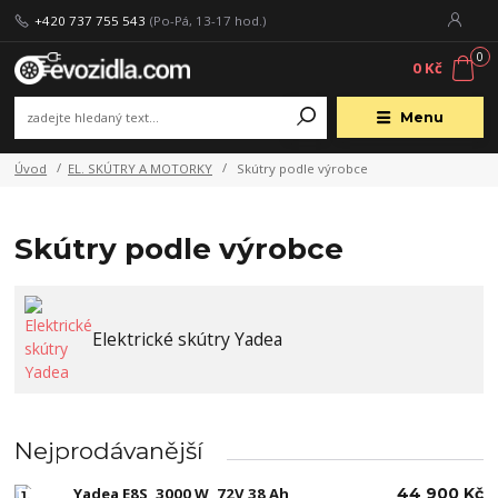
+420 737 755 543
(Po-Pá, 13-17 hod.)
0
0 Kč
Menu
Úvod
EL. SKÚTRY A MOTORKY
Skútry podle výrobce
Skútry podle výrobce
Elektrické skútry Yadea
Nejprodávanější
Yadea E8S, 3000 W, 72V 38 Ah
44 900 Kč
1.