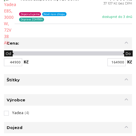
37 107 Kč bez DPH
Doporučujeme
Nově na e-shopu
dostupné do 3 dnů
Doprava ZDARMA
Cena:
Od
Do
Kč
Kč
Štítky
Výrobce
Yadea
(4)
Dojezd