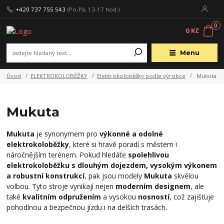
+420 737 755 543
(Po-Pá, 13-17 hod.)
0
0 Kč
Menu
Úvod
ELEKTROKOLOBĚŽKY
Elektrokoloběžky podle výrobce
Mukuta
Mukuta
Mukuta
je synonymem pro
výkonné a odolné
elektrokoloběžky
, které si hravě poradí s městem i
náročnějším terénem. Pokud hledáte
spolehlivou
elektrokoloběžku s dlouhým dojezdem, vysokým výkonem
a robustní konstrukcí
, pak jsou modely
Mukuta
skvělou
volbou. Tyto stroje vynikají nejen
moderním designem
, ale
také
kvalitním odpružením
a vysokou
nosností
, což zajišťuje
pohodlnou a bezpečnou jízdu i na delších trasách.