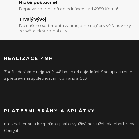
Nízké poštovné!
Doprava zdarma při objednávce nad 4999 Korun!
Trvalý vývoj
Do našeho sortimentu zahrnujeme nejčerstvější novinky
ze světa elektromobility.
REALIZACE 48H
Zboží odesíláme nejpozději 48 hodin od objednání. Spolupracujeme
s přepravními společnostmi TopTrans a GLS.
PLATEBNÍ BRÁNY A SPLÁTKY
Pro zrychlenou a bezpečnou platbu využíváme služeb platební brany
Comgate.