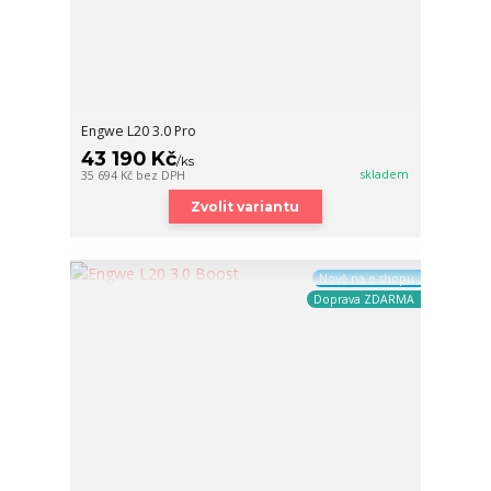
Engwe L20 3.0 Pro
43 190 Kč
/
ks
skladem
35 694 Kč
bez DPH
Zvolit variantu
Nově na e-shopu
Doprava ZDARMA