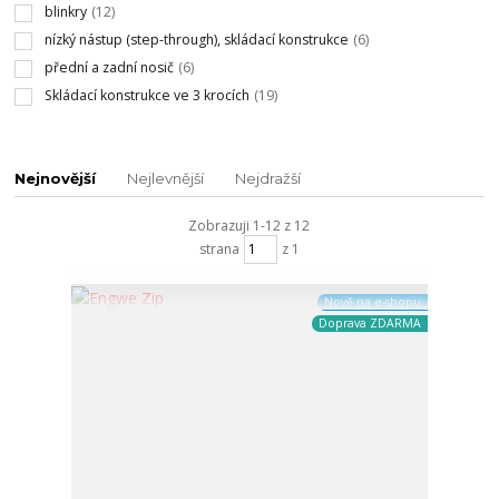
blinkry
(12)
nízký nástup (step-through), skládací konstrukce
(6)
přední a zadní nosič
(6)
Skládací konstrukce ve 3 krocích
(19)
Nejnovější
Nejlevnější
Nejdražší
Zobrazuji 1-12 z 12
strana
z 1
Nově na e-shopu
Doprava ZDARMA