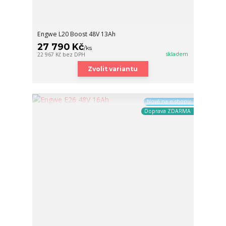
Engwe L20 Boost 48V 13Ah
27 790 Kč
/
ks
skladem
22 967 Kč
bez DPH
Zvolit variantu
Nově na e-shopu
Doprava ZDARMA