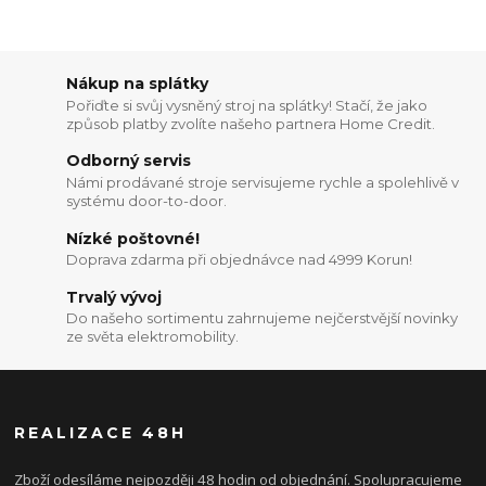
Nákup na splátky
Pořiďte si svůj vysněný stroj na splátky! Stačí, že jako
způsob platby zvolíte našeho partnera Home Credit.
Odborný servis
Námi prodávané stroje servisujeme rychle a spolehlivě v
systému door-to-door.
Nízké poštovné!
Doprava zdarma při objednávce nad 4999 Korun!
Trvalý vývoj
Do našeho sortimentu zahrnujeme nejčerstvější novinky
ze světa elektromobility.
REALIZACE 48H
Zboží odesíláme nejpozději 48 hodin od objednání. Spolupracujeme