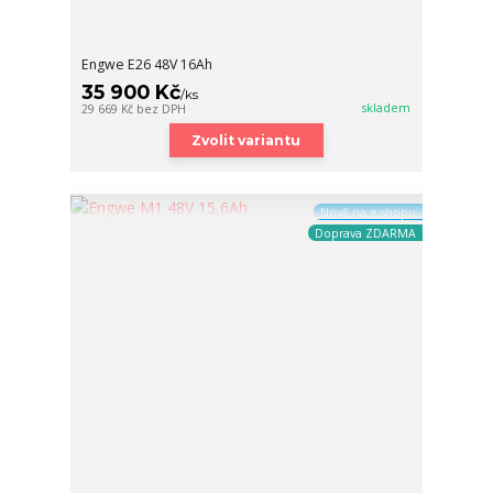
Engwe E26 48V 16Ah
35 900 Kč
/
ks
skladem
29 669 Kč
bez DPH
Zvolit variantu
Nově na e-shopu
Doprava ZDARMA