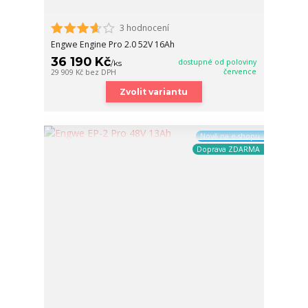
3 hodnocení
Engwe Engine Pro 2.0 52V 16Ah
36 190 Kč
dostupné od poloviny
/
ks
července
29 909 Kč
bez DPH
Zvolit variantu
Nově na e-shopu
Doprava ZDARMA