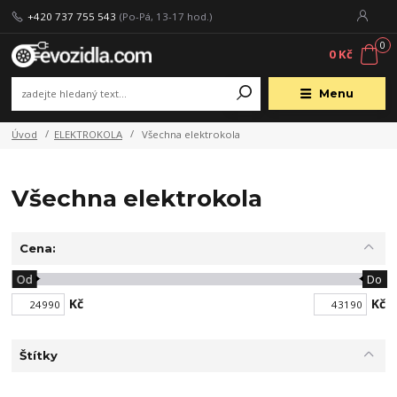
+420 737 755 543
(Po-Pá, 13-17 hod.)
0
0 Kč
Menu
Úvod
ELEKTROKOLA
Všechna elektrokola
Všechna elektrokola
Cena:
Od
Do
Kč
Kč
Štítky