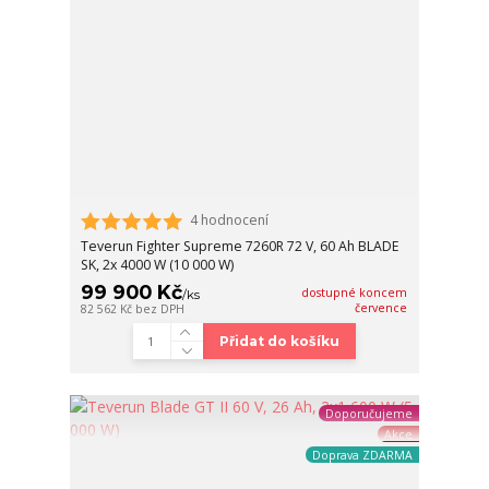
4 hodnocení
Teverun Fighter Supreme 7260R 72 V, 60 Ah BLADE
SK, 2x 4000 W (10 000 W)
99 900 Kč
dostupné koncem
/
ks
července
82 562 Kč
bez DPH
Přidat do košíku
Doporučujeme
Akce
Doprava ZDARMA