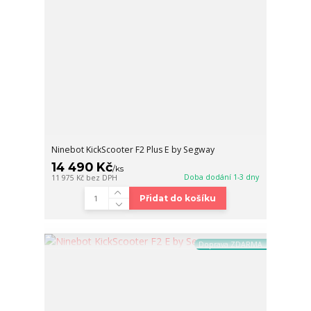
Ninebot KickScooter F2 Plus E by Segway
14 490 Kč
/
ks
Doba dodání 1-3 dny
11 975 Kč
bez DPH
Přidat do košíku
Doprava ZDARMA