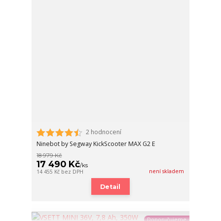
2 hodnocení
Ninebot by Segway KickScooter MAX G2 E
18 979 Kč
17 490 Kč
/
ks
není skladem
14 455 Kč
bez DPH
Detail
Doporučujeme