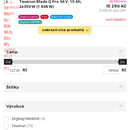
Teverun Blade Q Pro 36 V, 15 Ah,
16 790 Kč
3.
15 290 Kč
2x350 W (1 848 W)
12 636 Kč bez DPH
Doporučujeme
Akce
Nově na e-shopu
není skladem
Doprava ZDARMA
zobrazit více produktů
Cena:
Od
Do
Kč
Kč
Štítky
Výrobce
Segway-Ninebot
(4)
Teverun
(15)