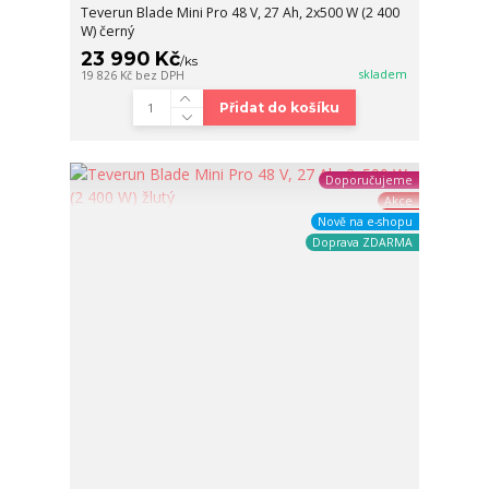
Teverun Blade Mini Pro 48 V, 27 Ah, 2x500 W (2 400
W) černý
23 990 Kč
/
ks
skladem
19 826 Kč
bez DPH
Přidat do košíku
Doporučujeme
Akce
Nově na e-shopu
Doprava ZDARMA