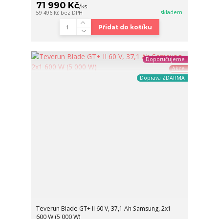
71 990 Kč
/
ks
skladem
59 496 Kč
bez DPH
Přidat do košíku
Doporučujeme
Akce
Doprava ZDARMA
Teverun Blade GT+ II 60 V, 37,1 Ah Samsung, 2x1
600 W (5 000 W)