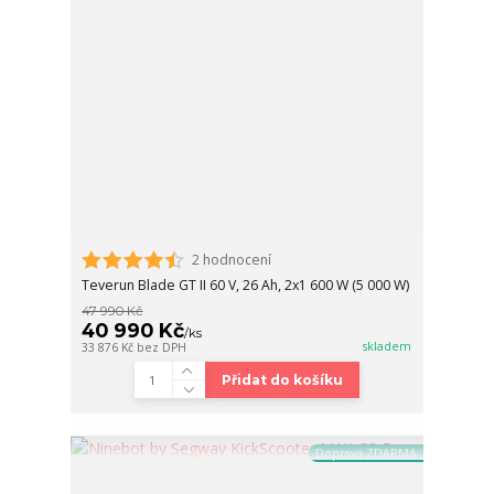
2 hodnocení
Teverun Blade GT II 60 V, 26 Ah, 2x1 600 W (5 000 W)
47 990 Kč
40 990 Kč
/
ks
skladem
33 876 Kč
bez DPH
Přidat do košíku
Doprava ZDARMA