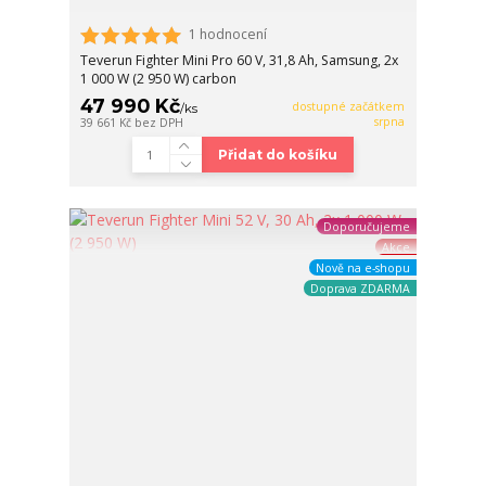
1 hodnocení
Teverun Fighter Mini Pro 60 V, 31,8 Ah, Samsung, 2x
1 000 W (2 950 W) carbon
47 990 Kč
dostupné začátkem
/
ks
srpna
39 661 Kč
bez DPH
Přidat do košíku
Doporučujeme
Akce
Nově na e-shopu
Doprava ZDARMA