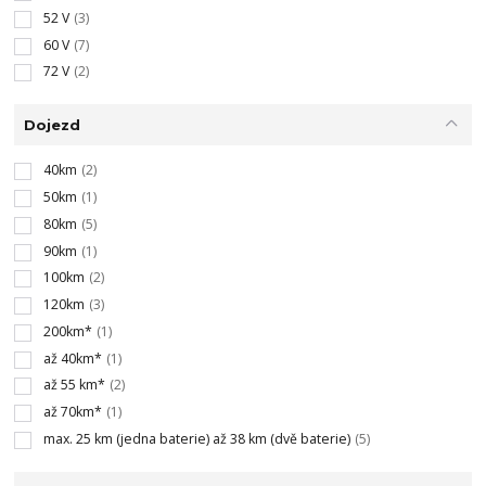
52 V
(3)
60 V
(7)
72 V
(2)
Dojezd
40km
(2)
50km
(1)
80km
(5)
90km
(1)
100km
(2)
120km
(3)
200km*
(1)
až 40km*
(1)
až 55 km*
(2)
až 70km*
(1)
max. 25 km (jedna baterie) až 38 km (dvě baterie)
(5)