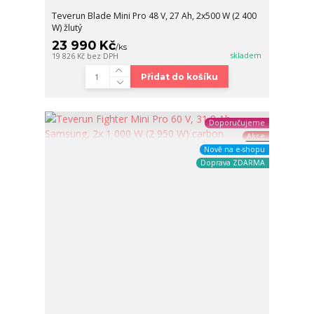
Teverun Blade Mini Pro 48 V, 27 Ah, 2x500 W (2 400
W) žlutý
23 990 Kč
/
ks
skladem
19 826 Kč
bez DPH
Přidat do košíku
Doporučujeme
Akce
Nově na e-shopu
Doprava ZDARMA