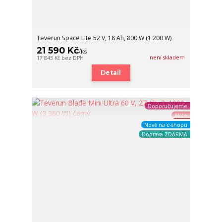
Teverun Space Lite 52 V, 18 Ah, 800 W (1 200 W)
21 590 Kč
/
ks
není skladem
17 843 Kč
bez DPH
Detail
Doporučujeme
Akce
Nově na e-shopu
Doprava ZDARMA