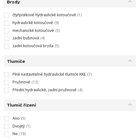
Brzdy
čtyřpístkové hydraulické kotoučové
(1)
hydraulické kotoučové
(9)
mechanické kotoučové
(5)
zadní bubnová
(4)
zadní kotoučová brzda
(5)
Tlumiče
Plně nastavitelné hydraulické tlumiče KKE
(7)
Pružinové
(13)
Přední hydraulické, zadní pružinové
(4)
Tlumič řízení
Ano
(5)
Dvojitý
(1)
Ne
(18)