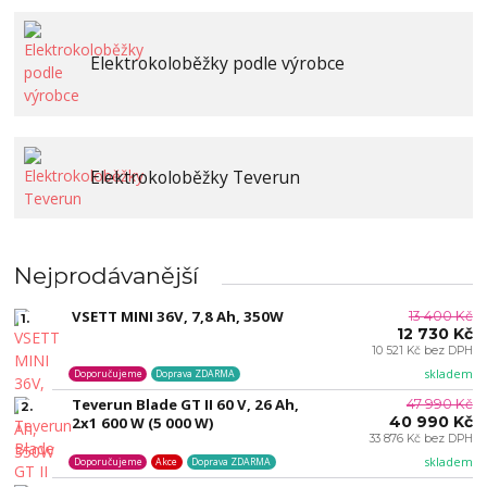
Elektrokoloběžky podle výrobce
Elektrokoloběžky Teverun
Nejprodávanější
VSETT MINI 36V, 7,8 Ah, 350W
13 400 Kč
1.
12 730 Kč
10 521 Kč bez DPH
skladem
Doporučujeme
Doprava ZDARMA
Teverun Blade GT II 60 V, 26 Ah,
47 990 Kč
2.
40 990 Kč
2x1 600 W (5 000 W)
33 876 Kč bez DPH
skladem
Doporučujeme
Akce
Doprava ZDARMA