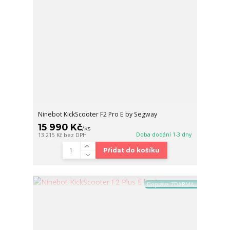
Ninebot KickScooter F2 Pro E by Segway
15 990 Kč
/
ks
Doba dodání 1-3 dny
13 215 Kč
bez DPH
Přidat do košíku
Doprava ZDARMA