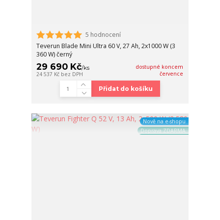
5 hodnocení
Teverun Blade Mini Ultra 60 V, 27 Ah, 2x1000 W (3
360 W) černý
29 690 Kč
dostupné koncem
/
ks
července
24 537 Kč
bez DPH
Přidat do košíku
Nově na e-shopu
Doprava ZDARMA