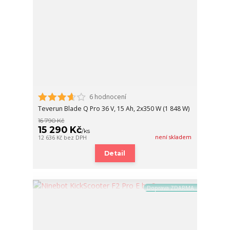
6 hodnocení
Teverun Blade Q Pro 36 V, 15 Ah, 2x350 W (1 848 W)
16 790 Kč
15 290 Kč
/
ks
není skladem
12 636 Kč
bez DPH
Detail
Doprava ZDARMA