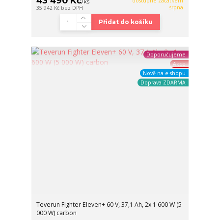
43 490 Kč
dostupné začátkem
/
ks
srpna
35 942 Kč
bez DPH
Přidat do košíku
Doporučujeme
Akce
Nově na e-shopu
Doprava ZDARMA
Teverun Fighter Eleven+ 60 V, 37,1 Ah, 2x 1 600 W (5
000 W) carbon