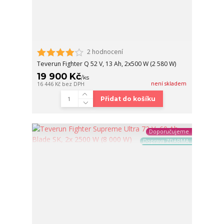
2 hodnocení
Teverun Fighter Q 52 V, 13 Ah, 2x500 W (2 580 W)
19 900 Kč
/
ks
není skladem
16 446 Kč
bez DPH
Přidat do košíku
Doporučujeme
Doprava ZDARMA