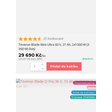
25 hodnocení
Teverun Blade Mini Ultra 60 V, 27 Ah, 2x1000 W (3
360 W) žlutý
29 690 Kč
/
ks
skladem
24 537 Kč
bez DPH
Přidat do košíku
Doporučujeme
Akce
Nově na e-shopu
Doprava ZDARMA