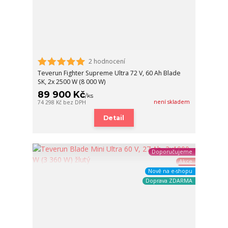
2 hodnocení
Teverun Fighter Supreme Ultra 72 V, 60 Ah Blade
SK, 2x 2500 W (8 000 W)
89 900 Kč
/
ks
není skladem
74 298 Kč
bez DPH
Detail
Doporučujeme
Akce
Nově na e-shopu
Doprava ZDARMA