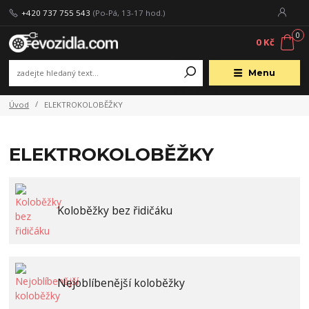
+420 737 755 543
(Po-Pá, 13-17 hod.)
0
0 Kč
Menu
Úvod
ELEKTROKOLOBĚŽKY
ELEKTROKOLOBĚŽKY
Koloběžky bez řidičáku
Nejoblíbenější koloběžky