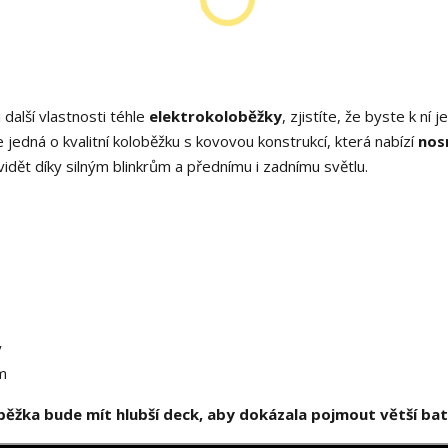
 další vlastnosti téhle
elektrokoloběžky
, zjistíte, že byste k ní j
e jedná o kvalitní koloběžku s kovovou konstrukcí, která nabízí
nos
idět díky silným blinkrům a přednímu i zadnímu světlu.
y
m
běžka bude mít hlubší deck, aby dokázala pojmout větší bate