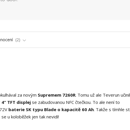
nocení
2
pokulhával za novým
Supremem 7260R
. Tomu už ale Teverun učinil 
ý
4“ TFT displej
se zabudovanou NFC čtečkou. To ale není to
ř 72V
baterie SK typu Blade o kapacitě 60 Ah
. Takže s tímhle s
o se u koloběžek jen tak nevidí!