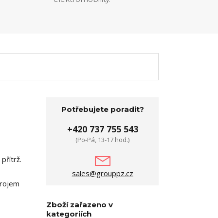
Potřebujete poradit?
+420 737 755 543
(Po-Pá, 13-17 hod.)
přítrž.
sales@grouppz.cz
trojem
Zboží zařazeno v
kategoriích