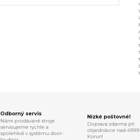
Odborný servis
Nízké poštovné!
Námi prodávané stroje
Doprava zdarma při
servisujeme rychle a
objednávce nad 4999
spolehlivě v systému door-
Korun!
to-door.