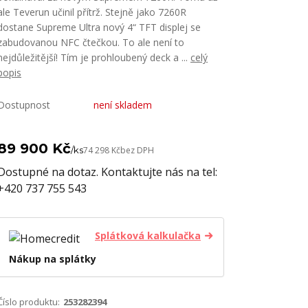
ale Teverun učinil přítrž. Stejně jako 7260R
dostane Supreme Ultra nový 4“ TFT displej se
zabudovanou NFC čtečkou. To ale není to
nejdůležitější! Tím je prohloubený deck a ...
celý
popis
Dostupnost
není skladem
89 900 Kč
/
ks
74 298 Kč
bez DPH
Dostupné na dotaz. Kontaktujte nás na tel:
+420 737 755 543
Splátková kalkulačka
Nákup na splátky
Číslo produktu:
253282394