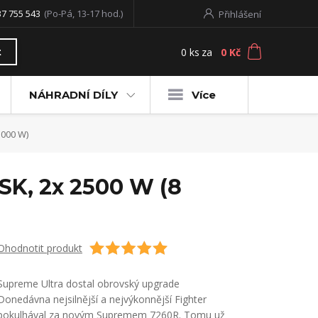
37 755 543
(Po-Pá, 13-17 hod.)
Přihlášení
0
ks
za
0 Kč
t
NÁHRADNÍ DÍLY
Více
 000 W)
SK, 2x 2500 W (8
Ohodnotit produkt
Supreme Ultra dostal obrovský upgrade
Donedávna nejsilnější a nejvýkonnější Fighter
pokulhával za novým Supremem 7260R. Tomu už