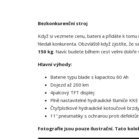
Bezkonkurenční stroj
Když si vezmete cenu, baterii a přidáte k tomu i
hledali konkurenta. Obzvláště když zjistíte, že s
150 kg
. Navíc budete během cest velmi dobře v
Hlavní výhody:
Baterie typu blade s kapacitou 60 Ah
Dojezd až 200 km
4palcový TFT displej
Plně nastavitelné hydraulické tlumiče KKE
Čtyřpístkové hydraulické kotoučové brzd
11“ pneumatiky s ochranou proti defektů
Fotografie jsou pouze ilustrační. Tato kolo