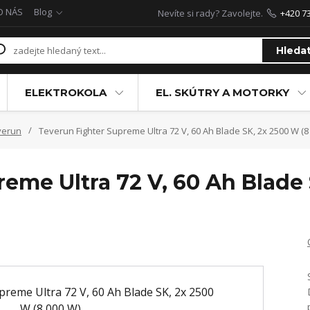
O NÁS
Blog
Nevíte si rady? Zavolejte.
+420 7
Hleda
ELEKTROKOLA
EL. SKÚTRY A MOTORKY
verun
Teverun Fighter Supreme Ultra 72 V, 60 Ah Blade SK, 2x 2500 W (8
eme Ultra 72 V, 60 Ah Blade 