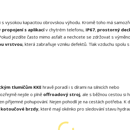
erii s vysokou kapacitou obrovskou výhodu. Kromě toho má samoz
y
propojení s aplikací
v chytrém telefonu,
IP67
,
prostorný dec
 Pokud jezdíte často mimo asfalt a nechcete se zdržovat s výměn
ou vrstvou
, která zabraňuje vzniku defektů. Tlak vzduchu spolu 
ickým tlumičům KKE
hravě poradí i s dírami na silnicích nebo
mozřejmě nejde o plně
offroadový stroj
, ale s běžnou cestou si 
e jen příjemné pohupování. Nejen pohodlí je na cestách potřeba. K 
é kotoučové brzdy
, které mají okénko pro sledování stavu hydrau