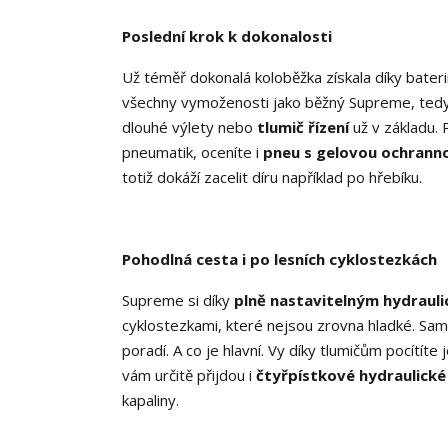
Poslední krok k dokonalosti
Už téměř dokonalá koloběžka získala díky bat
všechny vymoženosti jako běžný Supreme, ted
dlouhé výlety nebo
tlumič řízení
už v základu.
pneumatik, oceníte i
pneu s gelovou ochrann
totiž dokáží zacelit díru například po hřebíku.
Pohodlná cesta i po lesních cyklostezkách
Supreme si díky
plně nastavitelným hydraul
cyklostezkami, které nejsou zrovna hladké. Sa
poradí. A co je hlavní. Vy díky tlumičům pocítít
vám určitě přijdou i
čtyřpístkové hydraulick
kapaliny.