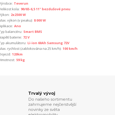
Výrobce:
Teverun
Velikost kola:
90/65-6,5 11" bezdušové pneu
Výkon:
2x2500 W
Max. výkon (v peaku):
8 000 W
Aplikace:
Ano
Typ balancéru:
Smart BMS
Napětí baterie:
72 V
Typ akumulátoru:
Li-ion 60Ah Samsung 72V
Max. rychlost (zablokována na 25 km/h):
100 km/h
Dojezd:
120km
Hmotnost:
59 kg
Trvalý vývoj
Do našeho sortimentu
zahrnujeme nejčerstvější
novinky ze světa
elektromobility.