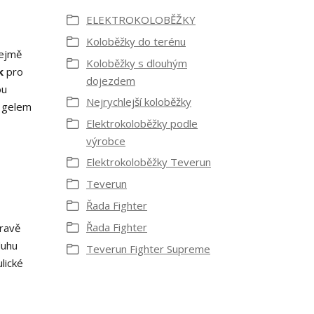
ELEKTROKOLOBĚŽKY
Koloběžky do terénu
řejmě
Koloběžky s dlouhým
k
pro
dojezdem
ou
Nejrychlejší koloběžky
s gelem
Elektrokoloběžky podle
výrobce
Elektrokoloběžky Teverun
Teverun
Řada Fighter
Řada Fighter
hravě
duhu
Teverun Fighter Supreme
lické