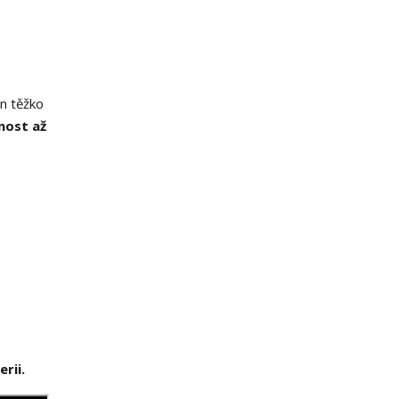
en těžko
nost až
rii.