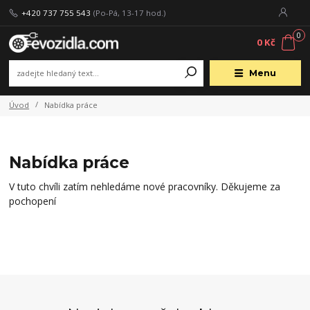
+420 737 755 543
(Po-Pá, 13-17 hod.)
0
0 Kč
Menu
Úvod
Nabídka práce
Nabídka práce
V tuto chvíli zatím nehledáme nové pracovníky. Děkujeme za
pochopení