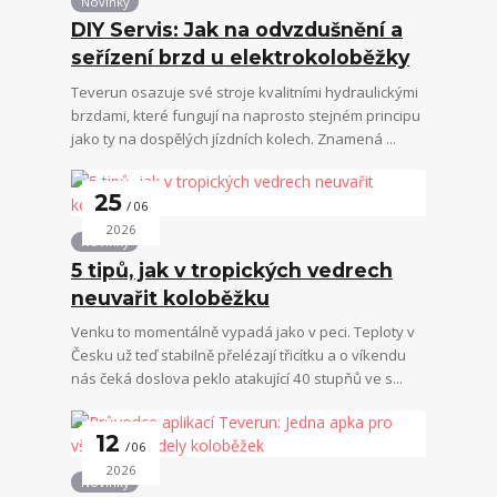
Novinky
DIY Servis: Jak na odvzdušnění a
seřízení brzd u elektrokoloběžky
Teverun osazuje své stroje kvalitními hydraulickými
brzdami, které fungují na naprosto stejném principu
jako ty na dospělých jízdních kolech. Znamená ...
25
06
2026
Novinky
5 tipů, jak v tropických vedrech
neuvařit koloběžku
Venku to momentálně vypadá jako v peci. Teploty v
Česku už teď stabilně přelézají třicítku a o víkendu
nás čeká doslova peklo atakující 40 stupňů ve s...
12
06
2026
Novinky