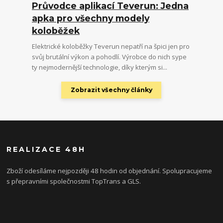
Průvodce aplikací Teverun: Jedna
apka pro všechny modely
koloběžek
Elektrické koloběžky Teverun nepatří na špici jen pro
svůj brutální výkon a pohodlí. Výrobce do nich sype
ty nejmodernější technologie, díky kterým si...
Zobrazit všechny články
REALIZACE 48H
Zboží odesíláme nejpozději 48 hodin od objednání. Spolupracujeme
s přepravními společnostmi TopTrans a GLS.