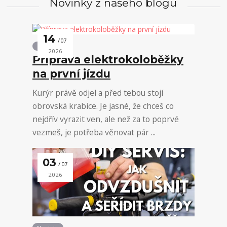
Novinky z našeho blogu
14
07
Novinky
2026
Příprava elektrokoloběžky
na první jízdu
Kurýr právě odjel a před tebou stojí
obrovská krabice. Je jasné, že chceš co
nejdřív vyrazit ven, ale než za to poprvé
vezmeš, je potřeba věnovat pár ...
03
07
2026