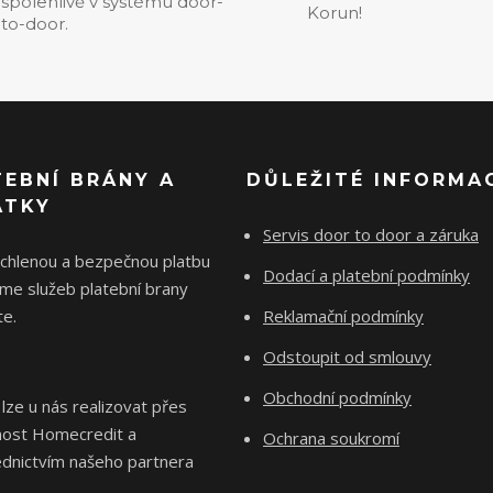
spolehlivě v systému door-
Korun!
to-door.
TEBNÍ BRÁNY A
DŮLEŽITÉ INFORMA
ÁTKY
Servis door to door a záruka
ychlenou a bezpečnou platbu
Dodací a platební podmínky
me služeb platební brany
e.
Reklamační podmínky
Odstoupit od smlouvy
Obchodní podmínky
 lze u nás realizovat přes
nost Homecredit a
Ochrana soukromí
ednictvím našeho partnera