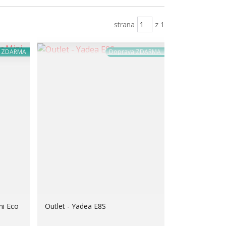
strana
z 1
a ZDARMA
Doprava ZDARMA
ni Eco
Outlet - Yadea E8S