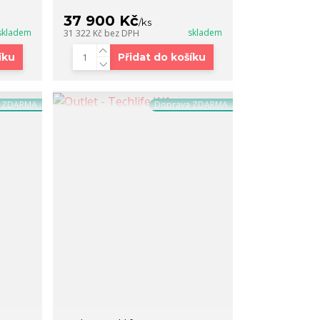
37 900 Kč
/
ks
skladem
skladem
31 322 Kč
bez DPH
íku
Přidat do košíku
a ZDARMA
Doprava ZDARMA