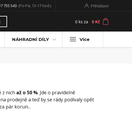
37 755 543
(Po-Pá, 13-17 hod.)
Přihlášení
0
ks
za
0 Kč
t
NÁHRADNÍ DÍLY
Více
é z nich
až o 50 %
. Jde o pravidelně
 na prodejně a teď by se rády podívaly opět
za pár korun...