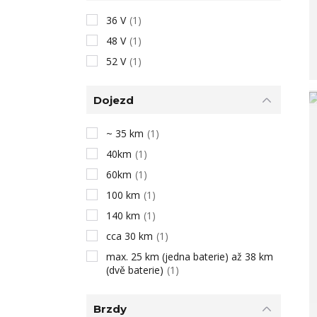
36 V
(1)
48 V
(1)
52 V
(1)
Dojezd
~ 35 km
(1)
40km
(1)
60km
(1)
100 km
(1)
140 km
(1)
cca 30 km
(1)
max. 25 km (jedna baterie) až 38 km
(dvě baterie)
(1)
Brzdy