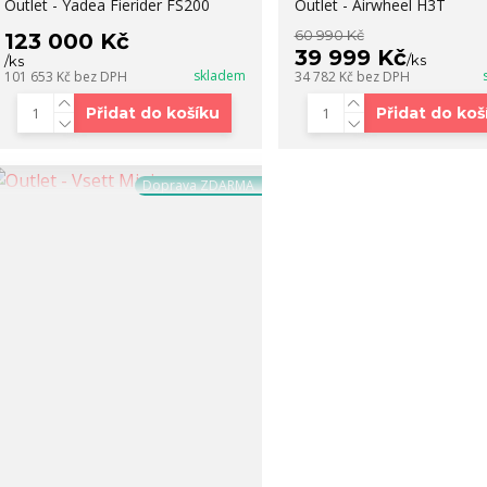
Outlet - Yadea Fierider FS200
Outlet - Airwheel H3T
60 990 Kč
123 000 Kč
39 999 Kč
/
ks
/
ks
skladem
101 653 Kč
bez DPH
34 782 Kč
bez DPH
Přidat do košíku
Přidat do koš
Doprava ZDARMA