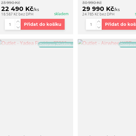
23 990 Kč
30 990 Kč
22 490 Kč
29 990 Kč
/
ks
/
ks
skladem
18 587 Kč
bez DPH
24 785 Kč
bez DPH
Přidat do košíku
Přidat do koš
Doprava ZDARMA
Doprav