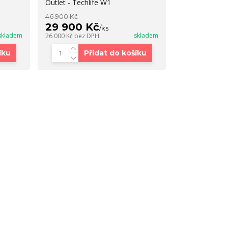
Outlet - Techlife W1
46 900 Kč
29 900 Kč
/
ks
skladem
skladem
26 000 Kč
bez DPH
íku
Přidat do košíku