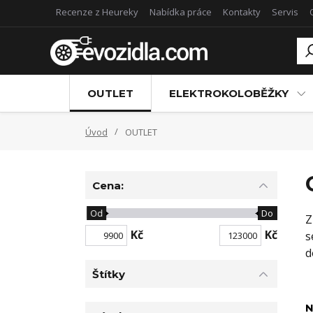
Recenze z Heureky
Nabídka práce
Kontakty
Servis
OUTLET
ELEKTROKOLOBĚŽKY
Úvod
OUTLET
Cena:
Od
Do
Z
Kč
Kč
s
d
Štítky
N