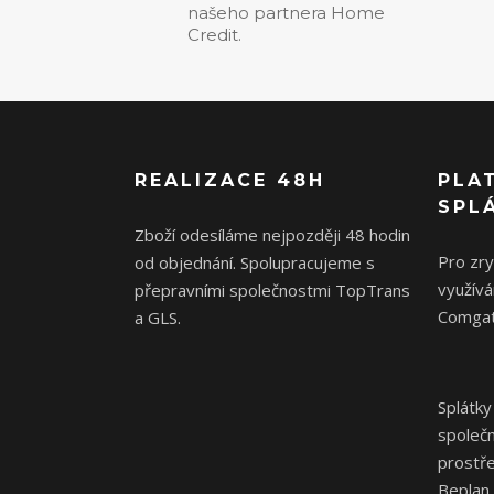
našeho partnera Home
Credit.
REALIZACE 48H
PLA
SPL
Zboží odesíláme nejpozději 48 hodin
Pro zr
od objednání. Spolupracujeme s
využívá
přepravními společnostmi TopTrans
Comgat
a GLS.
Splátky
společ
prostř
Beplan.