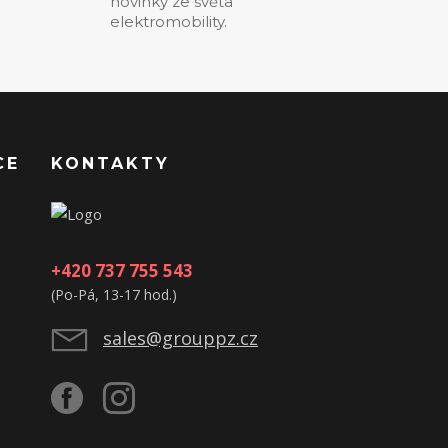
novinky ze světa
elektromobility.
CE
KONTAKTY
+420 737 755 543
(Po-Pá, 13-17 hod.)
sales@grouppz.cz