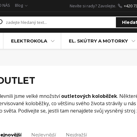
O NÁS
Blog
Nevíte si rady? Zavolejte.
+420 7
Hleda
ELEKTROKOLA
EL. SKÚTRY A MOTORKY
OUTLET
levnili jsme velké množství
outletových koloběžek
. Někter
ervisované koloběžky, co většinu svého života strávily u nás
o světa. Podívejte se, jestli tam nenajdete svůj vysněný stroj 
ejnovější
Nejlevnější
Nejdražší