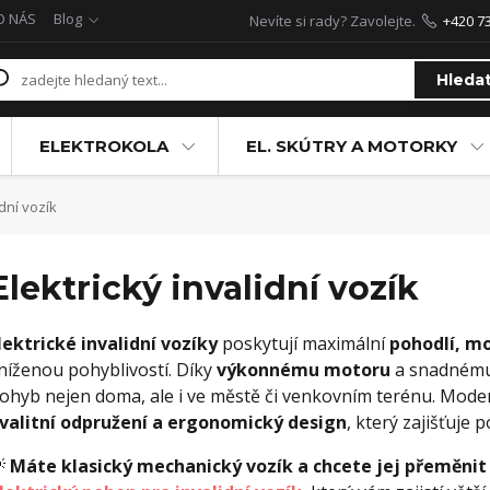
O NÁS
Blog
Nevíte si rady? Zavolejte.
+420 7
Hleda
ELEKTROKOLA
EL. SKÚTRY A MOTORKY
idní vozík
Elektrický invalidní vozík
lektrické invalidní vozíky
poskytují maximální
pohodlí, mo
níženou pohyblivostí. Díky
výkonnému motoru
a snadnému
ohyb nejen doma, ale i ve městě či venkovním terénu. Mode
valitní odpružení a ergonomický design
, který zajišťuje

Máte klasický mechanický vozík a chcete jej přeměnit 