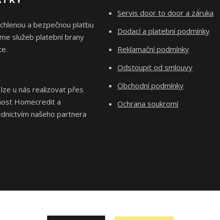
ÁTKY
Servis door to door a záruka
ychlenou a bezpečnou platbu
Dodací a platební podmínky
me služeb platební brany
e.
Reklamační podmínky
Odstoupit od smlouvy
Obchodní podmínky
 lze u nás realizovat přes
nost Homecredit a
Ochrana soukromí
ednictvím našeho partnera