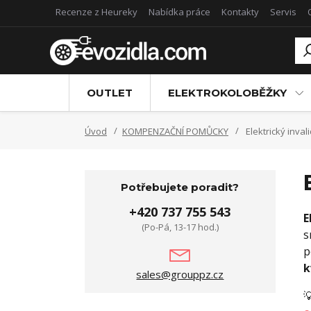
Recenze z Heureky
Nabídka práce
Kontakty
Servis
OUTLET
ELEKTROKOLOBĚŽKY
Úvod
KOMPENZAČNÍ POMŮCKY
Elektrický inval
Potřebujete poradit?
+420 737 755 543
E
(Po-Pá, 13-17 hod.)
s
p
k
sales@grouppz.cz
