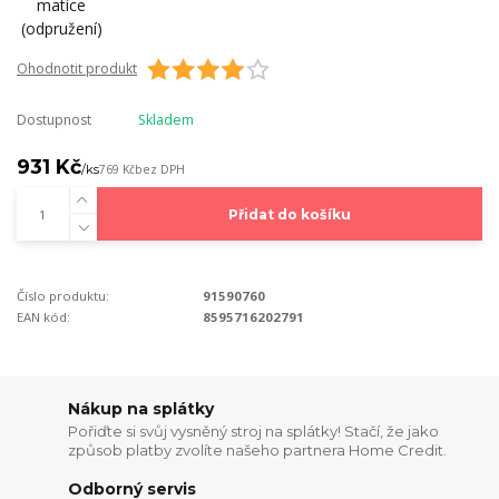
Ohodnotit produkt
Dostupnost
Skladem
931 Kč
/
ks
769 Kč
bez DPH
Přidat do košíku
Číslo produktu:
91590760
EAN kód:
8595716202791
Nákup na splátky
Pořiďte si svůj vysněný stroj na splátky! Stačí, že jako
způsob platby zvolíte našeho partnera Home Credit.
Odborný servis