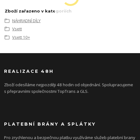
Zboží zařazeno v kategoriích
NÁHRADNÍ DÍLY
Vsett
Vsett 10+
REALIZACE 48H
Zboží odesíláme nejpozději 48 hodin od objednání. Spolupracujeme
s přepravními společnostmi TopTrans a GLS.
PLATEBNÍ BRÁNY A SPLÁTKY
Pro zrychlenou a bezpečnou platbu využíváme služeb platební brany