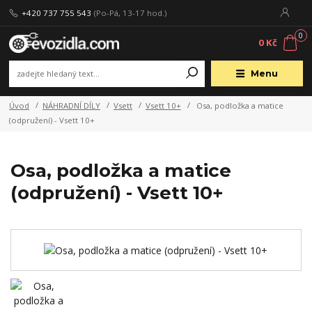
+420 737 755 543
(Po-Pá, 13-17 hod.)
0
0 Kč
Menu
Úvod
NÁHRADNÍ DÍLY
Vsett
Vsett 10+
Osa, podložka a matice
(odpružení) - Vsett 10+
Osa, podložka a matice
(odpružení) - Vsett 10+