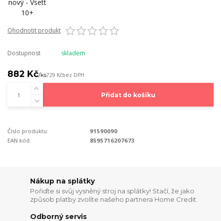
Ohodnotit produkt
Dostupnost
skladem
882 Kč
/
ks
729 Kč
bez DPH
Přidat do košíku
Číslo produktu:
91590090
EAN kód:
8595716207673
Nákup na splátky
Pořiďte si svůj vysněný stroj na splátky! Stačí, že jako
způsob platby zvolíte našeho partnera Home Credit.
Odborný servis