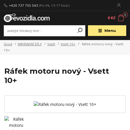
+420 737 755 543
(Po-Pá, 13-17 hod.)
0
0 Kč
Menu
Úvod
NÁHRADNÍ DÍLY
Vsett
Vsett 10+
Ráfek motoru nový - Vsett
10+
Ráfek motoru nový - Vsett
10+