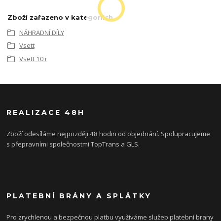
Zboží zařazeno v kategoriích
NÁHRADNÍ DÍLY
Vsett
Vsett 10+
REALIZACE 48H
Zboží odesíláme nejpozději 48 hodin od objednání. Spolupracujeme
s přepravními společnostmi TopTrans a GLS.
PLATEBNÍ BRÁNY A SPLÁTKY
Pro zrychlenou a bezpečnou platbu využíváme služeb platební brany