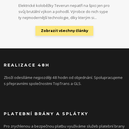
Elektrické koloběžky Teverun nepatří na špici jen pro
svůj brutální výkon a pohodlí. Výrobce do nich sype
ty nejmodernější technologie, díky kterým si...
Zobrazit všechny články
REALIZACE 48H
Zboží odesíláme nejpozději 48 hodin od objednání. Spolupracujeme
s přepravními společnostmi TopTrans a GLS.
PLATEBNÍ BRÁNY A SPLÁTKY
Pro zrychlenou a bezpečnou platbu využíváme služeb platební brany