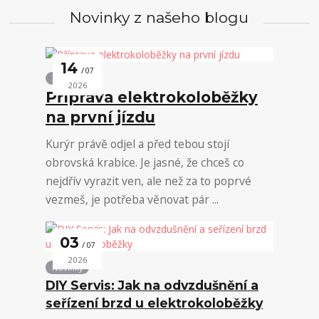
Novinky z našeho blogu
14
07
Novinky
2026
Příprava elektrokoloběžky
na první jízdu
Kurýr právě odjel a před tebou stojí
obrovská krabice. Je jasné, že chceš co
nejdřív vyrazit ven, ale než za to poprvé
vezmeš, je potřeba věnovat pár ...
03
07
2026
Novinky
DIY Servis: Jak na odvzdušnění a
seřízení brzd u elektrokoloběžky