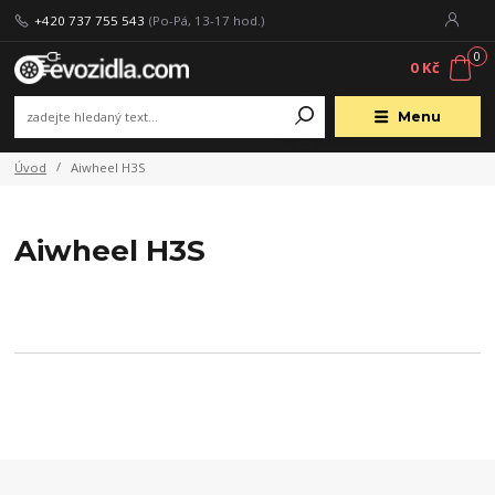
+420 737 755 543
(Po-Pá, 13-17 hod.)
0
0 Kč
Menu
Úvod
Aiwheel H3S
Aiwheel H3S