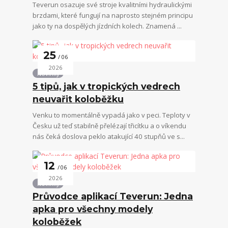
Teverun osazuje své stroje kvalitními hydraulickými
brzdami, které fungují na naprosto stejném principu
jako ty na dospělých jízdních kolech. Znamená ...
25
06
2026
Novinky
5 tipů, jak v tropických vedrech
neuvařit koloběžku
Venku to momentálně vypadá jako v peci. Teploty v
Česku už teď stabilně přelézají třicítku a o víkendu
nás čeká doslova peklo atakující 40 stupňů ve s...
12
06
2026
Novinky
Průvodce aplikací Teverun: Jedna
apka pro všechny modely
koloběžek