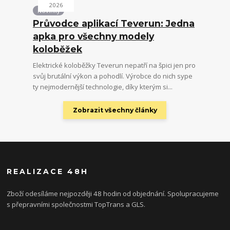
2026
Novinky
Průvodce aplikací Teverun: Jedna
apka pro všechny modely
koloběžek
Elektrické koloběžky Teverun nepatří na špici jen pro
svůj brutální výkon a pohodlí. Výrobce do nich sype
ty nejmodernější technologie, díky kterým si...
Zobrazit všechny články
REALIZACE 48H
Zboží odesíláme nejpozději 48 hodin od objednání. Spolupracujeme
s přepravními společnostmi TopTrans a GLS.