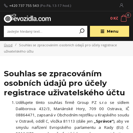
+420 737 755 543
(Po-Pá, 13-17 hod.)
0
0 Kč
Menu
Úvod
Souhlas se zpracováním osobních údajů pro účely registrace
uživatelského účtu
Souhlas se zpracováním
osobních údajů pro účely
registrace uživatelského účtu
Udělujete tímto souhlas firmě Group PZ s.r.o se sídlem
Daliborova 432/3, Mariánské Hory, 709 00 Ostrava, IČ
08864471, zapsaná v Obchodním rejstříku u Krajského soudu
v Ostravě, oddíl C, vložka
81113
(dále jen
„Správce“
), aby ve
smyslu nařízení Evropského parlamentu a Rady (EU) č.