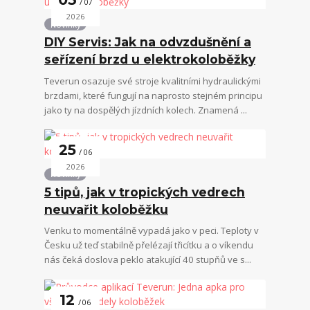
07
2026
Novinky
DIY Servis: Jak na odvzdušnění a
seřízení brzd u elektrokoloběžky
Teverun osazuje své stroje kvalitními hydraulickými
brzdami, které fungují na naprosto stejném principu
jako ty na dospělých jízdních kolech. Znamená ...
25
06
2026
Novinky
5 tipů, jak v tropických vedrech
neuvařit koloběžku
Venku to momentálně vypadá jako v peci. Teploty v
Česku už teď stabilně přelézají třicítku a o víkendu
nás čeká doslova peklo atakující 40 stupňů ve s...
12
06