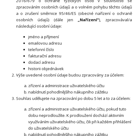
2016/679 o ochraně fyzických osob v souvislosti se
zpracováním osobních údajů a o volném pohybu těchto údajů
a o zrušení směrnice 95/46/ES (obecné nařízení o ochraně
osobních údajů) (dále jen
„Nařízení“
), zpracovával/a
následující osobní údaje:
jméno a příjmení
emailovou adresu
telefonní číslo
fakturační adresu
dodací adresu
historii objednávek
Výše uvedené osobní údaje budou zpracovány za účelem:
zřízení a administrace uživatelského účtu
nabídnutí pohodlnějšího nákupního zážitku
Souhlas udělujete na zpracování po dobu 5 let a to za účelem:
zřízení a administrace uživatelského účtu, pokud tuto
dobu neprodloužíte. K prodloužení dochází aktivním
využíváním uživatelského účtu, čili při každém přihlášení
do uživatelského účtu
nabídnutí pohodlnějšího nákupního zážitku