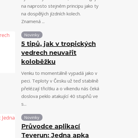
na naprosto stejném principu jako ty
na dospělých jízdních kolech.
Znamená ...
Novinky
5 tipů, jak v tropických
vedrech neuvařit
koloběžku
Venku to momentálně vypadá jako v
peci. Teploty v Česku už teď stabilně
přelézají třicítku a o víkendu nás čeká
doslova peklo atakující 40 stupňů ve
s...
Novinky
Průvodce aplikací
Teverun: Jedna apka