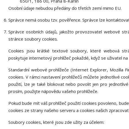
650/1, 186 00, Praha 8-Karlín
Osobní údaje nebudou předány do třetích zemí mimo EU.
Správce nemá osobu tzv.
pověřence. Správce lze kontaktov
Správce osobních údajů, jakožto provozovatel webové str
stránce soubory cookies.
Cookies jsou krátké textové soubory, které webová strán
poskytuje internetový prohlížeč pokaždé, když se uživatel na 
Standardní webové prohlížeče (Internet Explorer, Mozilla 
cookies. V rámci nastavení prohlížečů můžete jednotlivé cook
použití, lze je také blokovat nebo povolit jen pro jednotlivé
prosím, použijte nápovědu vašeho prohlížeče.
Pokud bude mít váš prohlížeč použití cookies povoleno, bude
cookies ze strany našeho serveru a cookies našich zpracovat
Soubory cookies, které jsou zde užity za účelem: