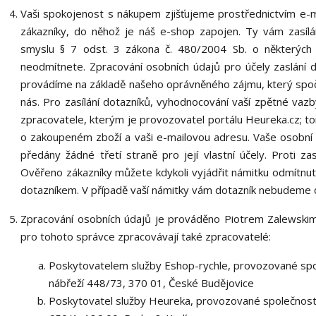
Vaši spokojenost s nákupem zjišťujeme prostřednictvím e-
zákazníky, do něhož je náš e-shop zapojen. Ty vám zasíl
smyslu § 7 odst. 3 zákona č. 480/2004 Sb. o některých sl
neodmítnete. Zpracování osobních údajů pro účely zaslání
provádíme na základě našeho oprávněného zájmu, který spočí
nás. Pro zasílání dotazníků, vyhodnocování vaší zpětné vaz
zpracovatele, kterým je provozovatel portálu Heureka.cz; 
o zakoupeném zboží a vaši e-mailovou adresu. Vaše osobní ú
předány žádné třetí straně pro její vlastní účely. Proti z
Ověřeno zákazníky můžete kdykoli vyjádřit námitku odmítnut
dotazníkem. V případě vaší námitky vám dotazník nebudeme dá
Zpracování osobních údajů je prováděno Piotrem Zalewski
pro tohoto správce zpracovávají také zpracovatelé:
Poskytovatelem služby Eshop-rychle, provozované spol
nábřeží 448/73, 370 01, České Budějovice
Poskytovatel služby Heureka, provozované společností 