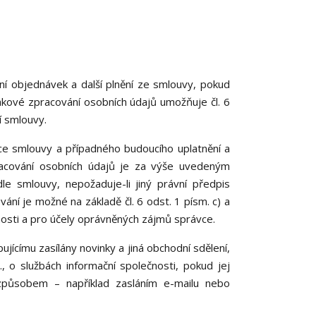
í objednávek a další plnění ze smlouvy, pokud
akové zpracování osobních údajů umožňuje čl. 6
í smlouvy.
ce smlouvy a případného budoucího uplatnění a
racování osobních údajů je za výše uvedeným
dle smlouvy, nepožaduje-li jiný právní předpis
ní je možné na základě čl. 6 odst. 1 písm. c) a
nnosti a pro účely oprávněných zájmů správce.
jícímu zasílány novinky a jiná obchodní sdělení,
 o službách informační společnosti, pokud jej
v způsobem – například zasláním e-mailu nebo