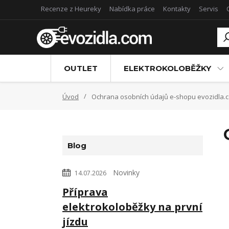
Recenze z Heureky
Nabídka práce
Kontakty
Servis
OUTLET
ELEKTROKOLOBĚŽKY
Úvod
Ochrana osobních údajů e-shopu evozidla.
Blog
Novinky
14.07.2026
Příprava
elektrokoloběžky na první
jízdu