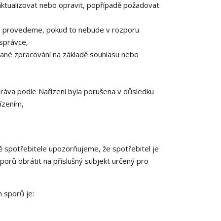
 aktualizovat nebo opravit, popřípadě požadovat
z provedeme, pokud to nebude v rozporu
správce,
vané zpracování na základě souhlasu nebo
práva podle Nařízení byla porušena v důsledku
ízením,
ně spotřebitele upozorňujeme, že spotřebitel je
orů obrátit na příslušný subjekt určený pro
 sporů je: