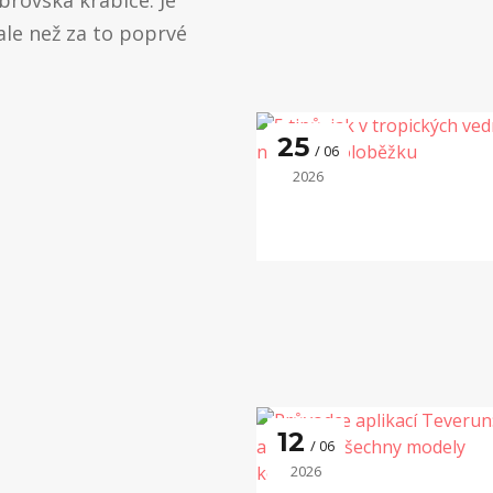
brovská krabice. Je
 ale než za to poprvé
25
06
2026
12
06
2026