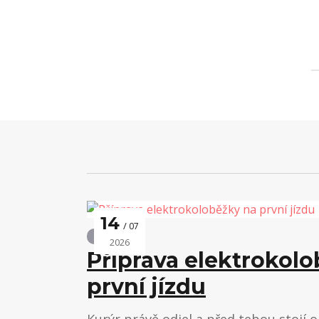
14
07
Novinky
2026
Příprava elektrokol
první jízdu