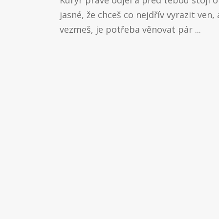
Kurýr právě odjel a před tebou stojí o
jasné, že chceš co nejdřív vyrazit ven,
vezmeš, je potřeba věnovat pár ...