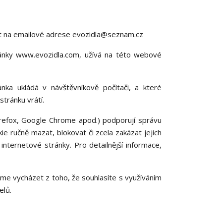
at na emailové adrese evozidla@seznam.cz
ánky www.evozidla.com, užívá na této webové
ka ukládá v návštěvníkově počítači, a které
stránku vrátí.
Firefox, Google Chrome apod.) podporují správu
ie ručně mazat, blokovat či zcela zakázat jejich
 internetové stránky. Pro detailnější informace,
me vycházet z toho, že souhlasíte s využíváním
elů.