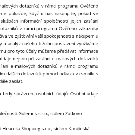
mailových dotazníků v rámci programu Ověřeno
áme pokaždé, když u nás nakoupíte, pokud ve
užbách informační společnosti jejich zasílání
 dotazníků v rámci programu Ověřeno zákazníky
vá ve zjišťování vaší spokojenosti s nákupem u
by a analýz našeho tržního postavení využíváme
tomu pro tyto účely můžeme předávat informace
daje nejsou při zasílání e-mailových dotazníků
asílání e-mailových dotazníků v rámci programu
ím dalších dotazníků pomocí odkazu v e-mailu s
le zasílat.
m tedy správcem osobních údajů. Osobní údaje
ečností Golemos s.r.o., sídlem Zátkovo
Heureka Shopping s.r.o., sídlem Karolinská