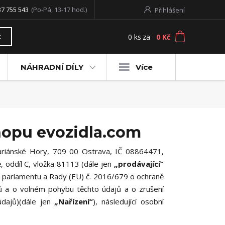
37 755 543
(Po-Pá, 13-17 hod.)
Přihlášení
0
ks
za
0 Kč
t
NÁHRADNÍ DÍLY
Více
hopu evozidla.com
ariánské Hory, 709 00 Ostrava, IČ 08864471,
 oddíl C, vložka
81113
(dále jen
„prodávající“
 parlamentu a Rady (EU) č. 2016/679 o ochraně
jů a o volném pohybu těchto údajů a o zrušení
údajů)(dále jen
„Nařízení“
), následující osobní