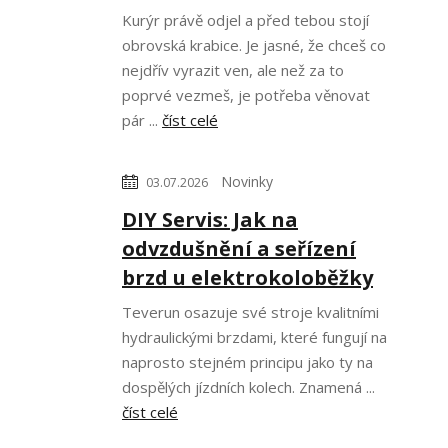
Kurýr právě odjel a před tebou stojí
obrovská krabice. Je jasné, že chceš co
nejdřív vyrazit ven, ale než za to
poprvé vezmeš, je potřeba věnovat
pár ...
číst celé
Novinky
03.07.2026
DIY Servis: Jak na
odvzdušnění a seřízení
brzd u elektrokoloběžky
Teverun osazuje své stroje kvalitními
hydraulickými brzdami, které fungují na
naprosto stejném principu jako ty na
dospělých jízdních kolech. Znamená ...
číst celé