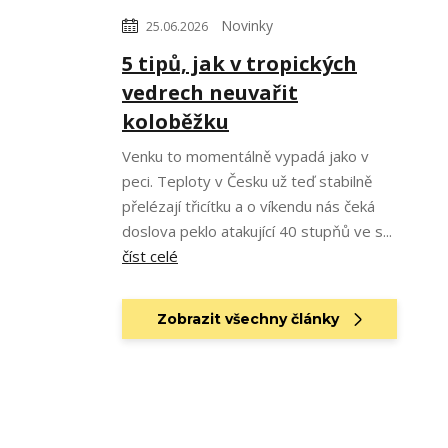
Novinky
25.06.2026
5 tipů, jak v tropických
vedrech neuvařit
koloběžku
Venku to momentálně vypadá jako v
peci. Teploty v Česku už teď stabilně
přelézají třicítku a o víkendu nás čeká
doslova peklo atakující 40 stupňů ve s...
číst celé
Zobrazit všechny články