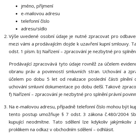
jméno, příjmení
e-mailovou adresu
telefonní číslo
adresu/sídlo
Výše uvedené osobní údaje je nutné zpracovat pro odbaven
mezi vámi a prodávajícím dojde k uzavření kupní smlouvy. T
odst. 1 písm. b) Nařízení – zpracování je nezbytné pro splněn
Prodávající zpracovává tyto údaje rovněž za účelem eviden
obranu práv a povinností smluvních stran. Uchování a zp
účelem po dobu
5 let
od realizace poslední části plnění 
uchování smluvní dokumentace po dobu delší. Takové zpracová
f) Nařízení – zpracování je nezbytné pro splnění právní povi
Na e-mailovou adresu, případně telefonní číslo mohou být kupu
tento postup umožňuje § 7 odst. 3 zákona č.480/2004 Sb.,
kupující neodmítne. Tato sdělení lze kdykoliv jakýmkoli
proklikem na odkaz v obchodním sdělení – odhlásit.