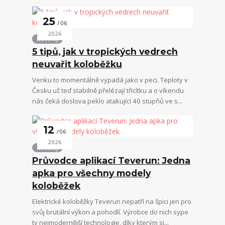
25
06
2026
Novinky
5 tipů, jak v tropických vedrech
neuvařit koloběžku
Venku to momentálně vypadá jako v peci. Teploty v
Česku už teď stabilně přelézají třicítku a o víkendu
nás čeká doslova peklo atakující 40 stupňů ve s...
12
06
2026
Novinky
Průvodce aplikací Teverun: Jedna
apka pro všechny modely
koloběžek
Elektrické koloběžky Teverun nepatří na špici jen pro
svůj brutální výkon a pohodlí. Výrobce do nich sype
ty nejmodernější technologie, díky kterým si...