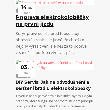
14
07
Novinky
2026
Příprava elektrokoloběžky
na první jízdu
Kurýr právě odjel a před tebou stojí
obrovská krabice. Je jasné, že chceš co
nejdřív vyrazit ven, ale než za to poprvé
vezmeš, je potřeba věnovat pár ...
03
07
2026
Novinky
DIY Servis: Jak na odvzdušnění a
seřízení brzd u elektrokoloběžky
Teverun osazuje své stroje kvalitními hydraulickými
brzdami, které fungují na naprosto stejném principu
jako ty na dospělých jízdních kolech. Znamená ...