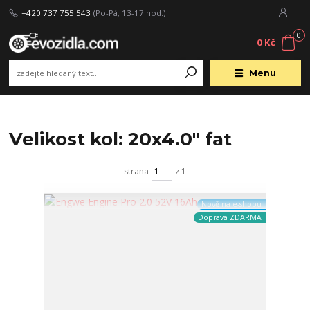
+420 737 755 543
(Po-Pá, 13-17 hod.)
0
0 Kč
Menu
Velikost kol: 20x4.0" fat
strana
z 1
Nově na e-shopu
Doprava ZDARMA