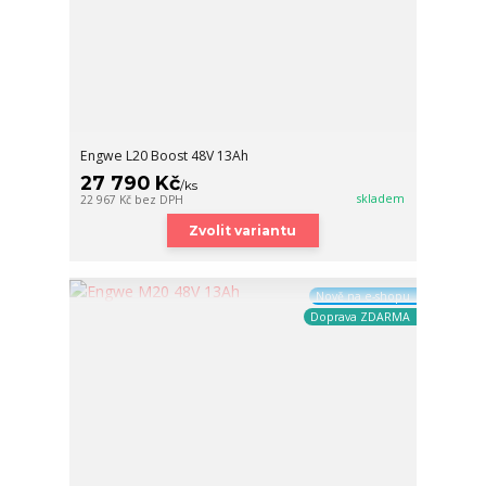
Engwe L20 Boost 48V 13Ah
27 790 Kč
/
ks
skladem
22 967 Kč
bez DPH
Zvolit variantu
Nově na e-shopu
Doprava ZDARMA