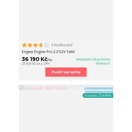
3 hodnocení
Engwe Engine Pro 2.0 52V 16Ah
36 190 Kč
dostupné od poloviny
/
ks
července
29 909 Kč
bez DPH
Zvolit variantu
Nově na e-shopu
Doprava ZDARMA