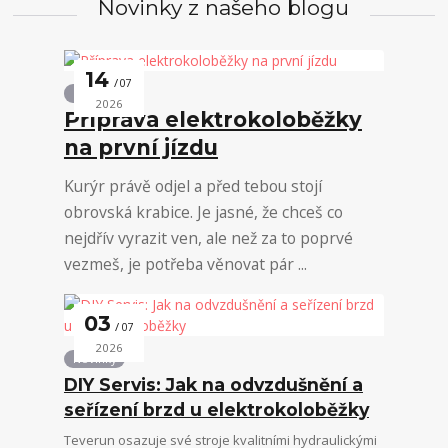
Novinky z našeho blogu
14
07
Novinky
2026
Příprava elektrokoloběžky
na první jízdu
Kurýr právě odjel a před tebou stojí
obrovská krabice. Je jasné, že chceš co
nejdřív vyrazit ven, ale než za to poprvé
vezmeš, je potřeba věnovat pár ...
03
07
2026
Novinky
DIY Servis: Jak na odvzdušnění a
seřízení brzd u elektrokoloběžky
Teverun osazuje své stroje kvalitními hydraulickými