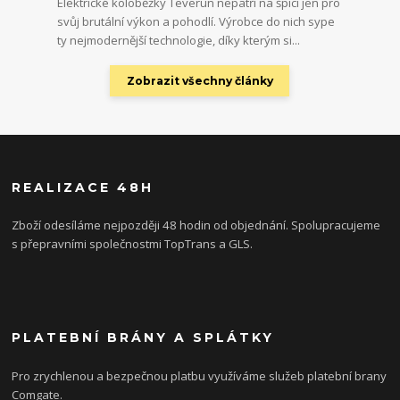
Elektrické koloběžky Teverun nepatří na špici jen pro
svůj brutální výkon a pohodlí. Výrobce do nich sype
ty nejmodernější technologie, díky kterým si...
Zobrazit všechny články
REALIZACE 48H
Zboží odesíláme nejpozději 48 hodin od objednání. Spolupracujeme
s přepravními společnostmi TopTrans a GLS.
PLATEBNÍ BRÁNY A SPLÁTKY
Pro zrychlenou a bezpečnou platbu využíváme služeb platební brany
Comgate.