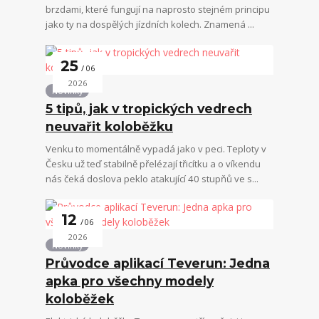
brzdami, které fungují na naprosto stejném principu
jako ty na dospělých jízdních kolech. Znamená ...
25
06
2026
Novinky
5 tipů, jak v tropických vedrech
neuvařit koloběžku
Venku to momentálně vypadá jako v peci. Teploty v
Česku už teď stabilně přelézají třicítku a o víkendu
nás čeká doslova peklo atakující 40 stupňů ve s...
12
06
2026
Novinky
Průvodce aplikací Teverun: Jedna
apka pro všechny modely
koloběžek