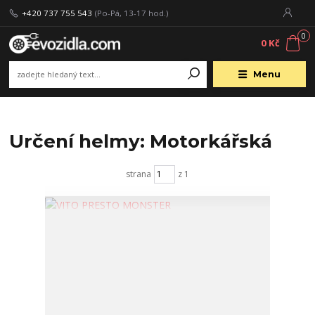
+420 737 755 543
(Po-Pá, 13-17 hod.)
0
0 Kč
Menu
Určení helmy: Motorkářská
strana
z 1