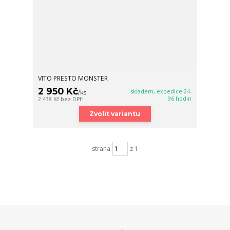
VITO PRESTO MONSTER
2 950 Kč
skladem, expedice 24-
/
ks
96 hodin
2 438 Kč
bez DPH
Zvolit variantu
strana
z 1