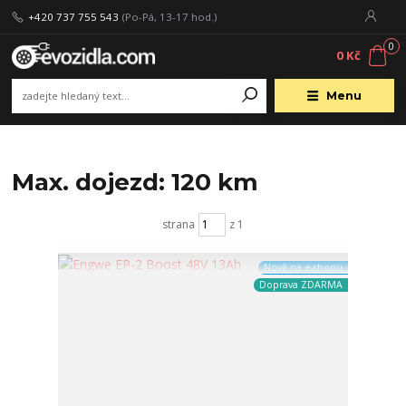
+420 737 755 543
(Po-Pá, 13-17 hod.)
0
0 Kč
Menu
Max. dojezd: 120 km
strana
z 1
Nově na e-shopu
Doprava ZDARMA