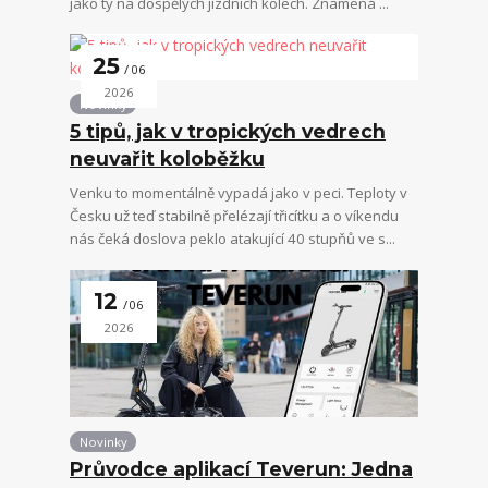
jako ty na dospělých jízdních kolech. Znamená ...
25
06
2026
Novinky
5 tipů, jak v tropických vedrech
neuvařit koloběžku
Venku to momentálně vypadá jako v peci. Teploty v
Česku už teď stabilně přelézají třicítku a o víkendu
nás čeká doslova peklo atakující 40 stupňů ve s...
12
06
2026
Novinky
Průvodce aplikací Teverun: Jedna