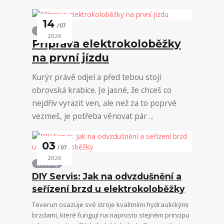
14
07
Novinky
2026
Příprava elektrokoloběžky
na první jízdu
Kurýr právě odjel a před tebou stojí
obrovská krabice. Je jasné, že chceš co
nejdřív vyrazit ven, ale než za to poprvé
vezmeš, je potřeba věnovat pár ...
03
07
2026
Novinky
DIY Servis: Jak na odvzdušnění a
seřízení brzd u elektrokoloběžky
Teverun osazuje své stroje kvalitními hydraulickými
brzdami, které fungují na naprosto stejném principu