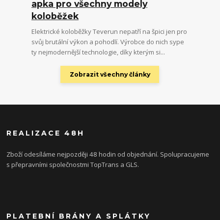
apka pro všechny modely
koloběžek
Elektrické koloběžky Teverun nepatří na špici jen pro
svůj brutální výkon a pohodlí. Výrobce do nich sype
ty nejmodernější technologie, díky kterým si...
Zobrazit všechny články
REALIZACE 48H
Zboží odesíláme nejpozději 48 hodin od objednání. Spolupracujeme
s přepravními společnostmi TopTrans a GLS.
PLATEBNÍ BRÁNY A SPLÁTKY