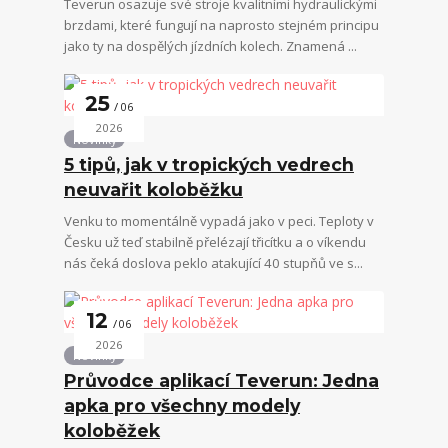
Teverun osazuje své stroje kvalitními hydraulickými
brzdami, které fungují na naprosto stejném principu
jako ty na dospělých jízdních kolech. Znamená ...
25
06
2026
Novinky
5 tipů, jak v tropických vedrech
neuvařit koloběžku
Venku to momentálně vypadá jako v peci. Teploty v
Česku už teď stabilně přelézají třicítku a o víkendu
nás čeká doslova peklo atakující 40 stupňů ve s...
12
06
2026
Novinky
Průvodce aplikací Teverun: Jedna
apka pro všechny modely
koloběžek