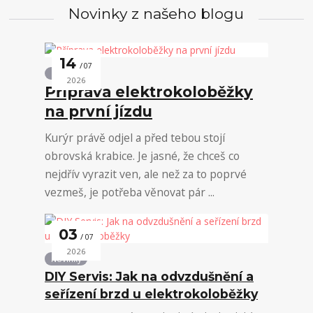
Novinky z našeho blogu
14
07
Novinky
2026
Příprava elektrokoloběžky
na první jízdu
Kurýr právě odjel a před tebou stojí
obrovská krabice. Je jasné, že chceš co
nejdřív vyrazit ven, ale než za to poprvé
vezmeš, je potřeba věnovat pár ...
03
07
2026
Novinky
DIY Servis: Jak na odvzdušnění a
seřízení brzd u elektrokoloběžky