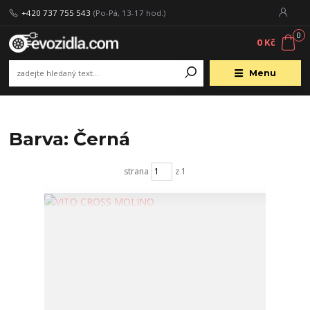
+420 737 755 543
(Po-Pá, 13-17 hod.)
0
0 Kč
Menu
Barva: Černá
strana
z 1