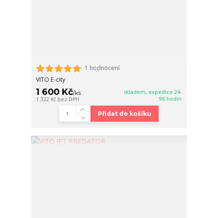
1 hodnocení
VITO E-city
1 600 Kč
skladem, expedice 24-
/
ks
96 hodin
1 322 Kč
bez DPH
Přidat do košíku