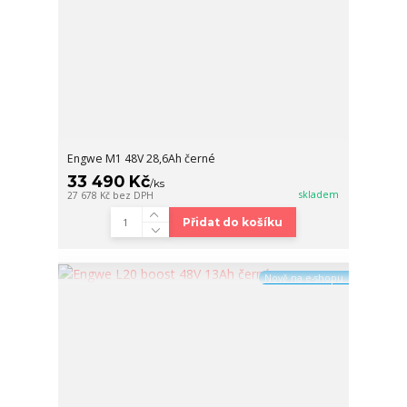
Engwe M1 48V 28,6Ah černé
33 490 Kč
/
ks
skladem
27 678 Kč
bez DPH
Přidat do košíku
Nově na e-shopu