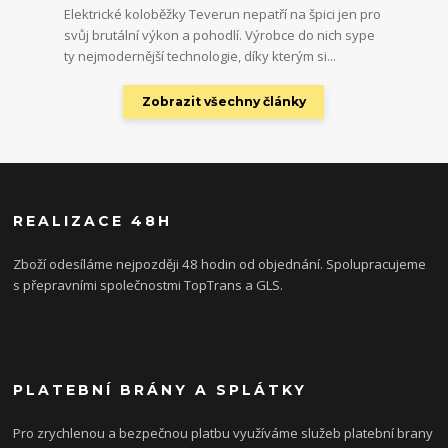
Elektrické koloběžky Teverun nepatří na špici jen pro
svůj brutální výkon a pohodlí. Výrobce do nich sype
ty nejmodernější technologie, díky kterým si...
Zobrazit všechny články
REALIZACE 48H
Zboží odesíláme nejpozději 48 hodin od objednání. Spolupracujeme
s přepravními společnostmi TopTrans a GLS.
PLATEBNÍ BRÁNY A SPLÁTKY
Pro zrychlenou a bezpečnou platbu využíváme služeb platební brany