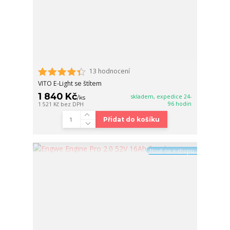
13 hodnocení
VITO E-Light se štítem
1 840 Kč
skladem, expedice 24-
/
ks
96 hodin
1 521 Kč
bez DPH
Přidat do košíku
Nově na e-shopu