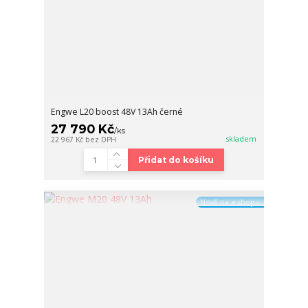
Engwe L20 boost 48V 13Ah černé
27 790 Kč
/
ks
skladem
22 967 Kč
bez DPH
Přidat do košíku
Nově na e-shopu