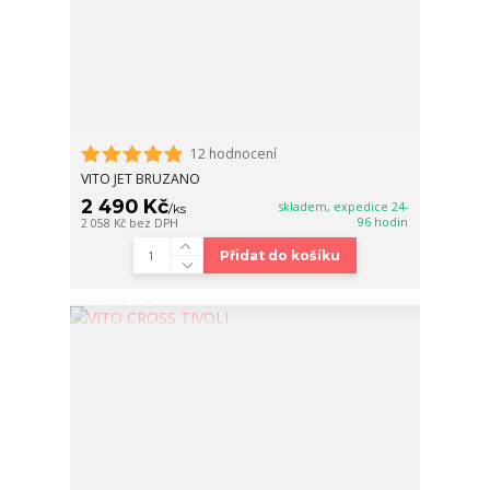
12 hodnocení
VITO JET BRUZANO
2 490 Kč
skladem, expedice 24-
/
ks
96 hodin
2 058 Kč
bez DPH
Přidat do košíku