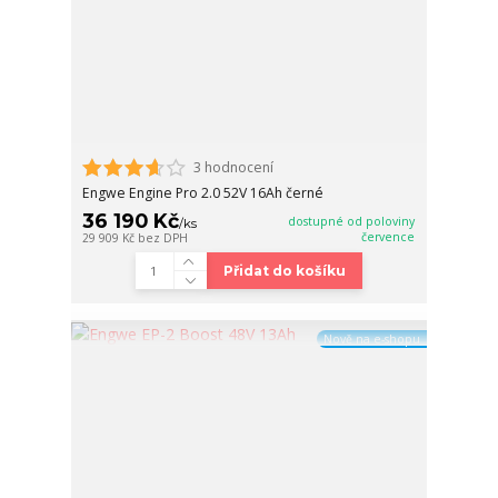
3 hodnocení
Engwe Engine Pro 2.0 52V 16Ah černé
36 190 Kč
dostupné od poloviny
/
ks
července
29 909 Kč
bez DPH
Přidat do košíku
Nově na e-shopu