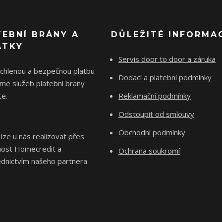
TEBNÍ BRÁNY A
DŮLEŽITÉ INFORMA
ÁTKY
Servis door to door a záruka
ychlenou a bezpečnou platbu
Dodací a platební podmínky
me služeb platební brany
e.
Reklamační podmínky
Odstoupit od smlouvy
Obchodní podmínky
 lze u nás realizovat přes
nost Homecredit a
Ochrana soukromí
ednictvím našeho partnera