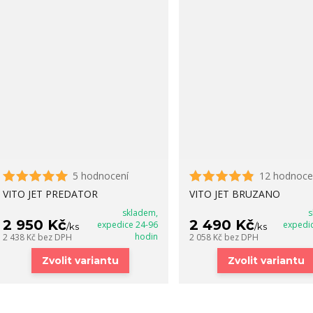
5 hodnocení
12 hodnoce
VITO JET PREDATOR
VITO JET BRUZANO
skladem,
s
2 950 Kč
2 490 Kč
expedice 24-96
expedi
/
ks
/
ks
hodin
2 438 Kč
bez DPH
2 058 Kč
bez DPH
Zvolit variantu
Zvolit variantu