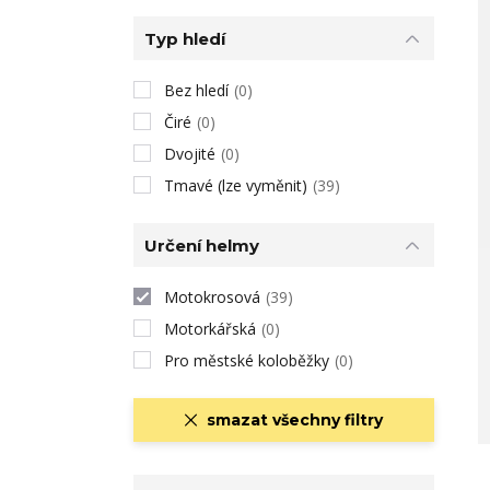
Typ hledí
Bez hledí
(0)
Čiré
(0)
Dvojité
(0)
Tmavé (lze vyměnit)
(39)
Určení helmy
Motokrosová
(39)
Motorkářská
(0)
Pro městské koloběžky
(0)
smazat všechny filtry