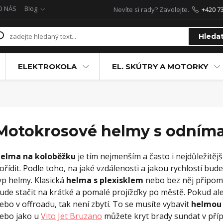
O NÁS
Blog
Nevíte si rady? Zavolejte.
+420 7
Hleda
ELEKTROKOLA
EL. SKÚTRY A MOTORKY
Motokrosové helmy s odníma
elma na koloběžku
je tím nejmenším a často i nejdůležitěj
ořídit. Podle toho, na jaké vzdálenosti a jakou rychlostí bud
yp helmy. Klasická
helma s plexisklem
nebo bez něj připom
ude stačit na krátké a pomalé projížďky po městě. Pokud ale h
ebo v offroadu, tak není zbytí. To se musíte vybavit
helmou 
ebo jako u
Vito Jet Bruzano
můžete kryt brady sundat v přípa