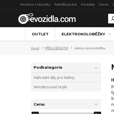
Recenze z Heureky
Nabídka práce
Kontakty
Servis
OUTLET
ELEKTROKOLOBĚŽKY
Úvod
PŘÍSLUŠENSTVÍ
Helmy na koloběžku
Podkategorie
Náhradní díly pro helmy
H
p
Motokrosové brýle
t
b
n
Cena:
n