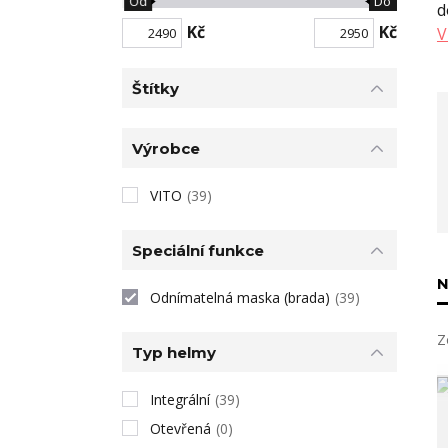
Od
Do
d
Kč
Kč
V
Štítky
Výrobce
VITO
(39)
Speciální funkce
N
Odnímatelná maska (brada)
(39)
Z
Typ helmy
Integrální
(39)
Otevřená
(0)