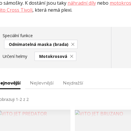
o sámošky. K dostání jsou taky
náhradní díly
nebo
motokros
ito Cross Tivoli
, která nemá plexi.
Speciální funkce
Odnímatelná maska (brada)
Určení helmy
Motokrosová
ejnovější
Nejlevnější
Nejdražší
obrazuji 1-2 z 2