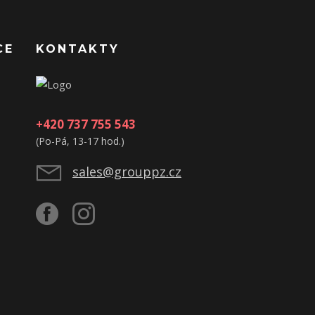
CE
KONTAKTY
+420 737 755 543
(Po-Pá, 13-17 hod.)
sales@grouppz.cz