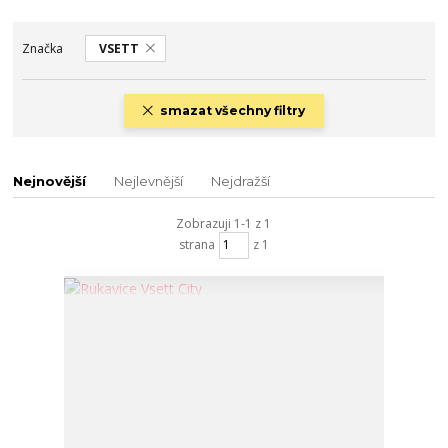
Značka
VSETT
smazat všechny filtry
Nejnovější
Nejlevnější
Nejdražší
Zobrazuji 1-1 z 1
strana
z 1