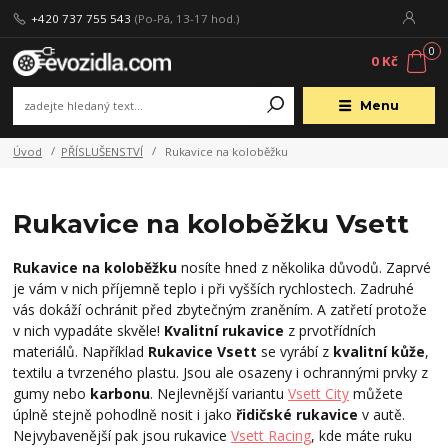
+420 737 755 543
(Po-Pá, 13-17 hod.)
0
0 Kč
Menu
Úvod
PŘÍSLUŠENSTVÍ
Rukavice na koloběžku
Rukavice na koloběžku Vsett
Rukavice na koloběžku
nosíte hned z několika důvodů. Zaprvé
je vám v nich příjemně teplo i při vyšších rychlostech. Zadruhé
vás dokáží ochránit před zbytečným zraněním. A zatřetí protože
v nich vypadáte skvěle!
Kvalitní rukavice
z prvotřídních
materiálů. Například
Rukavice Vsett
se vyrábí z
kvalitní kůže
,
textilu a tvrzeného plastu. Jsou ale osazeny i ochrannými prvky z
gumy nebo
karbonu
. Nejlevnější variantu
Vsett City
můžete
úplně stejně pohodlně nosit i jako
řidičské rukavice
v autě.
Nejvybavenější pak jsou rukavice
Vsett Racing
, kde máte ruku