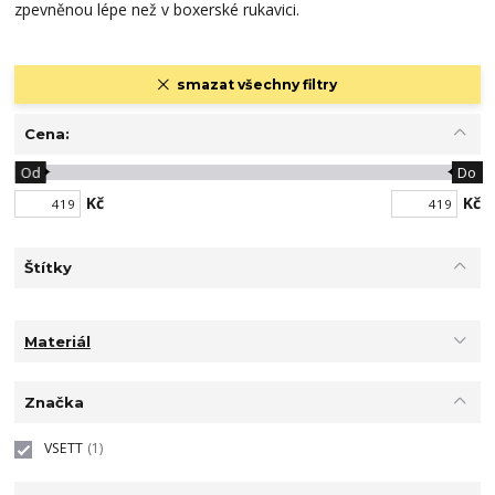
zpevněnou lépe než v boxerské rukavici.
smazat všechny filtry
Cena:
Od
Do
Kč
Kč
Štítky
Materiál
Značka
VSETT
(1)