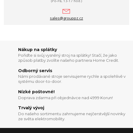
(Po-Pá, 13-17 hod.)
sales@grouppz.cz
Nákup na splátky
Pořiďte si svůj vysněný stroj na splátky! Stačí, že jako
způsob platby zvolíte našeho partnera Home Credit.
Odborný servis
Námi prodávané stroje servisujeme rychle a spolehlivě v
systému door-to-door.
Nízké poštovné!
Doprava zdarma při objednávce nad 4999 Korun!
Trvalý vývoj
Do našeho sortimentu zahrnujeme nejčerstvější novinky
ze světa elektromobility.