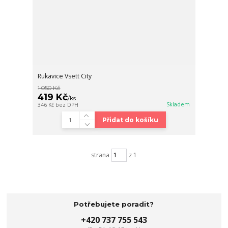
Rukavice Vsett City
1 050 Kč
419 Kč
/
ks
Skladem
346 Kč
bez DPH
Přidat do košíku
strana
z 1
Potřebujete poradit?
+420 737 755 543