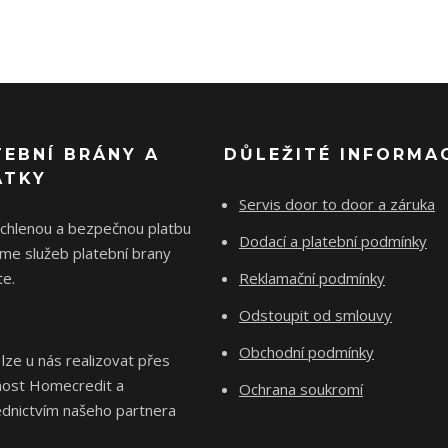
TEBNÍ BRÁNY A
DŮLEŽITÉ INFORMA
ÁTKY
Servis door to door a záruka
ychlenou a bezpečnou platbu
Dodací a platební podmínky
me služeb platební brany
e.
Reklamační podmínky
Odstoupit od smlouvy
Obchodní podmínky
 lze u nás realizovat přes
nost Homecredit a
Ochrana soukromí
ednictvím našeho partnera