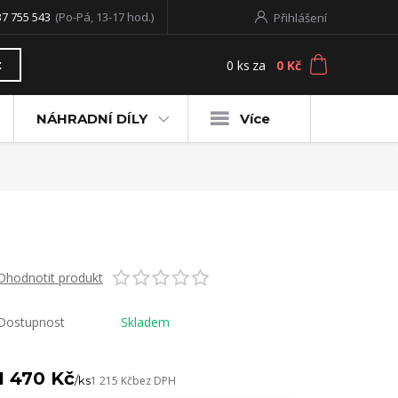
37 755 543
(Po-Pá, 13-17 hod.)
Přihlášení
0
ks
za
0 Kč
t
NÁHRADNÍ DÍLY
Více
Ohodnotit produkt
Dostupnost
Skladem
1 470 Kč
/
ks
1 215 Kč
bez DPH