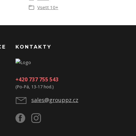
Vsett 10+
CE
KONTAKTY
+420 737 755 543
(Po-Pá, 13-17 hod.)
sales@grouppz.cz