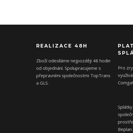
REALIZACE 48H
PLA
SPL
Zboží odesíláme nejpozději 48 hodin
Pro zr
od objednání. Spolupracujeme s
využívá
přepravními společnostmi TopTrans
Comgat
a GLS.
Splátky
společ
prostř
Beplan.