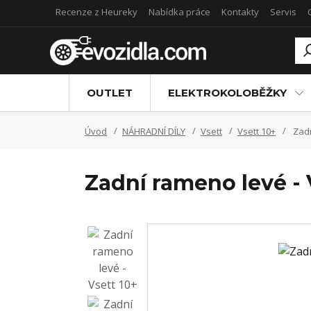
Recenze z Heureky
Nabídka práce
Kontakty
Servis
OUTLET
ELEKTROKOLOBĚŽKY
Úvod
NÁHRADNÍ DÍLY
Vsett
Vsett 10+
Zadn
Zadní rameno levé - 