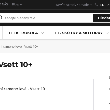
O NÁS
Blog
Nevíte si rady? Zavolejte.
+420 7
Hleda
ELEKTROKOLA
EL. SKÚTRY A MOTORKY
í rameno levé - Vsett 10+
Vsett 10+