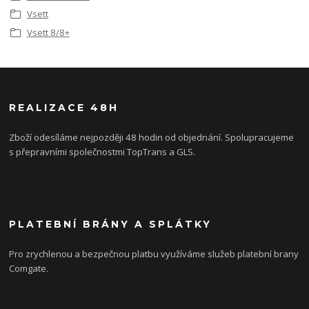
Vsett
Vsett 8/8+
REALIZACE 48H
Zboží odesíláme nejpozději 48 hodin od objednání. Spolupracujeme
s přepravními společnostmi TopTrans a GLS.
PLATEBNÍ BRÁNY A SPLÁTKY
Pro zrychlenou a bezpečnou platbu využíváme služeb platební brany
Comgate.