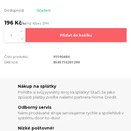
Dostupnost
Skladem
196 Kč
/
ks
162 Kč
bez DPH
Přidat do košíku
Číslo produktu:
91590484
EAN kód:
8595716201299
Nákup na splátky
Pořiďte si svůj vysněný stroj na splátky! Stačí, že jako
způsob platby zvolíte našeho partnera Home Credit.
Odborný servis
Námi prodávané stroje servisujeme rychle a spolehlivě v
systému door-to-door.
Nízké poštovné!