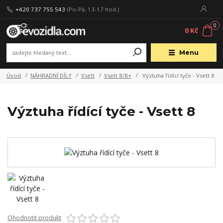
+420 737 755 543
(Po-Pá, 13-17 hod.)
0
0 Kč
Menu
Úvod
NÁHRADNÍ DÍLY
Vsett
Vsett 8/8+
Výztuha řídící tyče - Vsett 8
Výztuha řídící tyče - Vsett 8
Ohodnotit produkt