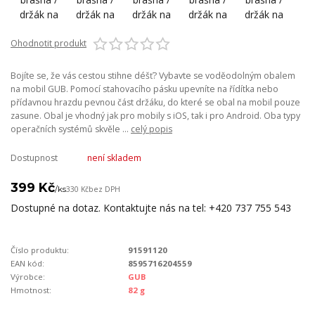
Ohodnotit produkt
Bojíte se, že vás cestou stihne déšť? Vybavte se voděodolným obalem
na mobil GUB. Pomocí stahovacího pásku upevníte na řídítka nebo
přídavnou hrazdu pevnou část držáku, do které se obal na mobil pouze
zasune. Obal je vhodný jak pro mobily s iOS, tak i pro Android. Oba typy
operačních systémů skvěle ...
celý popis
Dostupnost
není skladem
399 Kč
/
ks
330 Kč
bez DPH
Dostupné na dotaz. Kontaktujte nás na tel: +420 737 755 543
Číslo produktu:
91591120
EAN kód:
8595716204559
Výrobce:
GUB
Hmotnost:
82 g