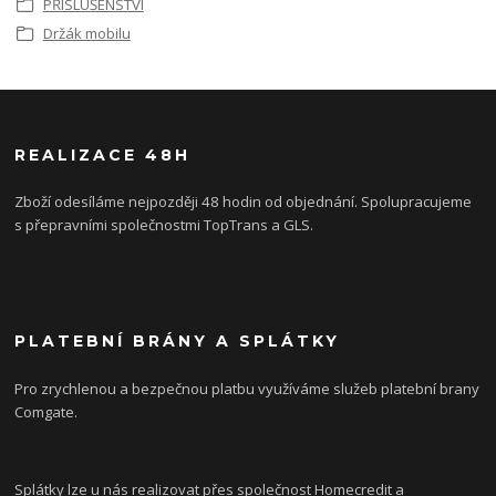
PŘÍSLUŠENSTVÍ
Držák mobilu
REALIZACE 48H
Zboží odesíláme nejpozději 48 hodin od objednání. Spolupracujeme
s přepravními společnostmi TopTrans a GLS.
PLATEBNÍ BRÁNY A SPLÁTKY
Pro zrychlenou a bezpečnou platbu využíváme služeb platební brany
Comgate.
Splátky lze u nás realizovat přes společnost Homecredit a