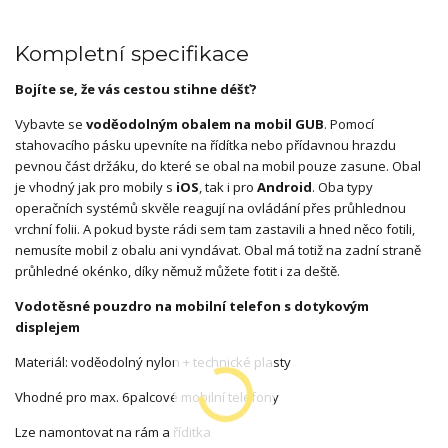
Kompletní specifikace
Bojíte se, že vás cestou stihne déšť?
Vybavte se
voděodolným obalem na mobil GUB
. Pomocí
stahovacího pásku upevníte na řídítka nebo přídavnou hrazdu
pevnou část držáku, do které se obal na mobil pouze zasune. Obal
je vhodný jak pro mobily s
iOS
, tak i pro
Android
. Oba typy
operačních systémů skvěle reagují na ovládání přes průhlednou
vrchní folii. A pokud byste rádi sem tam zastavili a hned něco fotili,
nemusíte mobil z obalu ani vyndávat. Obal má totiž na zadní straně
průhledné okénko, díky němuž můžete fotit i za deště.
Vodotěsné pouzdro na mobilní telefon s dotykovým
displejem
Materiál: voděodolný nylon + technické plasty
Vhodné pro max. 6palcové mobilní telefony
Lze namontovat na rám a říditka