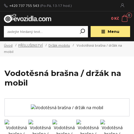
+420 737 755 543
(Po-Pá, 13-17 hod.)
0
0 Kč
Menu
Úvod
PŘÍSLUŠENSTVÍ
Držák mobilu
Vodotěsná brašna / držák na
mobil
Vodotěsná brašna / držák na
mobil