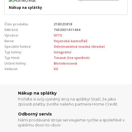
Nákup na splátky
Číslo produktu:
218323818
EAN kód:
7432031411464
Výrobce:
VITO
Barva:
Vojenská kamufláž
Speciální funkce:
Odnímatelná maska (brada)
Typ helmy:
Integrální
Typ hledí:
Tmavé (lze vyměnit)
Určení helmy:
Motokrosová
Velikost:
XS
Nákup na splátky
Pořiďte si svůj vysněný stroj na splátky! Stačí, že jako
způsob platby zvolíte našeho partnera Home Credit.
Odborný servis
Námi prodávané stroje servisujeme rychle a spolehlivě v
systému door-to-door.