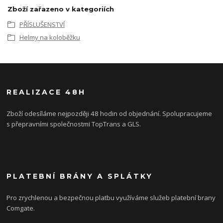
Zboží zařazeno v kategoriích
PŘÍSLUŠENSTVÍ
Helmy na koloběžku
REALIZACE 48H
Zboží odesíláme nejpozději 48 hodin od objednání. Spolupracujeme
s přepravními společnostmi TopTrans a GLS.
PLATEBNÍ BRÁNY A SPLÁTKY
Pro zrychlenou a bezpečnou platbu využíváme služeb platební brany
Comgate.