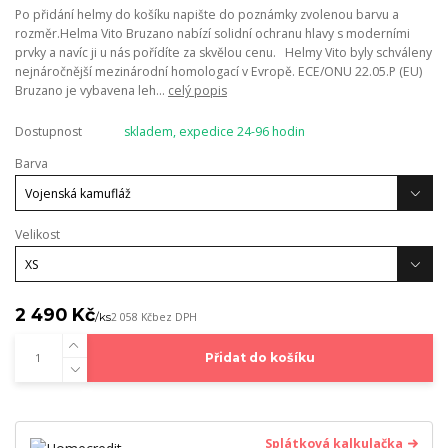
Po přidání helmy do košíku napište do poznámky zvolenou barvu a
rozměr.Helma Vito Bruzano nabízí solidní ochranu hlavy s moderními
prvky a navíc ji u nás pořídíte za skvělou cenu. Helmy Vito byly schváleny
nejnáročnější mezinárodní homologací v Evropě. ECE/ONU 22.05.P (EU)
Bruzano je vybavena leh...
celý popis
Dostupnost
skladem, expedice 24-96 hodin
Barva
Velikost
2 490 Kč
/
ks
2 058 Kč
bez DPH
Přidat do košíku
Splátková kalkulačka