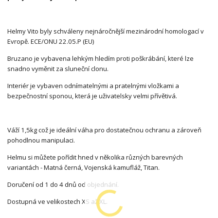
Helmy Vito byly schváleny nejnáročnější mezinárodní homologací v
Evropě. ECE/ONU 22.05.P (EU)
Bruzano je vybavena lehkým hledím proti poškrábání, které lze
snadno vyměnit za sluneční clonu.
Interiér je vybaven odnímatelnými a pratelnými vložkami a
bezpečnostní sponou, která je uživatelsky velmi přívětivá.
Váží 1,5kg což je ideální váha pro dostatečnou ochranu a zároveň
pohodlnou manipulaci.
Helmu si můžete pořídit hned v několika různých barevných
variantách - Matná černá, Vojenská kamufláž, Titan.
Doručení od 1 do 4 dnů od objednání.
Dostupná ve velikostech XS až XL.