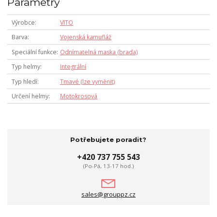
Parametry
Výrobce
VITO
Barva
Vojenská kamufláž
Speciální funkce
Odnímatelná maska (brada)
Typ helmy
Integrální
Typ hledí
Tmavé (lze vyměnit)
Určení helmy
Motokrosová
Potřebujete poradit?
+420 737 755 543
(Po-Pá, 13-17 hod.)
sales@grouppz.cz