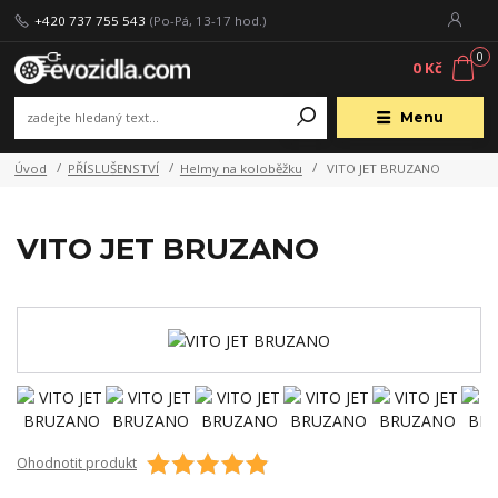
+420 737 755 543
(Po-Pá, 13-17 hod.)
0
0 Kč
Menu
Úvod
PŘÍSLUŠENSTVÍ
Helmy na koloběžku
VITO JET BRUZANO
VITO JET BRUZANO
Ohodnotit produkt