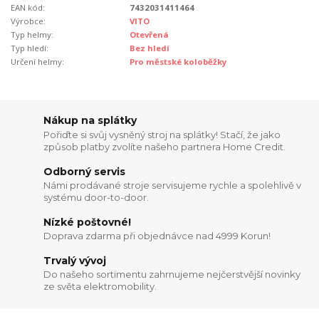
EAN kód:
7432031411464
Výrobce:
VITO
Typ helmy:
Otevřená
Typ hledí:
Bez hledí
Určení helmy:
Pro městské koloběžky
Nákup na splátky
Pořiďte si svůj vysněný stroj na splátky! Stačí, že jako
způsob platby zvolíte našeho partnera Home Credit.
Odborný servis
Námi prodávané stroje servisujeme rychle a spolehlivě v
systému door-to-door.
Nízké poštovné!
Doprava zdarma při objednávce nad 4999 Korun!
Trvalý vývoj
Do našeho sortimentu zahrnujeme nejčerstvější novinky
ze světa elektromobility.