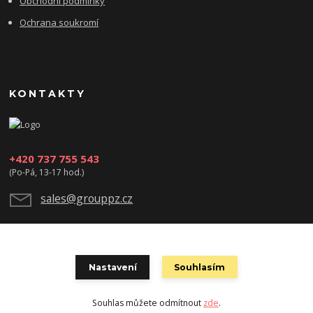
Obchodní podmínky
Ochrana soukromí
KONTAKTY
+420 737 755 543
(Po-Pá, 13-17 hod.)
sales@grouppz.cz
Nastavení
Souhlasím
Souhlas můžete odmítnout
zde
.
Vytvořeno na
Eshop-rychle.cz