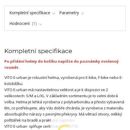
Kompletní specifikace
Parametry
Hodnocení
1
Kompletní specifikace
Po přidání helmy do košíku napište do poznámky zvolenoý
rozměr.
VITO E-urban je robustní helma, vyrobená pro E-bike, F-bike nebo E-
koloběžku.
VITO E-urban má nastavitelnou velikost a je k dispozici ve 2
velikostech: S/M a L/XL. V základním sortimentu je to velmi dobrá
volba. Helma je lehká vyrobena z polykarbonátu a přesto vybavená
tím, co potřebujete, aby Vás dobře chránila. Je vyrobena z materiálu
absorbujícího nárazy s pevnými překryvy. Má větrací otvory, měkký
polštářek na bradě a praktické zapínání.
VITO E-urban splňuje certifikaci NTA 8776.