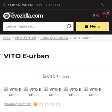
+420 737 755 543
(Po-Pá, 13-17 hod.)
0
0 Kč
Menu
Úvod
PŘÍSLUŠENSTVÍ
Helmy na koloběžku
VITO E-urban
VITO E-urban
Ohodnotit produkt