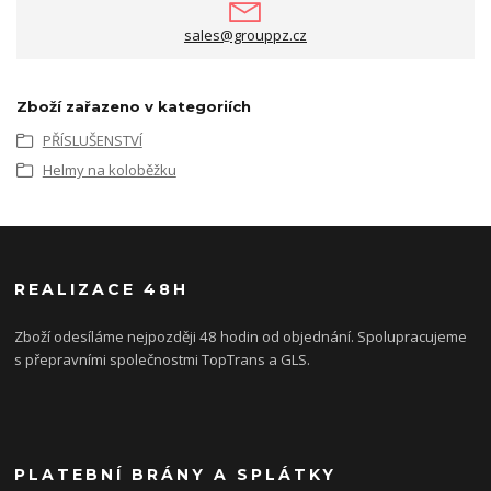
sales@grouppz.cz
Zboží zařazeno v kategoriích
PŘÍSLUŠENSTVÍ
Helmy na koloběžku
REALIZACE 48H
Zboží odesíláme nejpozději 48 hodin od objednání. Spolupracujeme
s přepravními společnostmi TopTrans a GLS.
PLATEBNÍ BRÁNY A SPLÁTKY