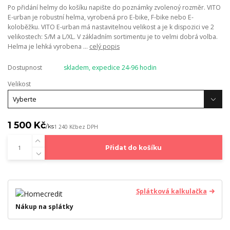
Po přidání helmy do košíku napište do poznámky zvolenoý rozměr. VITO
E-urban je robustní helma, vyrobená pro E-bike, F-bike nebo E-
koloběžku. VITO E-urban má nastavitelnou velikost a je k dispozici ve 2
velikostech: S/M a L/XL. V základním sortimentu je to velmi dobrá volba.
Helma je lehká vyrobena ...
celý popis
Dostupnost
skladem, expedice 24-96 hodin
Velikost
1 500 Kč
/
ks
1 240 Kč
bez DPH
Přidat do košíku
Splátková kalkulačka
Nákup na splátky