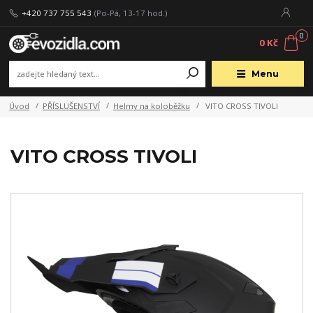
+420 737 755 543
(Po-Pá, 13-17 hod.)
0
0 Kč
Menu
Úvod
PŘÍSLUŠENSTVÍ
Helmy na koloběžku
VITO CROSS TIVOLI
VITO CROSS TIVOLI