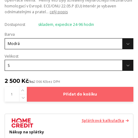
open-face helma. Helmy Vito byly schváleny nejnáročnější mezinárodní
homologací v Evropě. ECE/ONU 22.05.P (EU) Interiér je vybaven
odnímatelnými a pratel...
celý popis
Dostupnost
skladem, expedice 24-96 hodin
Barva
Velikost
2 500 Kč
/
ks
2 066 Kč
bez DPH
Přidat do košíku
Splátková kalkulačka
Nákup na splátky