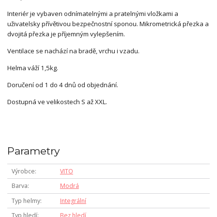
Interiér je vybaven odnímatelnými a pratelnými vložkami a
uživatelsky přívětivou bezpečnostní sponou. Mikrometrická přezka a
dvojitá přezka je příjemným vylepšením.
Ventilace se nachází na bradě, vrchu i vzadu.
Helma váží 1,5kg.
Doručení od 1 do 4 dnů od objednání.
Dostupná ve velikostech S až XXL.
Parametry
Výrobce
VITO
Barva
Modrá
Typ helmy
Integrální
Typ hledí
Bez hledí