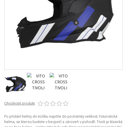
Ohodnotit produkt
Po přidání helmy do košíku napište do poznámky velikost. Futuristická
helma, se kterou budete v bezpečí a zároveň v pohodlí. Tivoli je klasická