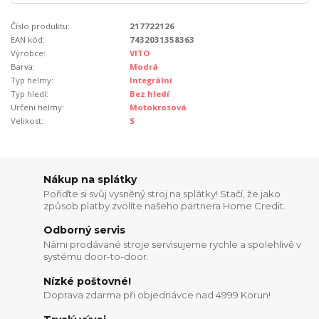
Číslo produktu:
217722126
EAN kód:
7432031358363
Výrobce:
VITO
Barva:
Modrá
Typ helmy:
Integrální
Typ hledí:
Bez hledí
Určení helmy:
Motokrosová
Velikost:
S
Nákup na splátky
Pořiďte si svůj vysněný stroj na splátky! Stačí, že jako
způsob platby zvolíte našeho partnera Home Credit.
Odborný servis
Námi prodávané stroje servisujeme rychle a spolehlivě v
systému door-to-door.
Nízké poštovné!
Doprava zdarma při objednávce nad 4999 Korun!