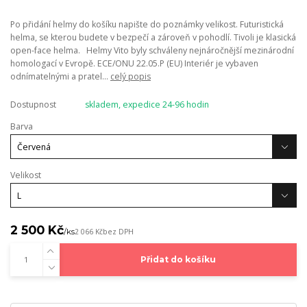
Po přidání helmy do košíku napište do poznámky velikost. Futuristická
helma, se kterou budete v bezpečí a zároveň v pohodlí. Tivoli je klasická
open-face helma. Helmy Vito byly schváleny nejnáročnější mezinárodní
homologací v Evropě. ECE/ONU 22.05.P (EU) Interiér je vybaven
odnímatelnými a pratel...
celý popis
Dostupnost
skladem, expedice 24-96 hodin
Barva
Velikost
2 500 Kč
/
ks
2 066 Kč
bez DPH
Přidat do košíku