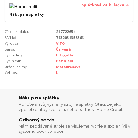
Splátková kalkulačka
Nákup na splátky
Číslo produktu:
217722654
EAN kód:
7432031358363
Výrobce:
VITO
Barva:
Červená
Typ helmy:
Integrální
Typ hledí:
Bez hledí
Určení helmy:
Motokrosová
Velikost:
L
Nákup na splátky
Pořiďte si svůj vysněný stroj na splátky! Stačí, že jako
způsob platby zvolíte našeho partnera Home Credit.
Odborný servis
Námi prodávané stroje servisujeme rychle a spolehlivě v
systému door-to-door.