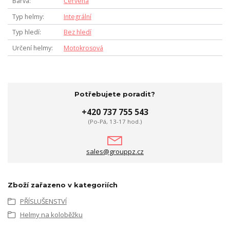
Barva
Červená
Typ helmy
Integrální
Typ hledí
Bez hledí
Určení helmy
Motokrosová
Potřebujete poradit?
+420 737 755 543
(Po-Pá, 13-17 hod.)
sales@grouppz.cz
Zboží zařazeno v kategoriích
PŘÍSLUŠENSTVÍ
Helmy na koloběžku