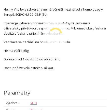
Helmy Vito byly schváleny nejnáročnější mezinárodní homologací v
Evropě. ECE/ONU 22.05.P (EU)
Interiér je vybaven odnímatelnými a pratelnými vložkami a
uživatelsky přívětivou bezpečnostní sponou. Mikrometrická přezka a
dvojitá přezka je příjemným vylepšením.
Ventilace se nachází na bradě, vrchu i vzadu.
Helma váží 1,5kg.
Doručení od 1 do 4 dnů od objednání.
Dostupná ve velikostech S až XXL.
Parametry
Výrobce
VITO