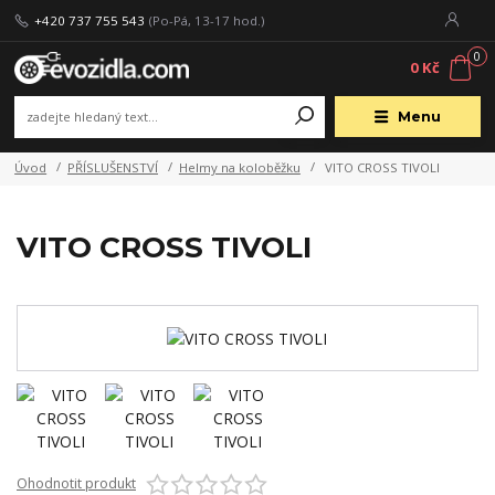
+420 737 755 543
(Po-Pá, 13-17 hod.)
0
0 Kč
Menu
Úvod
PŘÍSLUŠENSTVÍ
Helmy na koloběžku
VITO CROSS TIVOLI
VITO CROSS TIVOLI
Ohodnotit produkt