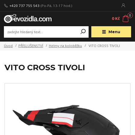
+420 737 755 543
(Po-Pá, 13-17 hod.)
0
0 Kč
Menu
Úvod
PŘÍSLUŠENSTVÍ
Helmy na koloběžku
VITO CROSS TIVOLI
VITO CROSS TIVOLI