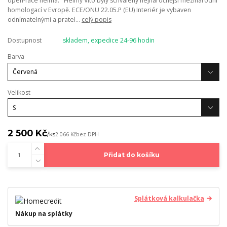
open-face helma. Helmy Vito byly schváleny nejnáročnější mezinárodní
homologací v Evropě. ECE/ONU 22.05.P (EU) Interiér je vybaven
odnímatelnými a pratel...
celý popis
Dostupnost
skladem, expedice 24-96 hodin
Barva
Velikost
2 500 Kč
/
ks
2 066 Kč
bez DPH
Přidat do košíku
Splátková kalkulačka
Nákup na splátky