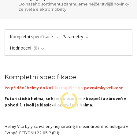
Do našeho sortimentu zahrnujeme nejčerstvější novinky
ze světa elektromobility.
Kompletní specifikace
Parametry
Hodnocení
0
Kompletní specifikace
Po přidání helmy do košíku napište do poznámky velikost.
Futuristická helma, se kterou budete v bezpečí a zároveň v
pohodlí. Tivoli je klasická open-face helma.
Helmy Vito byly schváleny nejnáročnější mezinárodní homologací v
Evropě. ECE/ONU 22.05.P (EU)