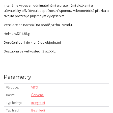
Interiér je vybaven odnímatelnými a pratelnými vložkami a
uživatelsky přívětivou bezpečnostní sponou. Mikrometrická přezka a
dvojitá přezka je příjemným vylepšením.
Ventilace se nachází na bradě, vrchu i vzadu.
Helma váží 1,5kg.
Doručení od 1 do 4 dnů od objednání.
Dostupná ve velikostech S až XXL.
Parametry
Výrobce
VITO
Barva
Červená
Typ helmy
Integrální
Typ hledí
Bez hledí