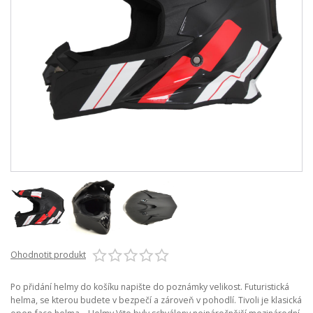
Ohodnotit produkt
Po přidání helmy do košíku napište do poznámky velikost. Futuristická
helma, se kterou budete v bezpečí a zároveň v pohodlí. Tivoli je klasická