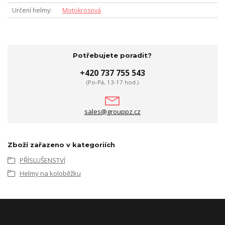
Určení helmy
Motokrosová
Potřebujete poradit?
+420 737 755 543
(Po-Pá, 13-17 hod.)
sales@grouppz.cz
Zboží zařazeno v kategoriích
PŘÍSLUŠENSTVÍ
Helmy na koloběžku