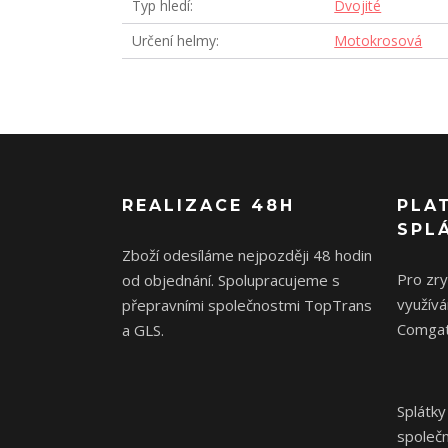
Typ hledí
Dvojité
Určení helmy
Motokrosová
REALIZACE 48H
PLA
SPL
Zboží odesíláme nejpozději 48 hodin
Pro zr
od objednání. Spolupracujeme s
využívá
přepravními společnostmi TopTrans
Comgat
a GLS.
Splátky
společ