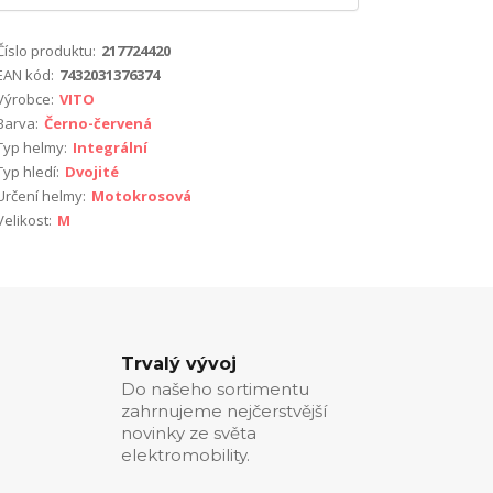
Číslo produktu:
217724420
EAN kód:
7432031376374
Výrobce:
VITO
Barva:
Černo-červená
Typ helmy:
Integrální
Typ hledí:
Dvojité
Určení helmy:
Motokrosová
Velikost:
M
Trvalý vývoj
Do našeho sortimentu
zahrnujeme nejčerstvější
novinky ze světa
elektromobility.