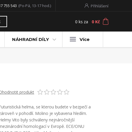
37 755 543
(Po-Pá, 13-17 hod.)
Přihlášení
0
ks
za
0 Kč
t
NÁHRADNÍ DÍLY
Více
Ohodnotit produkt
Futuristická helma, se kterou budete v bezpečí a
zároveň v pohodlí. Molino je vybavena hledím.
Helmy Vito byly schváleny nejnáročnější
mezinárodní homologací v Evropě. ECE/ONU