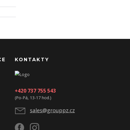
CE
KONTAKTY
+420 737 755 543
(Po-Pá, 13-17 hod.)
sales@grouppz.cz