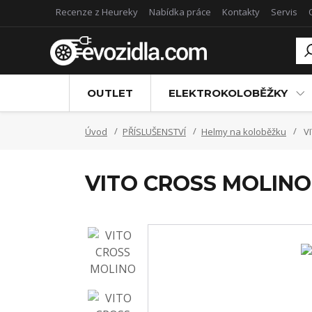
Recenze z Heureky
Nabídka práce
Kontakty
Servis
OUTLET
ELEKTROKOLOBĚŽKY
Úvod
PŘÍSLUŠENSTVÍ
Helmy na koloběžku
V
VITO CROSS MOLINO