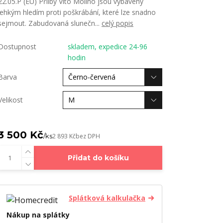
22.05.P (EU) Přilby Vito Molino jsou vybaveny
lehkým hledím proti poškrábání, které lze snadno
sejmout. Zabudovaná slunečn...
celý popis
Dostupnost
skladem, expedice 24-96
hodin
Barva
Velikost
3 500 Kč
/
ks
2 893 Kč
bez DPH
Přidat do košíku
Splátková kalkulačka
Nákup na splátky