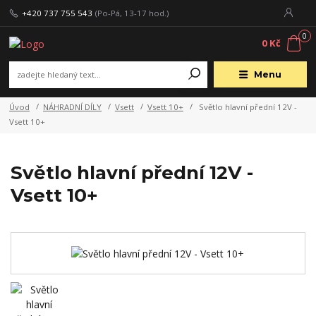
+420 737 755 543
(Po-Pá, 13-17 hod.)
0
0 Kč
Menu
Úvod
NÁHRADNÍ DÍLY
Vsett
Vsett 10+
Světlo hlavní přední 12V -
Vsett 10+
Světlo hlavní přední 12V -
Vsett 10+