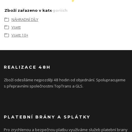
Zboží zařazeno v kategoriích
NÁHRADNÍ DÍLY
Vsett
Vsett 10+
REALIZACE 48H
Zboží odesíláme nejpozději 48 hodin od objednání. Spolupracujeme
s přepravními společnostmi TopTrans a GLS.
PLATEBNÍ BRÁNY A SPLÁTKY
Pro zrychlenou a bezpečnou platbu využíváme služeb platební brany