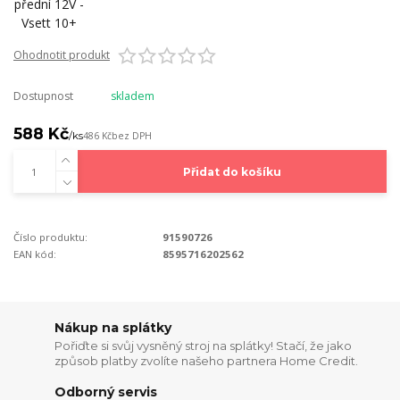
Ohodnotit produkt
Dostupnost
skladem
588 Kč
/
ks
486 Kč
bez DPH
Přidat do košíku
Číslo produktu:
91590726
EAN kód:
8595716202562
Nákup na splátky
Pořiďte si svůj vysněný stroj na splátky! Stačí, že jako
způsob platby zvolíte našeho partnera Home Credit.
Odborný servis