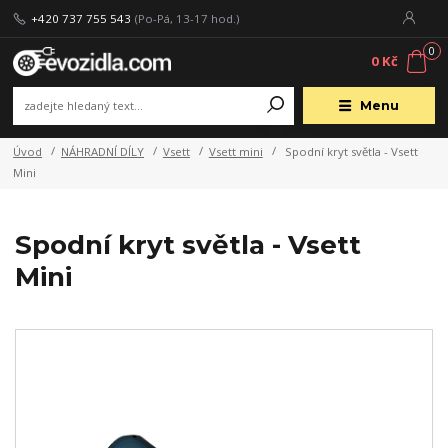
+420 737 755 543
(Po-Pá, 13-17 hod.)
0
0 Kč
Menu
Úvod
NÁHRADNÍ DÍLY
Vsett
Vsett mini
Spodní kryt světla - Vsett
Mini
Spodní kryt světla - Vsett
Mini