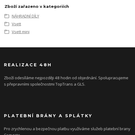
Zboží zařazeno v kategoriích
NÁHRADNÍ DÍLY
Vsett
Vsett mini
REALIZACE 48H
Zboží odesíláme nejpozději 48 hodin od objednání. Spolupracujeme
s přepravními společnostmi TopTrans a GLS.
PLATEBNÍ BRÁNY A SPLÁTKY
Pro zrychlenou a bezpečnou platbu využíváme služeb platební brany
Comgate.