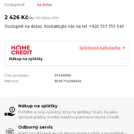
Dostupnost
na dotaz
2 426 Kč
/
ks
2 005 Kč
bez DPH
Dostupné na dotaz. Kontaktujte nás na tel: +420 737 755 543
Splátková kalkulačka
Nákup na splátky
Číslo produktu:
91590903
EAN kód:
8595716200643
Nákup na splátky
Pořiďte si svůj vysněný stroj na splátky! Stačí, že jako
způsob platby zvolíte našeho partnera Home Credit.
Odborný servis
Námi prodávané stroje servisujeme rychle a spolehlivě v