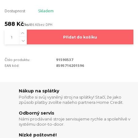
Dostupnost
Skladem
588 Kč
/
ks
486 Kč
bez DPH
Přidat do košíku
Číslo produktu:
91590537
EAN kód:
8595716201596
Nákup na splátky
Pořiďte si svůj vysněný stroj na splátky! Stačí, že jako
způsob platby zvolíte našeho partnera Home Credit.
Odborný servis
Námi prodávané stroje servisujeme rychle a spolehlivě v
systému door-to-door.
Nízké poštovné!