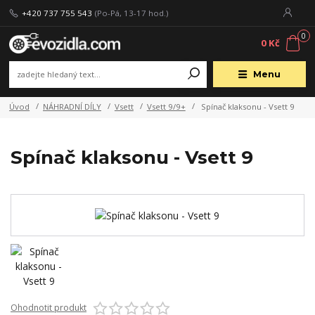
+420 737 755 543
(Po-Pá, 13-17 hod.)
0
0 Kč
Menu
Úvod
NÁHRADNÍ DÍLY
Vsett
Vsett 9/9+
Spínač klaksonu - Vsett 9
Spínač klaksonu - Vsett 9
Ohodnotit produkt