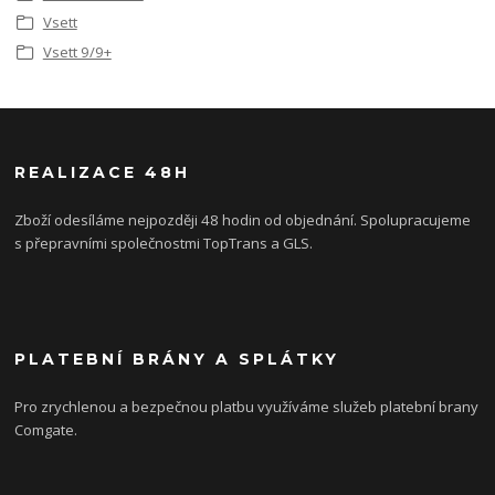
Vsett
Vsett 9/9+
REALIZACE 48H
Zboží odesíláme nejpozději 48 hodin od objednání. Spolupracujeme
s přepravními společnostmi TopTrans a GLS.
PLATEBNÍ BRÁNY A SPLÁTKY
Pro zrychlenou a bezpečnou platbu využíváme služeb platební brany
Comgate.