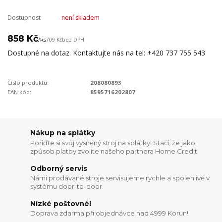
Dostupnost
není skladem
858 Kč
/
ks
709 Kč
bez DPH
Dostupné na dotaz. Kontaktujte nás na tel: +420 737 755 543
Číslo produktu:
208080893
EAN kód:
8595716202807
Nákup na splátky
Pořiďte si svůj vysněný stroj na splátky! Stačí, že jako
způsob platby zvolíte našeho partnera Home Credit.
Odborný servis
Námi prodávané stroje servisujeme rychle a spolehlivě v
systému door-to-door.
Nízké poštovné!
Doprava zdarma při objednávce nad 4999 Korun!