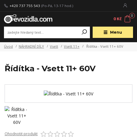
+420 737 755 543
(Po-Pá, 13-17 hod.)
0
0 Kč
Menu
Úvod
NÁHRADNÍ DÍLY
Vsett
Vsett 11+
Řídítka - Vsett 11+ 60V
Řídítka - Vsett 11+ 60V
Ohodnotit produkt