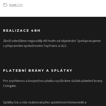
Vsett 11+
REALIZACE 48H
Zboží odesíláme nejpozději 48 hodin od objednání. Spolupracujeme
s přepravními společnostmi TopTrans a GLS.
PLATEBNÍ BRÁNY A SPLÁTKY
Pro zrychlenou a bezpečnou platbu využíváme služeb platební brany
Comgate.
Splátky lze u nás realizovat přes společnost Homecredit a