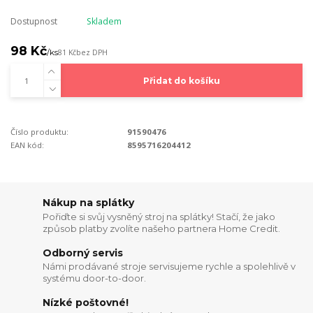
Dostupnost
Skladem
98 Kč
/
ks
81 Kč
bez DPH
Přidat do košíku
Číslo produktu:
91590476
EAN kód:
8595716204412
Nákup na splátky
Pořiďte si svůj vysněný stroj na splátky! Stačí, že jako
způsob platby zvolíte našeho partnera Home Credit.
Odborný servis
Námi prodávané stroje servisujeme rychle a spolehlivě v
systému door-to-door.
Nízké poštovné!