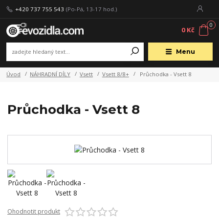
+420 737 755 543
(Po-Pá, 13-17 hod.)
0
0 Kč
Menu
Úvod
NÁHRADNÍ DÍLY
Vsett
Vsett 8/8+
Průchodka - Vsett 8
Průchodka - Vsett 8
Ohodnotit produkt