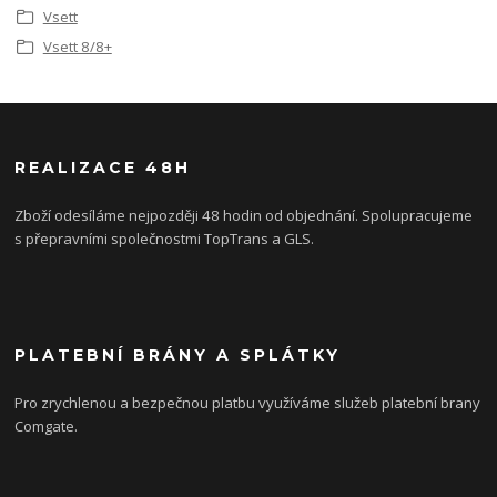
Vsett
Vsett 8/8+
REALIZACE 48H
Zboží odesíláme nejpozději 48 hodin od objednání. Spolupracujeme
s přepravními společnostmi TopTrans a GLS.
PLATEBNÍ BRÁNY A SPLÁTKY
Pro zrychlenou a bezpečnou platbu využíváme služeb platební brany
Comgate.