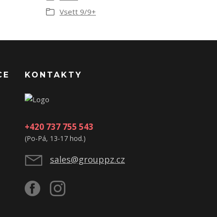
Vsett 9/9+
CE
KONTAKTY
+420 737 755 543
(Po-Pá, 13-17 hod.)
sales@grouppz.cz