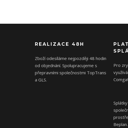
REALIZACE 48H
PLA
SPL
Zboží odesíláme nejpozději 48 hodin
Pro zr
od objednání. Spolupracujeme s
využívá
přepravními společnostmi TopTrans
Comgat
a GLS.
Splátky
společ
prostř
Beplan.