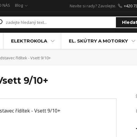
O NÁS
Blog
Nevíte si rady? Zavolejte.
+420 7
Hleda
ELEKTROKOLA
EL. SKÚTRY A MOTORKY
stavec řídítek - Vsett 9/10+
Vsett 9/10+