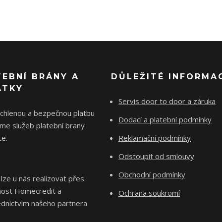
TEBNÍ BRÁNY A
DŮLEŽITÉ INFORMA
ÁTKY
Servis door to door a záruka
ychlenou a bezpečnou platbu
Dodací a platební podmínky
me služeb platební brany
e.
Reklamační podmínky
Odstoupit od smlouvy
Obchodní podmínky
 lze u nás realizovat přes
nost Homecredit a
Ochrana soukromí
ednictvím našeho partnera