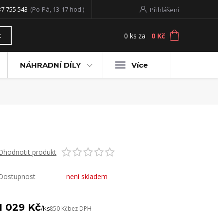
37 755 543
(Po-Pá, 13-17 hod.)
Přihlášení
0
ks
za
0 Kč
t
NÁHRADNÍ DÍLY
Více
Ohodnotit produkt
Dostupnost
není skladem
1 029 Kč
/
ks
850 Kč
bez DPH