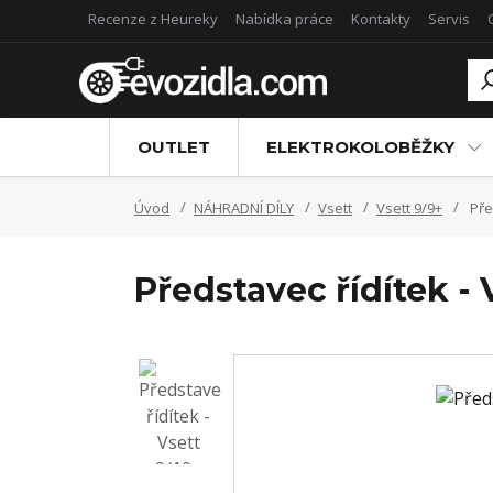
Recenze z Heureky
Nabídka práce
Kontakty
Servis
OUTLET
ELEKTROKOLOBĚŽKY
Úvod
NÁHRADNÍ DÍLY
Vsett
Vsett 9/9+
Před
Představec řídítek - 