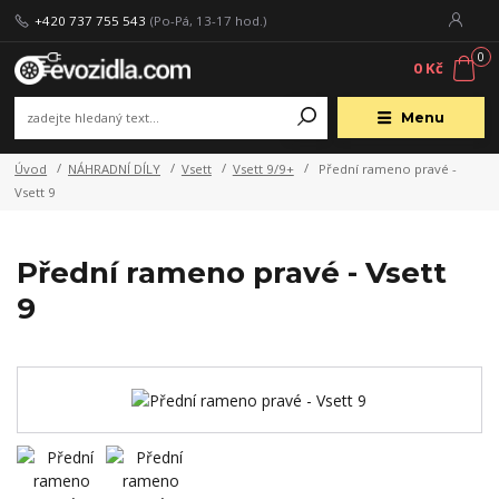
+420 737 755 543
(Po-Pá, 13-17 hod.)
0
0 Kč
Menu
Úvod
NÁHRADNÍ DÍLY
Vsett
Vsett 9/9+
Přední rameno pravé -
Vsett 9
Přední rameno pravé - Vsett
9