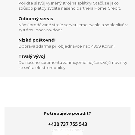
Pořiďte si svůj vysněný stroj na splátky! Stačí, že jako
způsob platby zvolíte našeho partnera Home Credit.
Odborný servis
Námi prodávané stroje servisujeme rychle a spolehlivě v
systému door-to-door.
Nízké poštovné!
Doprava zdarma při objednávce nad 4999 Korun!
Trvalý vývoj
Do našeho sortimentu zahrnujeme nejčerstvější novinky
ze světa elektromobility.
Potřebujete poradit?
+420 737 755 543
(Po-Pá, 13-17 hod.)