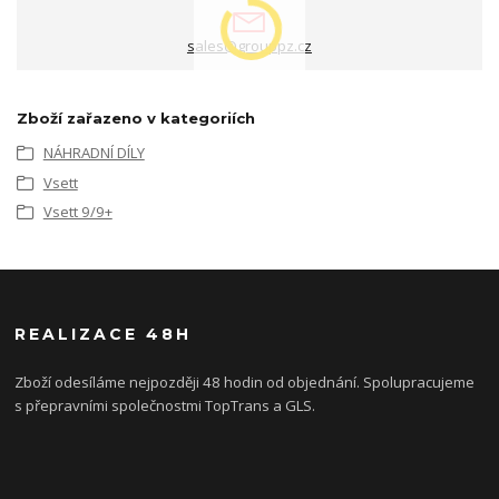
sales@grouppz.cz
Zboží zařazeno v kategoriích
NÁHRADNÍ DÍLY
Vsett
Vsett 9/9+
REALIZACE 48H
Zboží odesíláme nejpozději 48 hodin od objednání. Spolupracujeme
s přepravními společnostmi TopTrans a GLS.