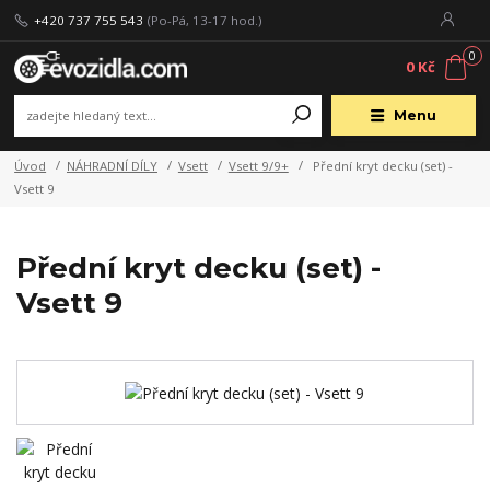
+420 737 755 543
(Po-Pá, 13-17 hod.)
0
0 Kč
Menu
Úvod
NÁHRADNÍ DÍLY
Vsett
Vsett 9/9+
Přední kryt decku (set) -
Vsett 9
Přední kryt decku (set) -
Vsett 9