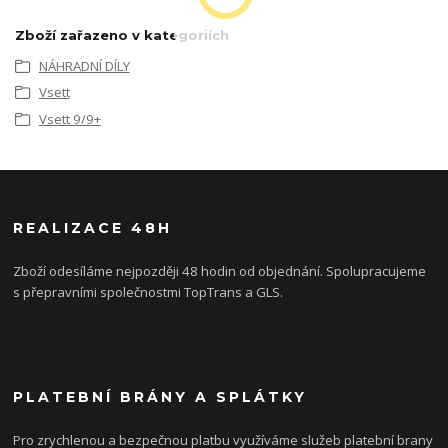
Zboží zařazeno v kategoriích
NÁHRADNÍ DÍLY
Vsett
Vsett 9/9+
REALIZACE 48H
Zboží odesíláme nejpozději 48 hodin od objednání. Spolupracujeme
s přepravními společnostmi TopTrans a GLS.
PLATEBNÍ BRÁNY A SPLÁTKY
Pro zrychlenou a bezpečnou platbu využíváme služeb platební brany