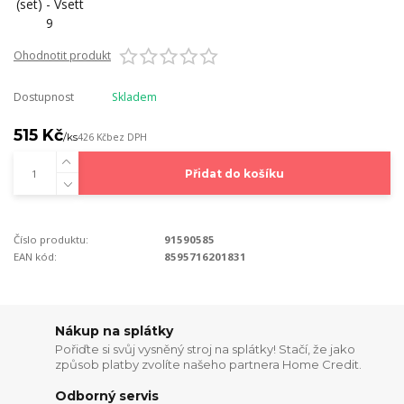
Ohodnotit produkt
Dostupnost
Skladem
515 Kč
/
ks
426 Kč
bez DPH
Přidat do košíku
Číslo produktu:
91590585
EAN kód:
8595716201831
Nákup na splátky
Pořiďte si svůj vysněný stroj na splátky! Stačí, že jako
způsob platby zvolíte našeho partnera Home Credit.
Odborný servis