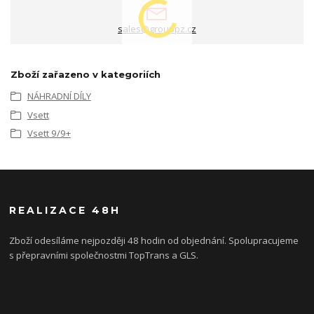
sales@grouppz.cz
Zboží zařazeno v kategoriích
NÁHRADNÍ DÍLY
Vsett
Vsett 9/9+
REALIZACE 48H
Zboží odesíláme nejpozději 48 hodin od objednání. Spolupracujeme
s přepravními společnostmi TopTrans a GLS.