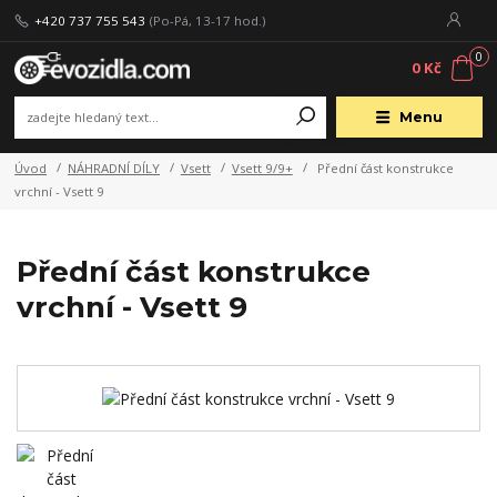
+420 737 755 543
(Po-Pá, 13-17 hod.)
0
0 Kč
Menu
Úvod
NÁHRADNÍ DÍLY
Vsett
Vsett 9/9+
Přední část konstrukce
vrchní - Vsett 9
Přední část konstrukce
vrchní - Vsett 9