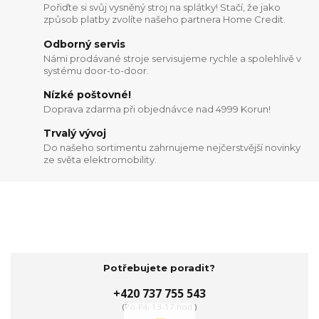
Pořiďte si svůj vysněný stroj na splátky! Stačí, že jako
způsob platby zvolíte našeho partnera Home Credit.
Odborný servis
Námi prodávané stroje servisujeme rychle a spolehlivě v
systému door-to-door.
Nízké poštovné!
Doprava zdarma při objednávce nad 4999 Korun!
Trvalý vývoj
Do našeho sortimentu zahrnujeme nejčerstvější novinky
ze světa elektromobility.
Potřebujete poradit?
+420 737 755 543
(Po-Pá, 13-17 hod.)