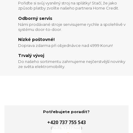
Pořiďte si svůj vysněný stroj na splátky! Stačí, že jako
způsob platby zvolíte našeho partnera Home Credit.
Odborný servis
Námi prodávané stroje servisujeme rychle a spolehlivě v
systému door-to-door.
Nízké poštovné!
Doprava zdarma při objednávce nad 4999 Korun!
Trvalý vývoj
Do našeho sortimentu zahrnujeme nejčerstvější novinky
ze světa elektromobility.
Potřebujete poradit?
+420 737 755 543
(Po-Pá, 13-17 hod.)