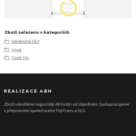
sales@grouppz.cz
Zboží zařazeno v kategoriích
NÁHRADNÍ DÍLY
Vsett
Vsett 10+
REALIZACE 48H
Zboží odesíláme nejpozději 48 hodin od objednání. Spolupracujeme
s přepravními společnostmi TopTrans a GLS.