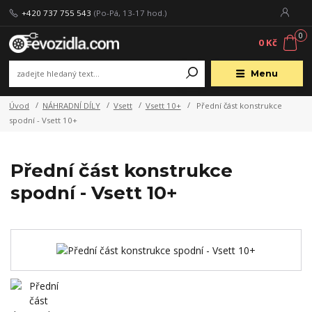
+420 737 755 543
(Po-Pá, 13-17 hod.)
0
0 Kč
Menu
Úvod
NÁHRADNÍ DÍLY
Vsett
Vsett 10+
Přední část konstrukce
spodní - Vsett 10+
Přední část konstrukce
spodní - Vsett 10+