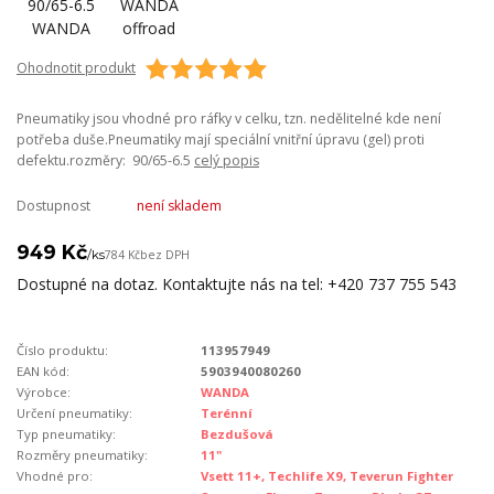
Ohodnotit produkt
Pneumatiky jsou vhodné pro ráfky v celku, tzn. nedělitelné kde není
potřeba duše.Pneumatiky mají speciální vnitřní úpravu (gel) proti
defektu.rozměry: 90/65-6.5
celý popis
Dostupnost
není skladem
949 Kč
/
ks
784 Kč
bez DPH
Dostupné na dotaz. Kontaktujte nás na tel: +420 737 755 543
Číslo produktu:
113957949
EAN kód:
5903940080260
Výrobce:
WANDA
Určení pneumatiky:
Terénní
Typ pneumatiky:
Bezdušová
Rozměry pneumatiky:
11"
Vhodné pro:
Vsett 11+, Techlife X9, Teverun Fighter