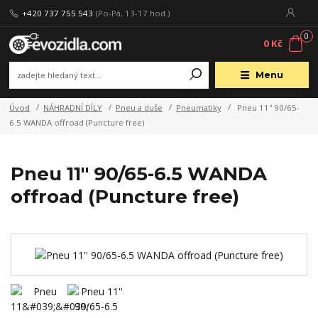
+420 737 755 543
(Po-Pá, 13-17 hod.)
0
0 Kč
Menu
Úvod
NÁHRADNÍ DÍLY
Pneu a duše
Pneumatiky
Pneu 11'' 90/65-
6.5 WANDA offroad (Puncture free)
Pneu 11'' 90/65-6.5 WANDA
offroad (Puncture free)