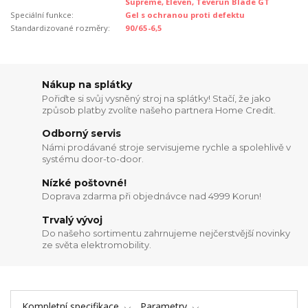
Supreme, Eleven, Teverun Blade GT
Speciální funkce:
Gel s ochranou proti defektu
Standardizované rozměry:
90/65-6,5
Nákup na splátky
Pořiďte si svůj vysněný stroj na splátky! Stačí, že jako
způsob platby zvolíte našeho partnera Home Credit.
Odborný servis
Námi prodávané stroje servisujeme rychle a spolehlivě v
systému door-to-door.
Nízké poštovné!
Doprava zdarma při objednávce nad 4999 Korun!
Trvalý vývoj
Do našeho sortimentu zahrnujeme nejčerstvější novinky
ze světa elektromobility.
Kompletní specifikace
Parametry