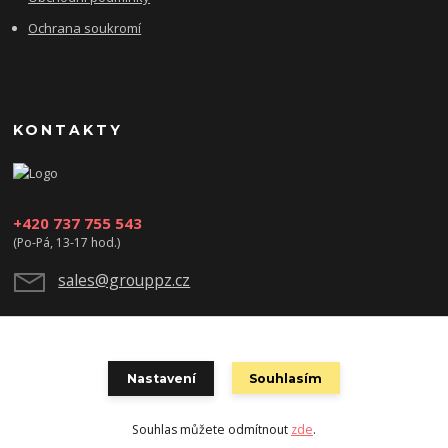
Ochrana soukromí
KONTAKTY
+420 737 755 543
(Po-Pá, 13-17 hod.)
sales@grouppz.cz
Nastavení
Souhlasím
Souhlas můžete odmítnout
zde
.
Vytvořeno na
Eshop-rychle.cz