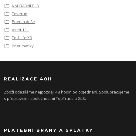
NÁHRADNÍ DÍLY
Teverun
Pneu a duše
Vsett 11+
Techlife X9
Pneumatiky
REALIZACE 48H
Zboží odesíláme nejpozději 48 hodin od objednání. Spolupracujeme
s přepravními společnostmi TopTrans a GLS.
PLATEBNÍ BRÁNY A SPLÁTKY