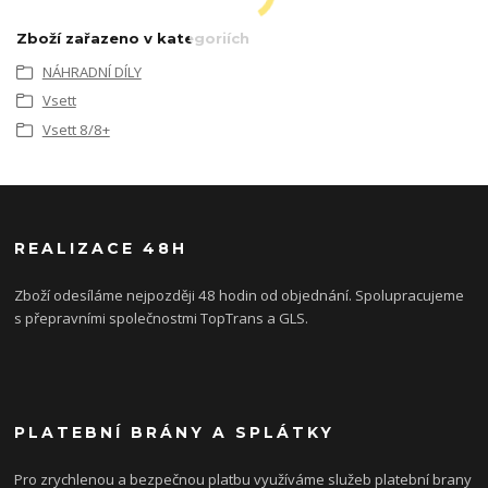
Zboží zařazeno v kategoriích
NÁHRADNÍ DÍLY
Vsett
Vsett 8/8+
REALIZACE 48H
Zboží odesíláme nejpozději 48 hodin od objednání. Spolupracujeme
s přepravními společnostmi TopTrans a GLS.
PLATEBNÍ BRÁNY A SPLÁTKY
Pro zrychlenou a bezpečnou platbu využíváme služeb platební brany