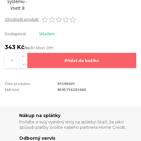
Ohodnotit produkt
Dostupnost
Skladem
343 Kč
/
ks
283 Kč
bez DPH
Přidat do košíku
Číslo produktu:
91590441
EAN kód:
8595716201060
Nákup na splátky
Pořiďte si svůj vysněný stroj na splátky! Stačí, že jako
způsob platby zvolíte našeho partnera Home Credit.
Odborný servis