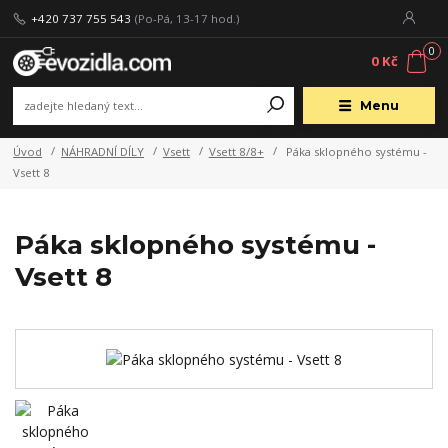
+420 737 755 543
(Po-Pá, 13-17 hod.)
0
0 Kč
Menu
Úvod
NÁHRADNÍ DÍLY
Vsett
Vsett 8/8+
Páka sklopného systému -
Vsett 8
Páka sklopného systému -
Vsett 8