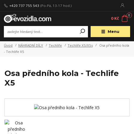
+420 737 755 543
(Po-Pá, 13-17 hod.)
0
0 Kč
Menu
Úvod
NÁHRADNÍ DÍLY
Techlife
Techlife X5/X5s
Osa předního kola
- Techlife X5
Osa předního kola - Techlife
X5