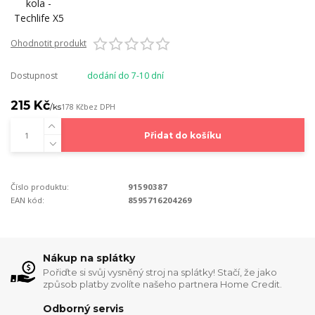
Ohodnotit produkt
Dostupnost
dodání do 7-10 dní
215 Kč
/
ks
178 Kč
bez DPH
Přidat do košíku
Číslo produktu:
91590387
EAN kód:
8595716204269
Nákup na splátky
Pořiďte si svůj vysněný stroj na splátky! Stačí, že jako
způsob platby zvolíte našeho partnera Home Credit.
Odborný servis