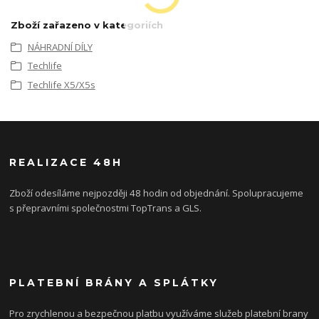
Zboží zařazeno v kategoriích
NÁHRADNÍ DÍLY
Techlife
Techlife X5/X5s
REALIZACE 48H
Zboží odesíláme nejpozději 48 hodin od objednání. Spolupracujeme
s přepravními společnostmi TopTrans a GLS.
PLATEBNÍ BRÁNY A SPLÁTKY
Pro zrychlenou a bezpečnou platbu využíváme služeb platební brany