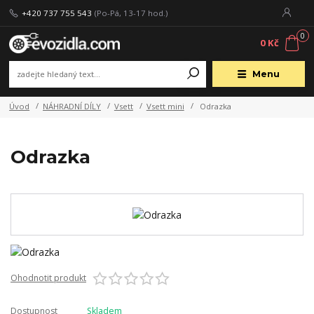
+420 737 755 543
(Po-Pá, 13-17 hod.)
0
0 Kč
Menu
Úvod
NÁHRADNÍ DÍLY
Vsett
Vsett mini
Odrazka
Odrazka
Ohodnotit produkt
Dostupnost
Skladem