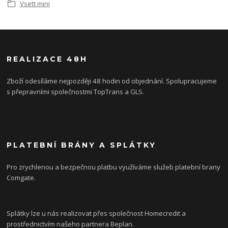
Vsett mini
REALIZACE 48H
Zboží odesíláme nejpozději 48 hodin od objednání. Spolupracujeme
s přepravními společnostmi TopTrans a GLS.
PLATEBNÍ BRÁNY A SPLÁTKY
Pro zrychlenou a bezpečnou platbu využíváme služeb platební brany
Comgate.
Splátky lze u nás realizovat přes společnost Homecredit a
prostřednictvím našeho partnera Beplan.