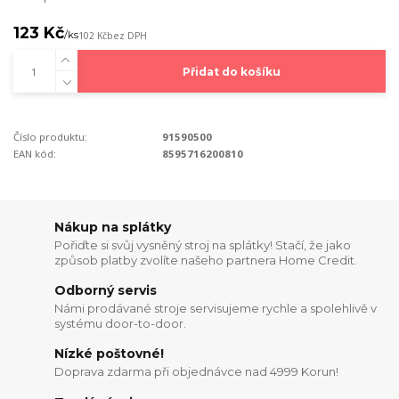
123 Kč
/
ks
102 Kč
bez DPH
Přidat do košíku
Číslo produktu:
91590500
EAN kód:
8595716200810
Nákup na splátky
Pořiďte si svůj vysněný stroj na splátky! Stačí, že jako
způsob platby zvolíte našeho partnera Home Credit.
Odborný servis
Námi prodávané stroje servisujeme rychle a spolehlivě v
systému door-to-door.
Nízké poštovné!
Doprava zdarma při objednávce nad 4999 Korun!